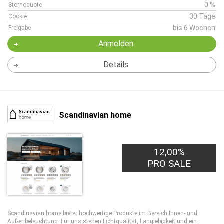
0 %
Stornoquote
30 Tage
Cookie
bis 6 Wochen
Freigabe
Anmelden
Details
Scandinavian home
12,00%
PRO SALE
Scandinavian home bietet hochwertige Produkte im Bereich Innen- und
Außenbeleuchtung. Für uns stehen Lichtqualität, Langlebigkeit und ein