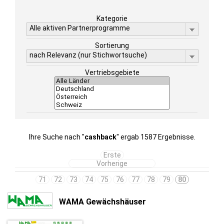
Kategorie
Alle aktiven Partnerprogramme
Sortierung
nach Relevanz (nur Stichwortsuche)
Vertriebsgebiete
Ihre Suche nach "
cashback
" ergab 1587 Ergebnisse.
Erste
Vorherige
71
72
73
74
75
76
77
78
79
80
WAMA Gewächshäuser