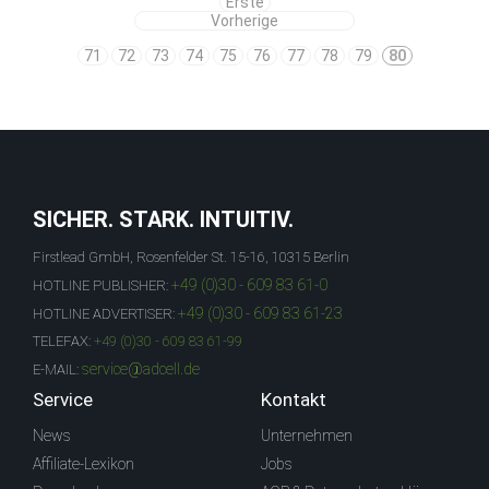
Erste
Vorherige
71
72
73
74
75
76
77
78
79
80
SICHER. STARK. INTUITIV.
Firstlead GmbH, Rosenfelder St. 15-16, 10315 Berlin
+49 (0)30 - 609 83 61-0
HOTLINE PUBLISHER:
+49 (0)30 - 609 83 61-23
HOTLINE ADVERTISER:
TELEFAX:
+49 (0)30 - 609 83 61-99
service@adcell.de
E-MAIL:
Service
Kontakt
News
Unternehmen
Affiliate-Lexikon
Jobs