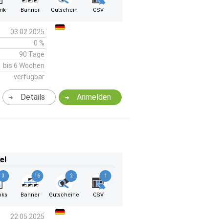
ink
Banner
Gutschein
CSV
03.02.2025
0 %
90 Tage
bis 6 Wochen
verfügbar
Details
Anmelden
el
3
16
2
1
nks
Banner
Gutscheine
CSV
22.05.2025