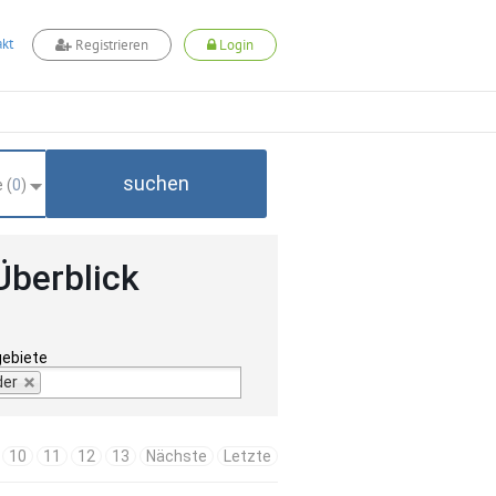
kt
Registrieren
Login
suchen
 (
0
)
Überblick
gebiete
der
10
11
12
13
Nächste
Letzte