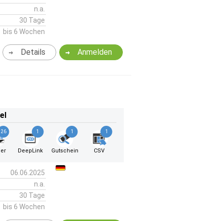
n.a.
30 Tage
bis 6 Wochen
Details
Anmelden
el
26
1
1
1
er
DeepLink
Gutschein
CSV
06.06.2025
n.a.
30 Tage
bis 6 Wochen