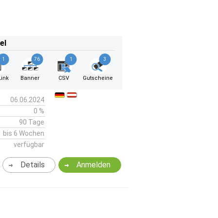
el
1
76
1
3
ink
Banner
CSV
Gutscheine
06.06.2024
0 %
90 Tage
bis 6 Wochen
verfügbar
Details
Anmelden