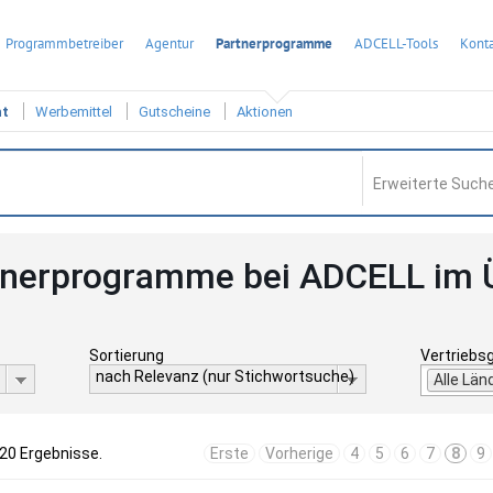
Programmbetreiber
Agentur
Partnerprogramme
ADCELL-Tools
Konta
ht
Werbemittel
Gutscheine
Aktionen
Erweiterte Suche
tnerprogramme bei ADCELL im 
Sortierung
Vertriebs
nach Relevanz (nur Stichwortsuche)
Alle Län
520 Ergebnisse.
Erste
Vorherige
4
5
6
7
8
9