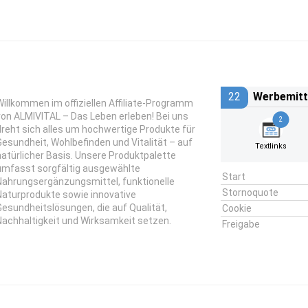
22
Werbemitt
Willkommen im offiziellen Affiliate-Programm
von ALMIVITAL – Das Leben erleben! Bei uns
2
dreht sich alles um hochwertige Produkte für
Gesundheit, Wohlbefinden und Vitalität – auf
Textlinks
natürlicher Basis. Unsere Produktpalette
umfasst sorgfältig ausgewählte
Start
Nahrungsergänzungsmittel, funktionelle
Stornoquote
Naturprodukte sowie innovative
Gesundheitslösungen, die auf Qualität,
Cookie
Nachhaltigkeit und Wirksamkeit setzen.
Freigabe