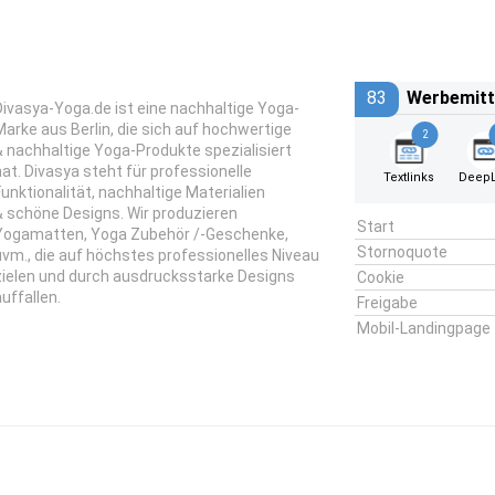
83
Werbemitt
Divasya-Yoga.de ist eine nachhaltige Yoga-
Marke aus Berlin, die sich auf hochwertige
2
& nachhaltige Yoga-Produkte spezialisiert
hat. Divasya steht für professionelle
Textlinks
DeepL
Funktionalität, nachhaltige Materialien
& schöne Designs. Wir produzieren
Start
Yogamatten, Yoga Zubehör /-Geschenke,
Stornoquote
uvm., die auf höchstes professionelles Niveau
zielen und durch ausdrucksstarke Designs
Cookie
auffallen.
Freigabe
Mobil-Landingpage