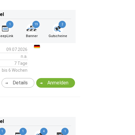
el
1
19
2
eepLink
Banner
Gutscheine
09.07.2026
n.a.
7 Tage
bis 6 Wochen
Details
Anmelden
el
1
1
4
1