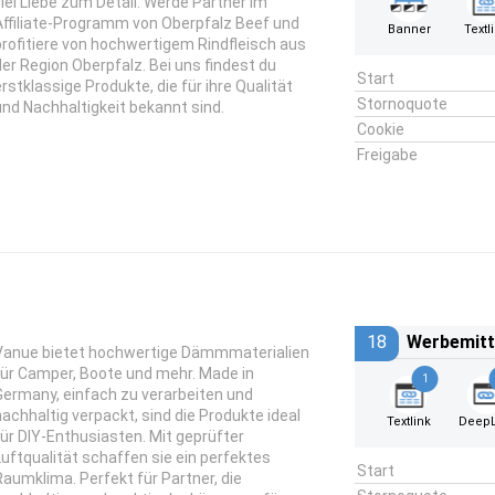
viel Liebe zum Detail. Werde Partner im
Affiliate-Programm von Oberpfalz Beef und
Banner
Textl
profitiere von hochwertigem Rindfleisch aus
der Region Oberpfalz. Bei uns findest du
Start
erstklassige Produkte, die für ihre Qualität
Stornoquote
und Nachhaltigkeit bekannt sind.
Cookie
Freigabe
18
Werbemitt
Vanue bietet hochwertige Dämmmaterialien
für Camper, Boote und mehr. Made in
1
Germany, einfach zu verarbeiten und
nachhaltig verpackt, sind die Produkte ideal
Textlink
DeepL
für DIY-Enthusiasten. Mit geprüfter
Luftqualität schaffen sie ein perfektes
Start
Raumklima. Perfekt für Partner, die