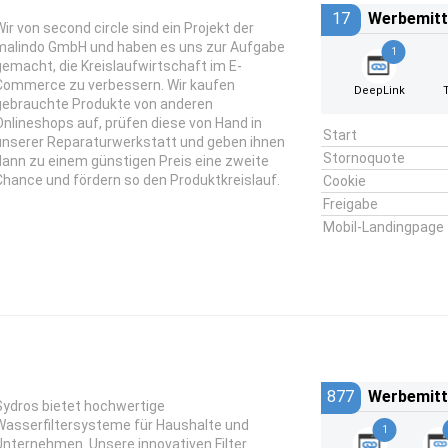
17
Werbemitt
Wir von second circle sind ein Projekt der
malindo GmbH und haben es uns zur Aufgabe
1
gemacht, die Kreislaufwirtschaft im E-
Commerce zu verbessern. Wir kaufen
DeepLink
gebrauchte Produkte von anderen
Onlineshops auf, prüfen diese von Hand in
Start
unserer Reparaturwerkstatt und geben ihnen
Stornoquote
dann zu einem günstigen Preis eine zweite
Chance und fördern so den Produktkreislauf.
Cookie
Freigabe
Mobil-Landingpage
877
Werbemitt
Sydros bietet hochwertige
Wasserfiltersysteme für Haushalte und
1
Unternehmen. Unsere innovativen Filter