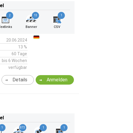
el
2
13
1
Textlinks
Banner
CSV
20.06.2024
13 %
60 Tage
bis 6 Wochen
verfügbar
Details
Anmelden
el
1
873
1
1