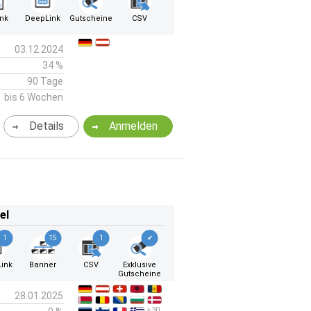
ink
DeepLink
Gutscheine
CSV
03.12.2024
34 %
90 Tage
bis 6 Wochen
Details
Anmelden
el
1
15
1
✔
ink
Banner
CSV
Exklusive
Gutscheine
28.01.2025
+30