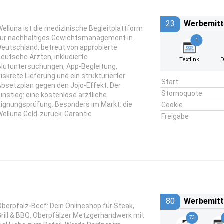
23
Werbemitt
Welluna ist die medizinische Begleitplattform
für nachhaltiges Gewichtsmanagement in
1
Deutschland: betreut von approbierte
deutsche Ärzten, inkludierte
Textlink
D
Blutuntersuchungen, App-Begleitung,
diskrete Lieferung und ein strukturierter
Start
Absetzplan gegen den Jojo-Effekt. Der
Stornoquote
Einstieg: eine kostenlose ärztliche
Eignungsprüfung. Besonders im Markt: die
Cookie
Welluna Geld-zurück-Garantie
Freigabe
80
Werbemitt
Oberpfalz-Beef: Dein Onlineshop für Steak,
Grill & BBQ. Oberpfälzer Metzgerhandwerk mit
73