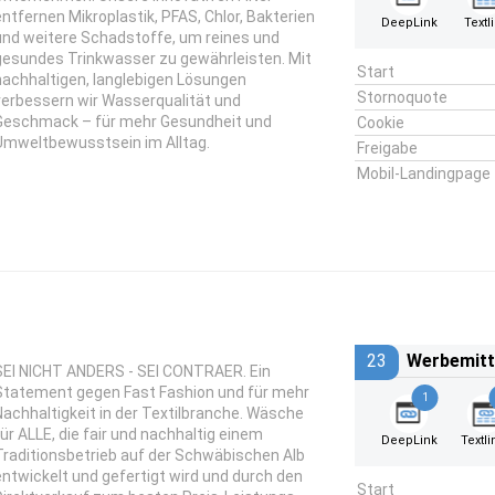
entfernen Mikroplastik, PFAS, Chlor, Bakterien
DeepLink
Textl
und weitere Schadstoffe, um reines und
gesundes Trinkwasser zu gewährleisten. Mit
Start
nachhaltigen, langlebigen Lösungen
Stornoquote
verbessern wir Wasserqualität und
Geschmack – für mehr Gesundheit und
Cookie
Umweltbewusstsein im Alltag.
Freigabe
Mobil-Landingpage
23
Werbemitt
SEI NICHT ANDERS - SEI CONTRAER. Ein
Statement gegen Fast Fashion und für mehr
1
Nachhaltigkeit in der Textilbranche. Wäsche
für ALLE, die fair und nachhaltig einem
DeepLink
Textli
Traditionsbetrieb auf der Schwäbischen Alb
entwickelt und gefertigt wird und durch den
Start