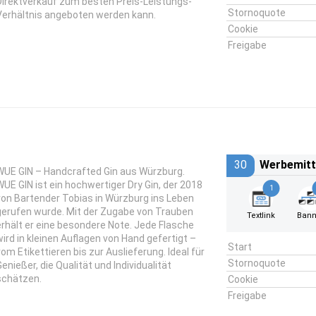
Direktverkauf zum besten Preis-Leistungs-
Stornoquote
Verhältnis angeboten werden kann.
Cookie
Freigabe
30
Werbemitt
WUE GIN – Handcrafted Gin aus Würzburg.
WUE GIN ist ein hochwertiger Dry Gin, der 2018
1
von Bartender Tobias in Würzburg ins Leben
gerufen wurde. Mit der Zugabe von Trauben
Textlink
Bann
erhält er eine besondere Note. Jede Flasche
wird in kleinen Auflagen von Hand gefertigt –
Start
vom Etikettieren bis zur Auslieferung. Ideal für
Stornoquote
Genießer, die Qualität und Individualität
schätzen.
Cookie
Freigabe