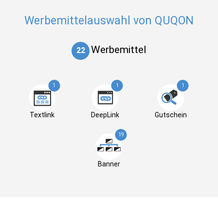
Werbemittelauswahl von QUQON
Werbemittel
22
1
1
1
Textlink
DeepLink
Gutschein
19
Banner