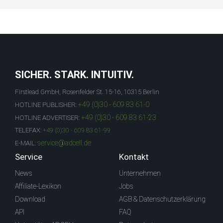
SICHER. STARK. INTUITIV.
Firstlead GmbH, Rosenfelder St. 15-16, 10315 Berlin
+49 (0)30 - 609 83 61-0
HOTLINE PUBLISHER:
+49 (0)30 - 609 83 61-23
HOTLINE ADVERTISER:
TELEFAX:
+49 (0)30 - 609 83 61-99
service@adcell.de
E-MAIL:
Service
Kontakt
News
Unternehmen
Affiliate-Lexikon
Jobs
Download
AGB & Datenschutzerklärung
API
FAQ