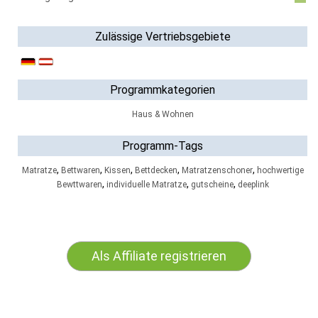
Zulässige Vertriebsgebiete
Programmkategorien
Haus & Wohnen
Programm-Tags
,
,
,
,
,
Matratze
Bettwaren
Kissen
Bettdecken
Matratzenschoner
hochwertige
,
,
,
Bewttwaren
individuelle Matratze
gutscheine
deeplink
Als Affiliate registrieren