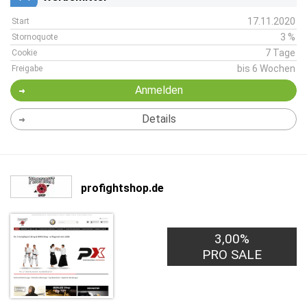
17.11.2020
Start
3 %
Stornoquote
7 Tage
Cookie
bis 6 Wochen
Freigabe
Anmelden
Details
profightshop.de
3,00%
PRO SALE