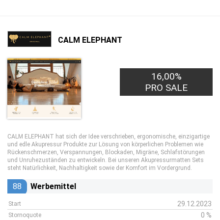
CALM ELEPHANT
16,00%
PRO SALE
CALM ELEPHANT hat sich der Idee verschrieben, ergonomische, einzigartige
und edle Akupressur Produkte zur Lösung von körperlichen Problemen wie
Rückenschmerzen, Verspannungen, Blockaden, Migräne, Schlafstörungen
und Unruhezuständen zu entwickeln. Bei unseren Akupressurmatten Sets
steht Natürlichkeit, Nachhaltigkeit sowie der Komfort im Vordergrund.
88
Werbemittel
29.12.2023
Start
0 %
Stornoquote