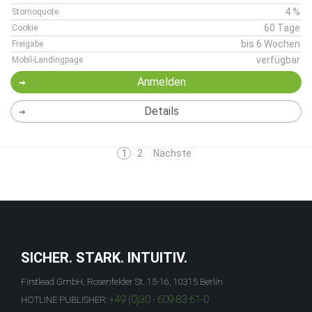
4 %
Stornoquote
60 Tage
Cookie
bis 6 Wochen
Freigabe
verfügbar
Mobil-Landingpage
Anmelden
Details
1
2
Nächste
SICHER. STARK. INTUITIV.
Firstlead GmbH, Rosenfelder St. 15-16, 10315 Berlin
+49 (0)30 - 609 83 61-0
HOTLINE PUBLISHER: