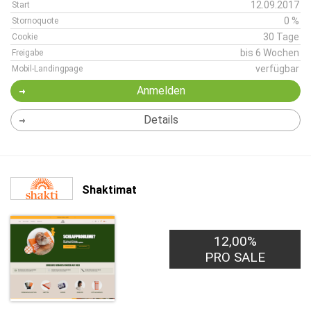
12.09.2017
Start
0 %
Stornoquote
30 Tage
Cookie
bis 6 Wochen
Freigabe
verfügbar
Mobil-Landingpage
Anmelden
Details
Shaktimat
12,00%
PRO SALE