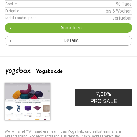
90 Tage
Cookie
bis 6 Wochen
Freigabe
verfügbar
Mobil-Landingpage
Anmelden
Details
Yogabox.de
7,00%
PRO SALE
Wer wir sind ? Wir sind ein Team, das Yoga liebt und selbst einmal am
Anfang stand. Yogabox entstand aus dem Wunsch, Achtsamkeit und