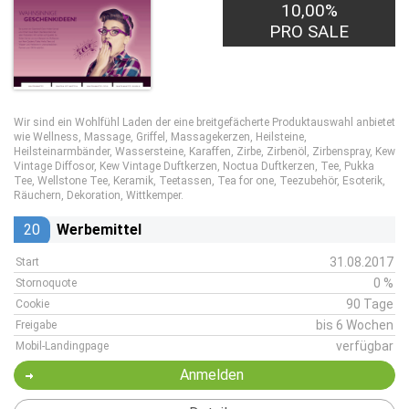
10,00%
PRO SALE
Wir sind ein Wohlfühl Laden der eine breitgefächerte Produktauswahl anbietet
wie Wellness, Massage, Griffel, Massagekerzen, Heilsteine,
Heilsteinarmbänder, Wassersteine, Karaffen, Zirbe, Zirbenöl, Zirbenspray, Kew
Vintage Diffosor, Kew Vintage Duftkerzen, Noctua Duftkerzen, Tee, Pukka
Tee, Wellstone Tee, Keramik, Teetassen, Tea for one, Teezubehör, Esoterik,
Räuchern, Dekoration, Wittkemper.
20
Werbemittel
31.08.2017
Start
0 %
Stornoquote
90 Tage
Cookie
bis 6 Wochen
Freigabe
verfügbar
Mobil-Landingpage
Anmelden