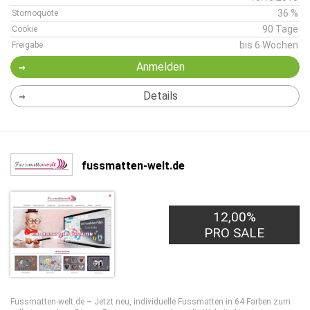
36 %
Stornoquote
90 Tage
Cookie
bis 6 Wochen
Freigabe
Anmelden
Details
fussmatten-welt.de
12,00%
PRO SALE
Fussmatten-welt.de – Jetzt neu, individuelle Fussmatten in 64 Farben zum