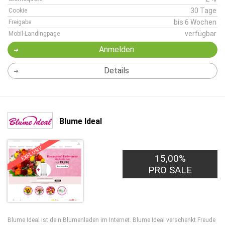
30 Tage
Cookie
bis 6 Wochen
Freigabe
verfügbar
Mobil-Landingpage
Anmelden
Details
Blume Ideal
EXKLUSIV
15,00%
PRO SALE
Blume Ideal ist dein Blumenladen im Internet. Blume Ideal verschenkt Freude