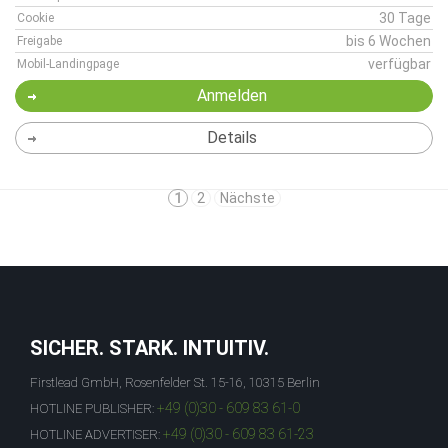
30 Tage
Cookie
bis 6 Wochen
Freigabe
verfügbar
Mobil-Landingpage
Anmelden
Details
1
2
Nächste
SICHER. STARK. INTUITIV.
Firstlead GmbH, Rosenfelder St. 15-16, 10315 Berlin
+49 (0)30 - 609 83 61-0
HOTLINE PUBLISHER:
+49 (0)30 - 609 83 61-23
HOTLINE ADVERTISER: