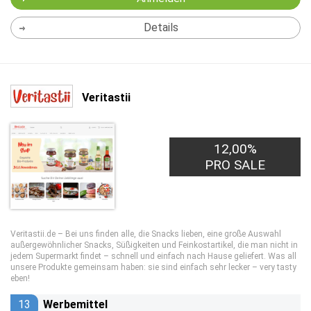
Details
Veritastii
12,00%
PRO SALE
Veritastii.de – Bei uns finden alle, die Snacks lieben, eine große Auswahl
außergewöhnlicher Snacks, Süßigkeiten und Feinkostartikel, die man nicht in
jedem Supermarkt findet – schnell und einfach nach Hause geliefert. Was all
unsere Produkte gemeinsam haben: sie sind einfach sehr lecker – very tasty
eben!
13
Werbemittel