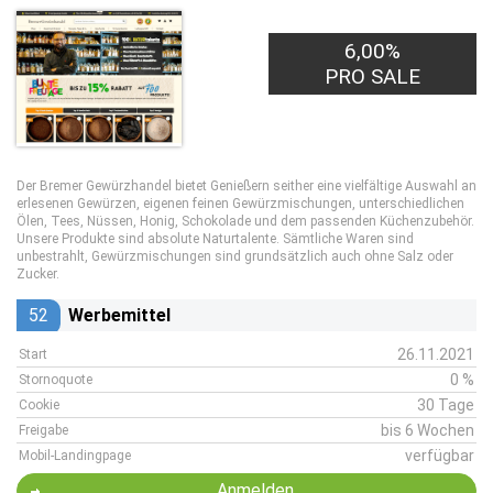
6,00%
PRO SALE
Der Bremer Gewürzhandel bietet Genießern seither eine vielfältige Auswahl an
erlesenen Gewürzen, eigenen feinen Gewürzmischungen, unterschiedlichen
Ölen, Tees, Nüssen, Honig, Schokolade und dem passenden Küchenzubehör.
Unsere Produkte sind absolute Naturtalente. Sämtliche Waren sind
unbestrahlt, Gewürzmischungen sind grundsätzlich auch ohne Salz oder
Zucker.
52
Werbemittel
26.11.2021
Start
0 %
Stornoquote
30 Tage
Cookie
bis 6 Wochen
Freigabe
verfügbar
Mobil-Landingpage
Anmelden