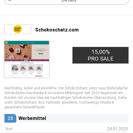
Schokoschatz.com
15,00%
PRO SALE
Nachhaltig, lecker und plastikfrei: Der SchokoSchatz setzt neue Maßstäbe für
Schokoladen-Geschenke & innovative Mitbringsel. Seit 2023 begeistern wir
Kunden mit unserer Idee der nachhaltigen Schokoladen-Überraschung. Dafür
steht SchokoSchatz: Bio, Fairtrade, plastikfrei, hochwertige Inhalte &
garantierte Schenkfreude.
28
Werbemittel
24.01.2025
Start