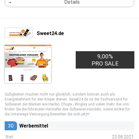
Details
Sweet24.de
9,00%
PRO SALE
Süßigkeiten machen nicht nur glücklich, sondern können auch als
Energielieferant für den Körper dienen. Sweet24.de ist der Fachversand für
Süßwaren der Marken wie Haribo, Chupa , Wrigley und vielen mehr. Bei uns
finden Sie die führenden Hersteller des Süßwaren-Handels, sowie Artikel für
die Unterwegs-Versorgung.Bewerben Sie sich jetzt!
30
Werbemittel
23.08.2021
Start