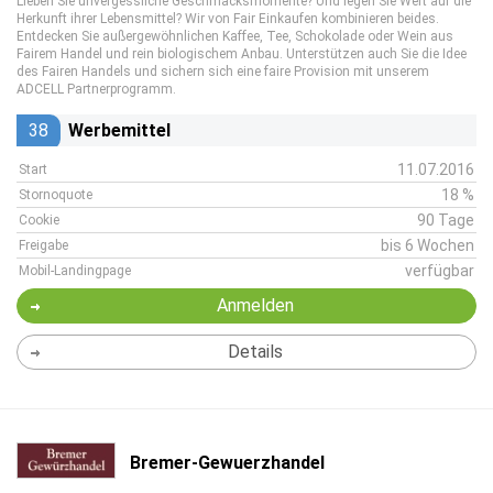
Lieben Sie unvergessliche Geschmacksmomente? Und legen Sie Wert auf die
Herkunft ihrer Lebensmittel? Wir von Fair Einkaufen kombinieren beides.
Entdecken Sie außergewöhnlichen Kaffee, Tee, Schokolade oder Wein aus
Fairem Handel und rein biologischem Anbau. Unterstützen auch Sie die Idee
des Fairen Handels und sichern sich eine faire Provision mit unserem
ADCELL Partnerprogramm.
38
Werbemittel
11.07.2016
Start
18 %
Stornoquote
90 Tage
Cookie
bis 6 Wochen
Freigabe
verfügbar
Mobil-Landingpage
Anmelden
Details
Bremer-Gewuerzhandel