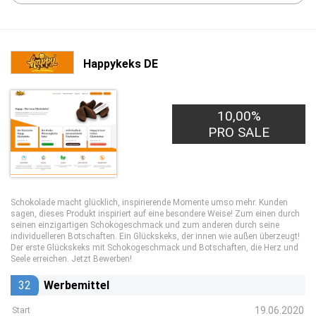
Happykeks DE
10,00%
PRO SALE
Schokolade macht glücklich, inspirierende Momente umso mehr. Kunden
sagen, dieses Produkt inspiriert auf eine besondere Weise! Zum einen durch
seinen einzigartigen Schokogeschmack und zum anderen durch seine
individuelleren Botschaften. Ein Glückskeks, der innen wie außen überzeugt!
Der erste Glückskeks mit Schokogeschmack und Botschaften, die Herz und
Seele erreichen. Jetzt Bewerben!
32
Werbemittel
19.06.2020
Start