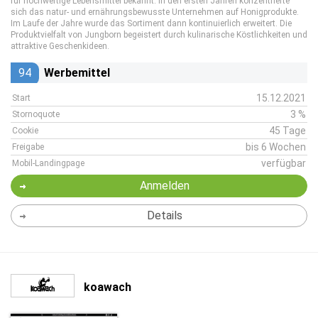
für hochwertige Lebensmittel bekannt. In den ersten Jahren konzentrierte
sich das natur- und ernährungsbewusste Unternehmen auf Honigprodukte.
Im Laufe der Jahre wurde das Sortiment dann kontinuierlich erweitert. Die
Produktvielfalt von Jungborn begeistert durch kulinarische Köstlichkeiten und
attraktive Geschenkideen.
94
Werbemittel
15.12.2021
Start
3 %
Stornoquote
45 Tage
Cookie
bis 6 Wochen
Freigabe
verfügbar
Mobil-Landingpage
Anmelden
Details
koawach