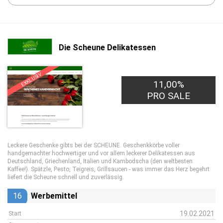
Die Scheune Delikatessen
EXKLUSIV
11,00%
PRO SALE
Leckere Geschenke gibts bei der SCHEUNE. Geschenkkörbe voller
handgemachter hochwertiger und vor allem leckerer Delikatessen aus
Deutschland, Griechenland, Italien und Kambodscha (den weltbesten
Kaffee!). Spätzle, Pesto, Teigreis, Grillsaucen - was immer das Herz begehrt
liefert die Scheune schnell und zuverlässig.
16
Werbemittel
19.02.2021
Start