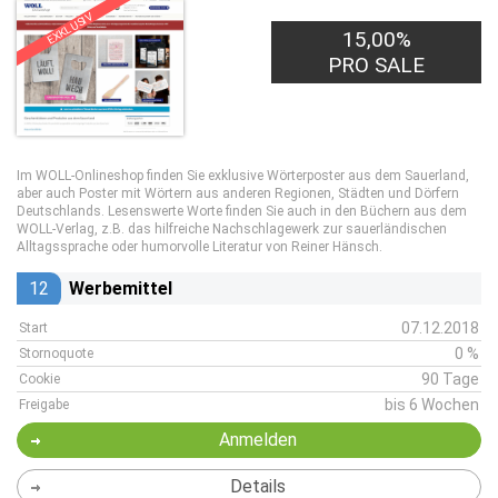
EXKLUSIV
15,00%
PRO SALE
Im WOLL-Onlineshop finden Sie exklusive Wörterposter aus dem Sauerland,
aber auch Poster mit Wörtern aus anderen Regionen, Städten und Dörfern
Deutschlands. Lesenswerte Worte finden Sie auch in den Büchern aus dem
WOLL-Verlag, z.B. das hilfreiche Nachschlagewerk zur sauerländischen
Alltagssprache oder humorvolle Literatur von Reiner Hänsch.
12
Werbemittel
07.12.2018
Start
0 %
Stornoquote
90 Tage
Cookie
bis 6 Wochen
Freigabe
Anmelden
Details