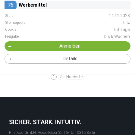
76
Werbemittel
14.11.2023
Start
0 %
Stornoquote
60 Tage
Cookie
bis 6 Wochen
Freigabe
Anmelden
Details
1
2
Nächste
SICHER. STARK. INTUITIV.
Firstlead GmbH, Rosenfelder St. 15-16, 10315 Berlin