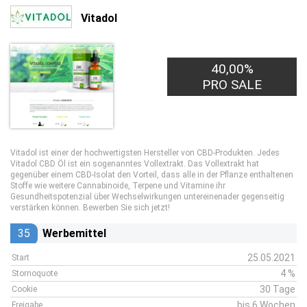
Vitadol
40,00%
PRO SALE
Vitadol ist einer der hochwertigsten Hersteller von CBD-Produkten. Jedes
Vitadol CBD Öl ist ein sogenanntes Vollextrakt. Das Vollextrakt hat
gegenüber einem CBD-Isolat den Vorteil, dass alle in der Pflanze enthaltenen
Stoffe wie weitere Cannabinoide, Terpene und Vitamine ihr
Gesundheitspotenzial über Wechselwirkungen untereinenader gegenseitig
verstärken können. Bewerben Sie sich jetzt!
35
Werbemittel
25.05.2021
Start
4 %
Stornoquote
30 Tage
Cookie
bis 6 Wochen
Freigabe