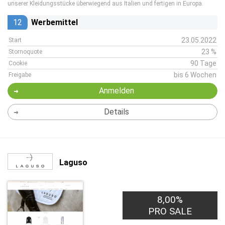
unserer Kleidungsstücke überwiegend aus Italien und fertigen in Europa.
12
Werbemittel
23.05.2022
Start
23 %
Stornoquote
90 Tage
Cookie
bis 6 Wochen
Freigabe
Anmelden
Details
Laguso
8,00%
PRO SALE