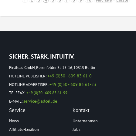
1
2
3
4
5
6
7
8
9
10
Nächste
Letzte
SICHER. STARK. INTUITIV.
Firstlead GmbH, Rosenfelder St. 15-16, 10315 Berlin
+49 (0)30 - 609 83 61-0
HOTLINE PUBLISHER:
+49 (0)30 - 609 83 61-23
HOTLINE ADVERTISER:
TELEFAX:
+49 (0)30 - 609 83 61-99
service@adcell.de
E-MAIL:
Service
Kontakt
News
Unternehmen
Affiliate-Lexikon
Jobs