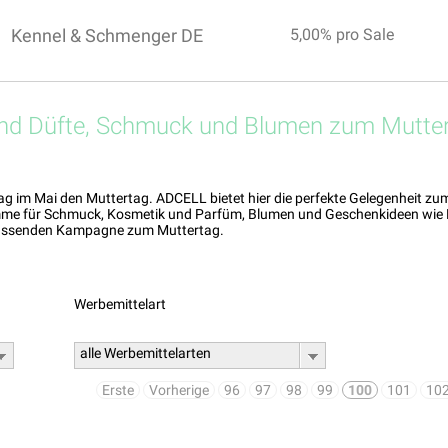
Kennel & Schmenger DE
5,00% pro Sale
nd Düfte, Schmuck und Blumen zum Mutte
ag im Mai den Muttertag. ADCELL bietet hier die perfekte Gelegenheit 
mme für Schmuck, Kosmetik und Parfüm, Blumen und Geschenkideen wie Fo
 passenden Kampagne zum Muttertag.
Werbemittelart
alle Werbemittelarten
Erste
Vorherige
96
97
98
99
100
101
10