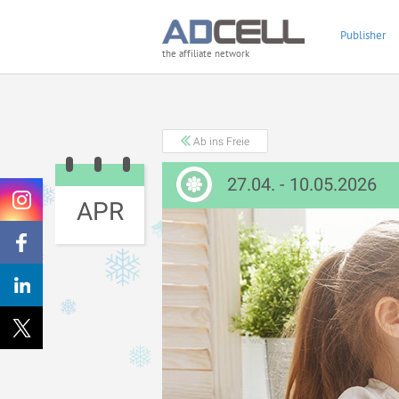
Publisher
the affiliate network
Ab ins Freie
27.04. - 10.05.2026
APR