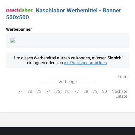
Naschlabor Werbemittel - Banner
500x500
Werbebanner
Um dieses Werbemittel nutzen zu können, müssen Sie sich
einloggen oder sich
als Publisher anmelden
.
Erste
Vorherige
71
72
73
74
75
76
77
78
79
80
Nächste
Letzte