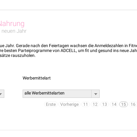
 Nahrung
m neuen Jahr
e Jahr. Gerade nach den Feiertagen wachsen die Anmeldezahlen in Fitnes
sere besten Parteiprogramme von ADCELL, um fit und gesund ins neue Jah
sätze rauszuholen.
Werbemittelart
alle Werbemittelarten
Erste
Vorherige
11
12
13
14
15
16