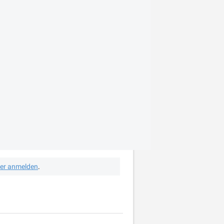
her anmelden
.