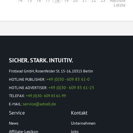
14
15
16
17
18
19
20
21
22
23
Nächste
Letzte
SICHER. STARK. INTUITIV.
Firstlead GmbH, Rosenfelder St. 15-16, 10315 Berlin
+49 (0)30 - 609 83 61-0
HOTLINE PUBLISHER:
+49 (0)30 - 609 83 61-23
HOTLINE ADVERTISER:
TELEFAX:
+49 (0)30 - 609 83 61-99
service@adcell.de
E-MAIL:
Service
Kontakt
News
Unternehmen
Affiliate-Lexikon
Jobs