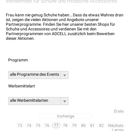
Werbemittel für Schuhe und modische Accessoires
Frau kann nie genug Schuhe haben… Dass da etwas Wahres dran
ist, zeigen die vielen Aktionen und Angebote unserer
Partnerprogramme. Finden Sie hier unserer besten Shops für
Schuhe und Accessoires und verdienen Sie mit den
Partnerprogrammen von ADCELL zusätzlich beim Bewerben
dieser Aktionen.
Programm
alle Programme des Events
Werbemittelart
alle Werbemittelarten
Erste
Vorherige
73
74
75
76
77
78
79
80
81
82
Nächste
Letzte