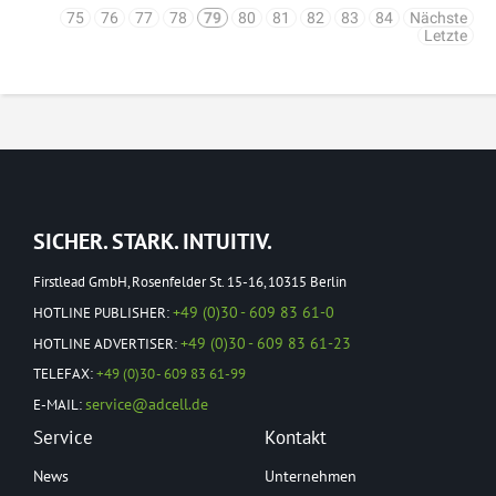
75
76
77
78
79
80
81
82
83
84
Nächste
Letzte
SICHER. STARK. INTUITIV.
Firstlead GmbH, Rosenfelder St. 15-16, 10315 Berlin
+49 (0)30 - 609 83 61-0
HOTLINE PUBLISHER:
+49 (0)30 - 609 83 61-23
HOTLINE ADVERTISER:
TELEFAX:
+49 (0)30 - 609 83 61-99
service@adcell.de
E-MAIL:
Service
Kontakt
News
Unternehmen