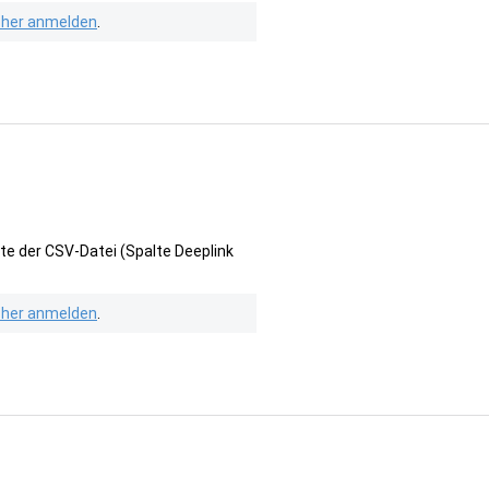
isher anmelden
.
te der CSV-Datei (Spalte Deeplink
isher anmelden
.