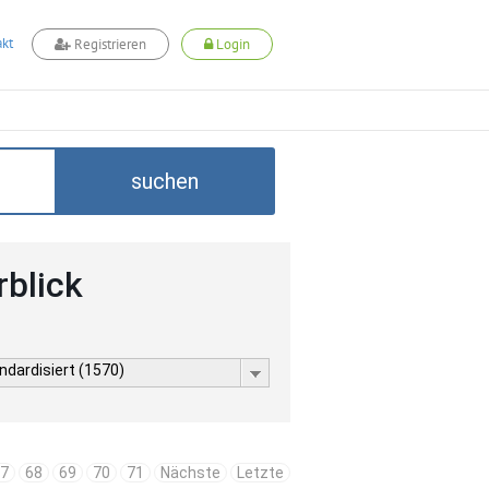
kt
Registrieren
Login
suchen
rblick
ndardisiert (1570)
7
68
69
70
71
Nächste
Letzte