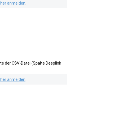
isher anmelden
.
te der CSV-Datei (Spalte Deeplink
isher anmelden
.