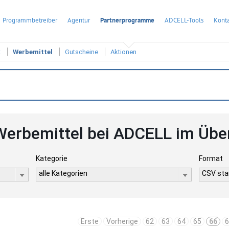
Programmbetreiber
Agentur
Partnerprogramme
ADCELL-Tools
Konta
t
Werbemittel
Gutscheine
Aktionen
Werbemittel bei ADCELL im Übe
Kategorie
Format
alle Kategorien
CSV sta
Erste
Vorherige
62
63
64
65
66
6