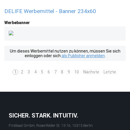
DELIFE Werbemittel - Banner 234x60
Werbebanner
Um dieses Werbemittel nutzen zu können, müssen Sie sich
einloggen oder sich
als Publisher anmelden
.
1
2
3
4
5
6
7
8
9
10
Nächste
Letzte
SICHER. STARK. INTUITIV.
Firstlead GmbH, Rosenfelder St. 15-16, 10315 Berlin