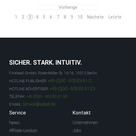
Vorherige
1
2
3
4
5
6
7
8
9
10
Nächste
Letzte
SICHER. STARK. INTUITIV.
Firstlead GmbH, Rosenfelder St. 15-16, 10315 Berlin
+49 (0)30 - 609 83 61-0
HOTLINE PUBLISHER:
+49 (0)30 - 609 83 61-23
HOTLINE ADVERTISER:
TELEFAX:
+49 (0)30 - 609 83 61-99
service@adcell.de
E-MAIL:
Service
Kontakt
News
Unternehmen
Affiliate-Lexikon
Jobs