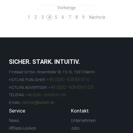
Vorherige
1
2
3
4
5
6
7
8
9
Nächste
SICHER. STARK. INTUITIV.
Firstlead GmbH, Rosenfelder St. 15-16, 10315 Berlin
+49 (0)30 - 609 83 61-0
HOTLINE PUBLISHER:
+49 (0)30 - 609 83 61-23
HOTLINE ADVERTISER:
TELEFAX:
+49 (0)30 - 609 83 61-99
service@adcell.de
E-MAIL:
Service
Kontakt
News
Unternehmen
Affiliate-Lexikon
Jobs