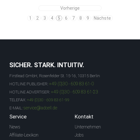
Vorherige
1
2
3
4
5
6
7
8
9
Nächste
SICHER. STARK. INTUITIV.
Firstlead GmbH, Rosenfelder St. 15-16, 10315 Berlin
+49 (0)30 - 609 83 61-0
HOTLINE PUBLISHER:
+49 (0)30 - 609 83 61-23
HOTLINE ADVERTISER:
TELEFAX:
+49 (0)30 - 609 83 61-99
service@adcell.de
E-MAIL:
Service
Kontakt
News
Unternehmen
Affiliate-Lexikon
Jobs