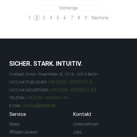
Vorherige
1
2
3
4
5
6
7
8
9
Nächste
SICHER. STARK. INTUITIV.
Firstlead GmbH, Rosenfelder St. 15-16, 10315 Berlin
+49 (0)30 - 609 83 61-0
HOTLINE PUBLISHER:
+49 (0)30 - 609 83 61-23
HOTLINE ADVERTISER:
TELEFAX:
+49 (0)30 - 609 83 61-99
service@adcell.de
E-MAIL:
Service
Kontakt
News
Unternehmen
Affiliate-Lexikon
Jobs