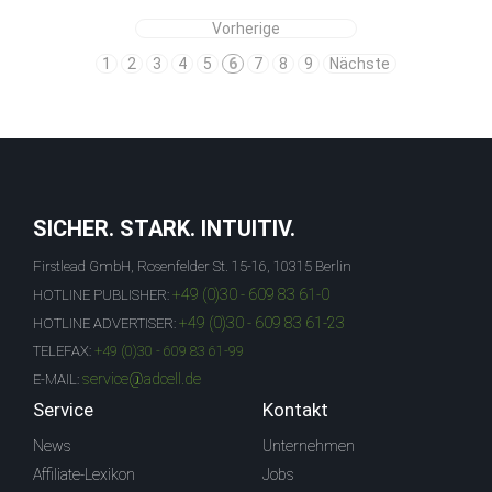
Vorherige
1
2
3
4
5
6
7
8
9
Nächste
SICHER. STARK. INTUITIV.
Firstlead GmbH, Rosenfelder St. 15-16, 10315 Berlin
+49 (0)30 - 609 83 61-0
HOTLINE PUBLISHER:
+49 (0)30 - 609 83 61-23
HOTLINE ADVERTISER:
TELEFAX:
+49 (0)30 - 609 83 61-99
service@adcell.de
E-MAIL:
Service
Kontakt
News
Unternehmen
Affiliate-Lexikon
Jobs