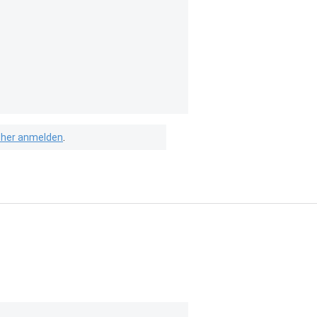
isher anmelden
.