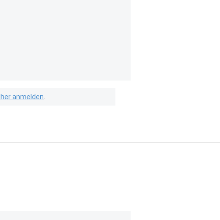
isher anmelden
.