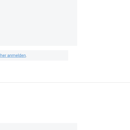
isher anmelden
.