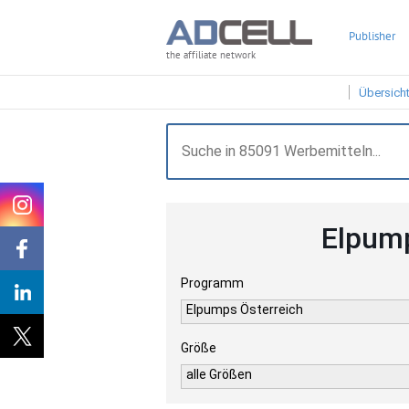
Publisher
the affiliate network
Übersich
Elpump
Programm
Elpumps Österreich
Größe
alle Größen