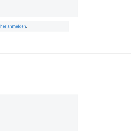
isher anmelden
.