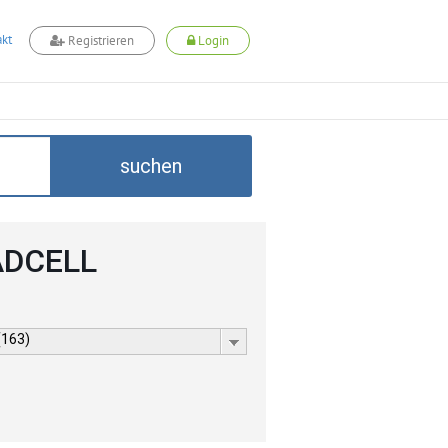
kt
Registrieren
Login
suchen
 ADCELL
(163)