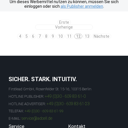
Um dieses Werbemittel nutzen zu können, müssen Sie sich
einloggen oder sich
als Publisher anmelden
.
Erste
Vorherige
4
5
6
7
8
9
10
11
12
13
Nächste
SICHER. STARK. INTUITIV.
Firstlead GmbH, Rosenfelder St. 15-16, 10315 Berlin
+49 (0)30 - 609 83 61-0
HOTLINE PUBLISHER:
+49 (0)30 - 609 83 61-23
HOTLINE ADVERTISER:
TELEFAX:
+49 (0)30 - 609 83 61-99
service@adcell.de
E-MAIL:
Service
Kontakt