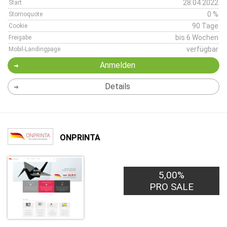
28.04.2022
Start
0 %
Stornoquote
90 Tage
Cookie
bis 6 Wochen
Freigabe
verfügbar
Mobil-Landingpage
Anmelden
Details
ONPRINTA
5,00%
PRO SALE