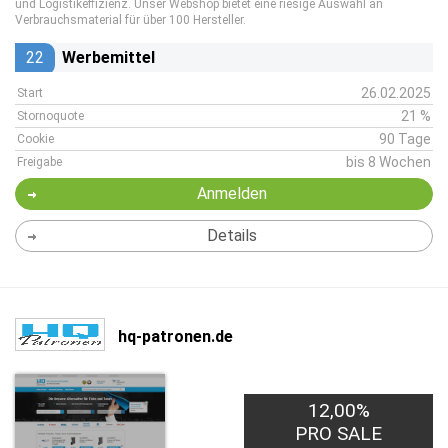
und Logistikeffizienz. Unser Webshop bietet eine riesige Auswahl an
Verbrauchsmaterial für über 100 Hersteller.
22
Werbemittel
26.02.2025
Start
21 %
Stornoquote
90 Tage
Cookie
bis 8 Wochen
Freigabe
Anmelden
Details
hq-patronen.de
12,00%
PRO SALE