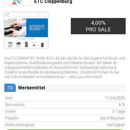
ETC Cloppenburg
4,00%
PRO SALE
Die ETC ERMATIEC GmbH & Co. KG (etc-clp.de) ist dein Experte für Druck- und
Kopiersysteme, Multifunktionsgeräte und Etikettendrucker. Wir bieten dir
maßgeschneiderte Etiketten im Wunschformat, hochwertige Software &
Zubehör sowie flexible Druckerleasing-Optionen. Zusätzlich findest du bei
uns Industriebedarf und Arbeitsschutz – alles aus einer Hand!
13
Werbemittel
11.04.2025
Start
6 %
Stornoquote
5 Tage
Cookie
bis 6 Wochen
Freigabe
verfügbar
Mobil-Landingpage