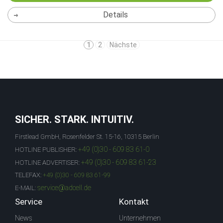
Details
1
2
Nächste
SICHER. STARK. INTUITIV.
Firstlead GmbH, Rosenfelder St. 15-16, 10315 Berlin
+49 (0)30 - 609 83 61-0
HOTLINE PUBLISHER:
+49 (0)30 - 609 83 61-23
HOTLINE ADVERTISER:
TELEFAX:
+49 (0)30 - 609 83 61-99
service@adcell.de
E-MAIL:
Service
Kontakt
News
Unternehmen