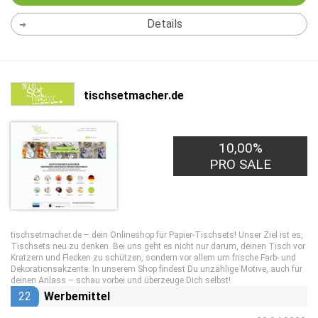
Details
tischsetmacher.de
10,00%
PRO SALE
tischsetmacher.de – dein Onlineshop für Papier-Tischsets! Unser Ziel ist es,
Tischsets neu zu denken. Bei uns geht es nicht nur darum, deinen Tisch vor
Kratzern und Flecken zu schützen, sondern vor allem um frische Farb- und
Dekorationsakzente. In unserem Shop findest Du unzählige Motive, auch für
deinen Anlass – schau vorbei und überzeuge Dich selbst!
22
Werbemittel