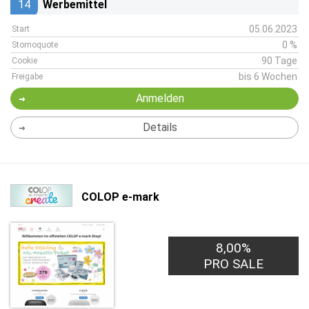
14
Werbemittel
05.06.2023
Start
0 %
Stornoquote
90 Tage
Cookie
bis 6 Wochen
Freigabe
Anmelden
Details
COLOP e-mark
8,00%
PRO SALE