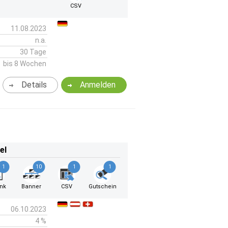
CSV
11.08.2023
n.a.
30 Tage
bis 8 Wochen
Details
Anmelden
el
1
10
1
1
ink
Banner
CSV
Gutschein
06.10.2023
4 %