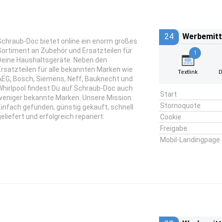
24
Werbemitt
Schraub-Doc bietet online ein enorm großes
Sortiment an Zubehör und Ersatzteilen für
1
Deine Haushaltsgeräte. Neben den
Ersatzteilen für alle bekannten Marken wie
Textlink
D
AEG, Bosch, Siemens, Neff, Bauknecht und
Whirlpool findest Du auf Schraub-Doc auch
Start
weniger bekannte Marken. Unsere Mission:
Stornoquote
Einfach gefunden, günstig gekauft, schnell
geliefert und erfolgreich repariert.
Cookie
Freigabe
Mobil-Landingpage