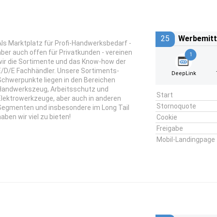
25
Werbemitt
Als Marktplatz für Profi-Handwerksbedarf -
aber auch offen für Privatkunden - vereinen
1
wir die Sortimente und das Know-how der
E/D/E Fachhändler. Unsere Sortiments-
DeepLink
Schwerpunkte liegen in den Bereichen
Handwerkszeug, Arbeitsschutz und
Start
Elektrowerkzeuge, aber auch in anderen
Stornoquote
Segmenten und insbesondere im Long Tail
haben wir viel zu bieten!
Cookie
Freigabe
Mobil-Landingpage