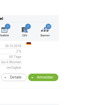
el
1
1
22
Textlink
CSV
Banner
30.10.2018
2 %
60 Tage
bis 6 Wochen
verfügbar
Details
Anmelden