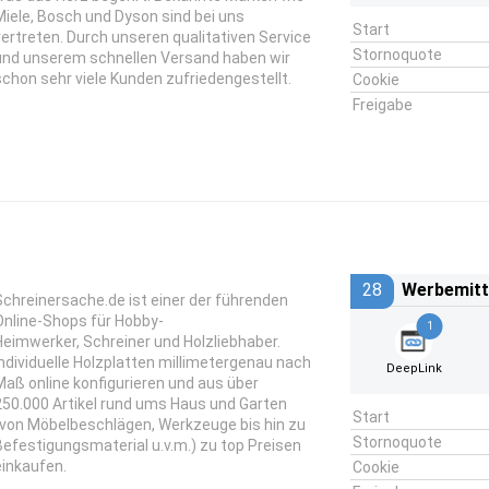
Miele, Bosch und Dyson sind bei uns
Start
vertreten. Durch unseren qualitativen Service
Stornoquote
und unserem schnellen Versand haben wir
schon sehr viele Kunden zufriedengestellt.
Cookie
Freigabe
28
Werbemitt
Schreinersache.de ist einer der führenden
Online-Shops für Hobby-
1
Heimwerker, Schreiner und Holzliebhaber.
Individuelle Holzplatten millimetergenau nach
DeepLink
Maß online konfigurieren und aus über
250.000 Artikel rund ums Haus und Garten
Start
(von Möbelbeschlägen, Werkzeuge bis hin zu
Stornoquote
Befestigungsmaterial u.v.m.) zu top Preisen
einkaufen.
Cookie