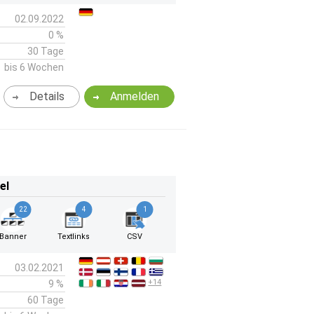
02.09.2022
0 %
30 Tage
bis 6 Wochen
Details
Anmelden
el
22
4
1
Banner
Textlinks
CSV
03.02.2021
+14
9 %
60 Tage