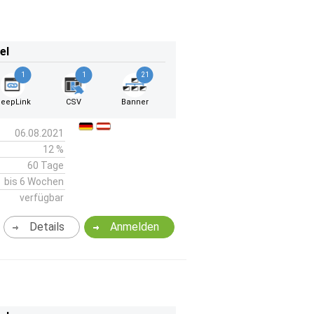
el
1
1
21
eepLink
CSV
Banner
06.08.2021
12 %
60 Tage
bis 6 Wochen
verfügbar
Details
Anmelden