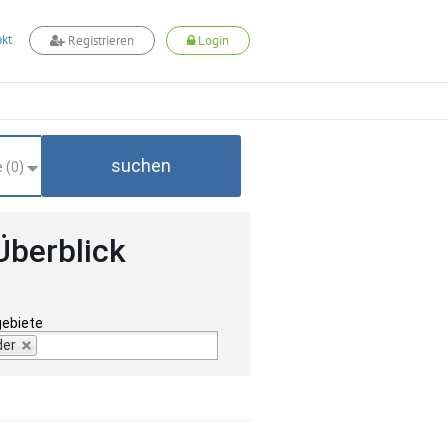
kt
Registrieren
Login
suchen
 (
0
)
Überblick
gebiete
der