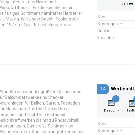
Zange alles für den Heim- und
Banner
Werkstattbedarf. Entdecken Sie unser
vielfältiges Sortiment namhafter Hersteller
Start
wie Makita, Wera oder Bosch. Tooler steht
Stornoquote
seit 1977 für Qualität und Kompetenz.
Cookie
Freigabe
14
Werbemitt
PVundSo ist einer der größten Onlineshops
für Balkonkraftwerke und Stecker
1
Solaranlagen für Balkon, Garten, Fassaden
und Hausdach. Das Portfolio ist breit
DeepLink
Textl
gefächert und reicht von einfachen
Balkonkraftwerken bis hin zu Photovoltaik
Start
Grossanlagen. Das große Sortiment an
Stornoquote
Wechselrichtern, Speichermöglichkeiten und