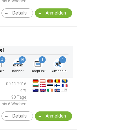
bis 6 Wochen
Details
Anmelden
el
2
10
1
1
nks
Banner
DeepLink
Gutschein
09.11.2016
+19
4 %
90 Tage
bis 6 Wochen
Details
Anmelden