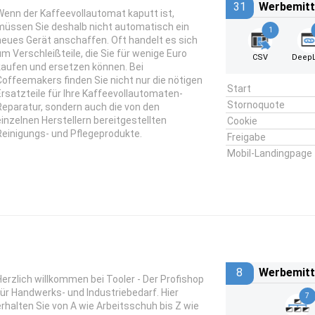
31
Werbemitt
Wenn der Kaffeevollautomat kaputt ist,
müssen Sie deshalb nicht automatisch ein
1
neues Gerät anschaffen. Oft handelt es sich
um Verschleißteile, die Sie für wenige Euro
CSV
DeepL
kaufen und ersetzen können. Bei
Coffeemakers finden Sie nicht nur die nötigen
Start
Ersatzteile für Ihre Kaffeevollautomaten-
Stornoquote
Reparatur, sondern auch die von den
einzelnen Herstellern bereitgestellten
Cookie
Reinigungs- und Pflegeprodukte.
Freigabe
Mobil-Landingpage
8
Werbemitt
Herzlich willkommen bei Tooler - Der Profishop
für Handwerks- und Industriebedarf. Hier
7
erhalten Sie von A wie Arbeitsschuh bis Z wie