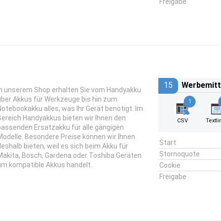
Freigabe
15
Werbemitt
In unserem Shop erhalten Sie vom Handyakku
über Akkus für Werkzeuge bis hin zum
1
Notebookakku alles, was Ihr Gerät benötigt. Im
Bereich Handyakkus bieten wir Ihnen den
CSV
Textli
passenden Ersatzakku für alle gängigen
Modelle. Besondere Preise können wir Ihnen
Start
deshalb bieten, weil es sich beim Akku für
Stornoquote
Makita, Bosch, Gardena oder Toshiba Geräten
um kompatible Akkus handelt.
Cookie
Freigabe