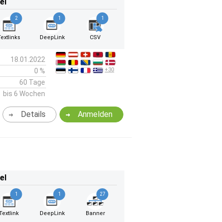
el
2
1
1
Textlinks
DeepLink
CSV
18.01.2022
+30
0 %
60 Tage
bis 6 Wochen
Details
Anmelden
el
1
1
27
Textlink
DeepLink
Banner