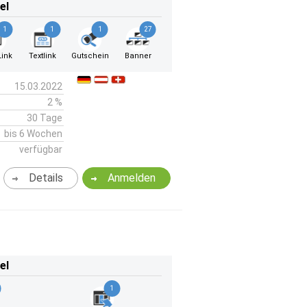
el
1
1
1
27
ink
Textlink
Gutschein
Banner
15.03.2022
2 %
30 Tage
bis 6 Wochen
verfügbar
Details
Anmelden
el
1