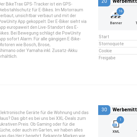
20
Werbemitt
Der BikeTrax GPS-Tracker ist ein GPS-
Diebstahlschutz für E-Bikes. Im Motorraum
16
verbaut, unsichtbar verbaut und mit der
PowUnity App gekoppelt. Der E-Biker sieht via
Banner
App europaweit den Live-Standort des E-
Bikes. Bei Bewegung schlägt die PowUnity
Start
App sofort Alarm. Für alle gängigen E-Bike-
Stornoquote
Motoren wie Bosch, Brose,
Shimano oder Yamaha inkl. Zusatz-Akku
Cookie
rhältlich.
Freigabe
30
Werbemitt
Elektronische Geräte für die Wohnung und das
Haus? Das gibt es bei uns bei XXL-Deals zum
1
lukrativen Preis. Ob Gaming oder für die
Küche, oder auch im Garten, wir haben alles
XML
was das Herz begehrt. Bekannte Marken wie