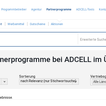
Programmbetreiber
Agentur
Partnerprogramme
ADCELL-Tools
Konta
ht
Werbemittel
Gutscheine
Aktionen
Erweiterte Suche
tnerprogramme bei ADCELL im 
Sortierung
Vertriebs
nach Relevanz (nur Stichwortsuche)
Alle Län
gebnisse.