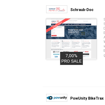
Schraub-Doc
EXKLUSIV
7,00%
PRO SALE
PowUnity BikeTrax