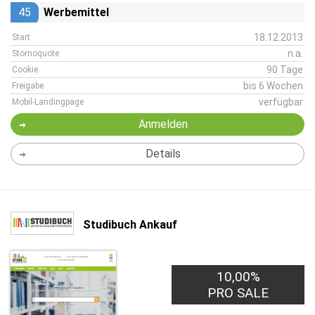
45
Werbemittel
18.12.2013
Start
n.a.
Stornoquote
90 Tage
Cookie
bis 6 Wochen
Freigabe
verfügbar
Mobil-Landingpage
Anmelden
Details
Studibuch Ankauf
10,00%
PRO SALE