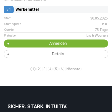
besten Kräften zu unterstützen.
31
Werbemittel
30.05.2025
Start
n.a.
Stornoquote
75 Tage
Cookie
bis 6 Wochen
Freigabe
Anmelden
Details
1
2
3
4
5
6
Nächste
SICHER. STARK. INTUITIV.