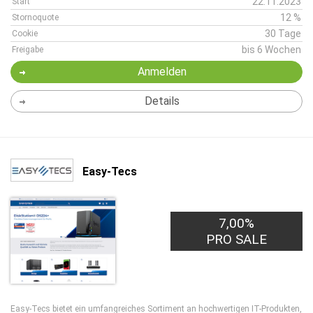
22.11.2023
Start
12 %
Stornoquote
30 Tage
Cookie
bis 6 Wochen
Freigabe
Anmelden
Details
Easy-Tecs
7,00%
PRO SALE
Easy-Tecs bietet ein umfangreiches Sortiment an hochwertigen IT-Produkten,