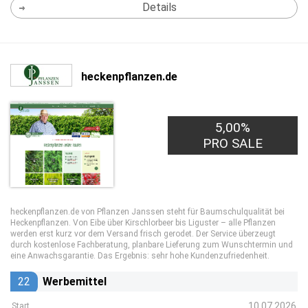
Details
heckenpflanzen.de
5,00%
PRO SALE
heckenpflanzen.de von Pflanzen Janssen steht für Baumschulqualität bei
Heckenpflanzen. Von Eibe über Kirschlorbeer bis Liguster – alle Pflanzen
werden erst kurz vor dem Versand frisch gerodet. Der Service überzeugt
durch kostenlose Fachberatung, planbare Lieferung zum Wunschtermin und
eine Anwachsgarantie. Das Ergebnis: sehr hohe Kundenzufriedenheit.
22
Werbemittel
10.07.2026
Start