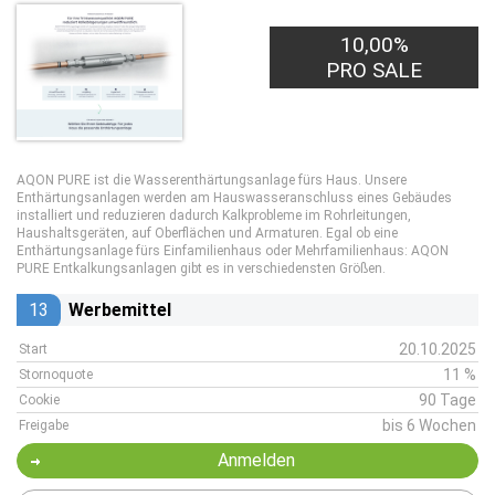
100,00€
10,00%
PRO LEAD
PRO SALE
AQON PURE ist die Wasserenthärtungsanlage fürs Haus. Unsere
Enthärtungsanlagen werden am Hauswasseranschluss eines Gebäudes
installiert und reduzieren dadurch Kalkprobleme im Rohrleitungen,
Haushaltsgeräten, auf Oberflächen und Armaturen. Egal ob eine
Enthärtungsanlage fürs Einfamilienhaus oder Mehrfamilienhaus: AQON
PURE Entkalkungsanlagen gibt es in verschiedensten Größen.
13
Werbemittel
20.10.2025
Start
11 %
Stornoquote
90 Tage
Cookie
bis 6 Wochen
Freigabe
Anmelden