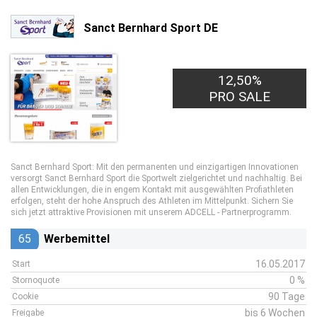
Sanct Bernhard Sport DE
12,50%
PRO SALE
Sanct Bernhard Sport: Mit den permanenten und einzigartigen Innovationen
versorgt Sanct Bernhard Sport die Sportwelt zielgerichtet und nachhaltig. Bei
allen Entwicklungen, die in engem Kontakt mit ausgewählten Profiathleten
erfolgen, steht der hohe Anspruch des Athleten im Mittelpunkt. Sichern Sie
sich jetzt attraktive Provisionen mit unserem ADCELL - Partnerprogramm.
65
Werbemittel
16.05.2017
Start
0 %
Stornoquote
90 Tage
Cookie
bis 6 Wochen
Freigabe