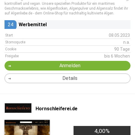
kontrolliert und vegan. Unsere speziellen Produkte für ein maritimes
Geschmackserlebnis, wie Algenflocken, Algenpulver und Algensalz findet ihr
auf Algenliebe.de - dem Online-Shop für nachhaltig kultivierte Algen.
24
Werbemittel
08.05.2023
Start
n.a.
Stornoquote
90 Tage
Cookie
bis 6 Wochen
Freigabe
Anmelden
Details
Hornschleiferei.de
4,00%