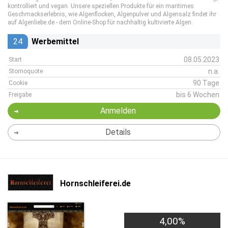
kontrolliert und vegan. Unsere speziellen Produkte für ein maritimes
Geschmackserlebnis, wie Algenflocken, Algenpulver und Algensalz findet ihr
auf Algenliebe.de - dem Online-Shop für nachhaltig kultivierte Algen.
24
Werbemittel
08.05.2023
Start
n.a.
Stornoquote
90 Tage
Cookie
bis 6 Wochen
Freigabe
Anmelden
Details
Hornschleiferei.de
4,00%