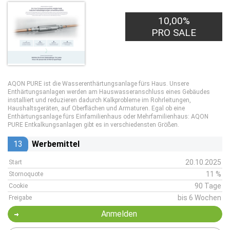
100,00€
10,00%
PRO LEAD
PRO SALE
AQON PURE ist die Wasserenthärtungsanlage fürs Haus. Unsere
Enthärtungsanlagen werden am Hauswasseranschluss eines Gebäudes
installiert und reduzieren dadurch Kalkprobleme im Rohrleitungen,
Haushaltsgeräten, auf Oberflächen und Armaturen. Egal ob eine
Enthärtungsanlage fürs Einfamilienhaus oder Mehrfamilienhaus: AQON
PURE Entkalkungsanlagen gibt es in verschiedensten Größen.
13
Werbemittel
20.10.2025
Start
11 %
Stornoquote
90 Tage
Cookie
bis 6 Wochen
Freigabe
Anmelden