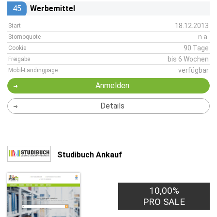
45
Werbemittel
18.12.2013
Start
n.a.
Stornoquote
90 Tage
Cookie
bis 6 Wochen
Freigabe
verfügbar
Mobil-Landingpage
Anmelden
Details
Studibuch Ankauf
10,00%
PRO SALE