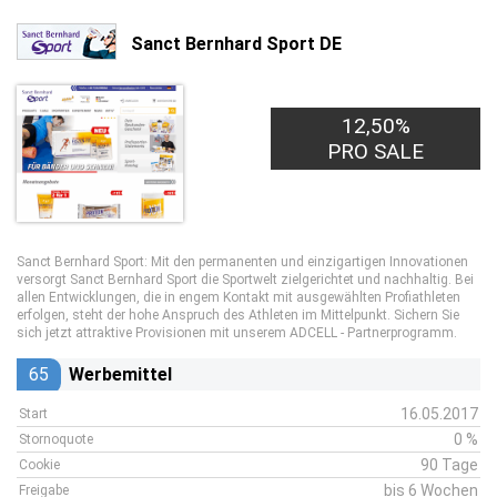
Sanct Bernhard Sport DE
12,50%
PRO SALE
Sanct Bernhard Sport: Mit den permanenten und einzigartigen Innovationen
versorgt Sanct Bernhard Sport die Sportwelt zielgerichtet und nachhaltig. Bei
allen Entwicklungen, die in engem Kontakt mit ausgewählten Profiathleten
erfolgen, steht der hohe Anspruch des Athleten im Mittelpunkt. Sichern Sie
sich jetzt attraktive Provisionen mit unserem ADCELL - Partnerprogramm.
65
Werbemittel
16.05.2017
Start
0 %
Stornoquote
90 Tage
Cookie
bis 6 Wochen
Freigabe