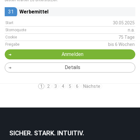
besten Kräften zu unterstützen.
31
Werbemittel
30.05.2025
Start
n.a.
Stornoquote
75 Tage
Cookie
bis 6 Wochen
Freigabe
Anmelden
Details
1
2
3
4
5
6
Nächste
SICHER. STARK. INTUITIV.