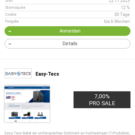
22.11.2023
Start
12 %
Stornoquote
30 Tage
Cookie
bis 6 Wochen
Freigabe
Anmelden
Details
Easy-Tecs
7,00%
PRO SALE
Easy-Tecs bietet ein umfangreiches Sortiment an hochwertigen IT-Produkten,