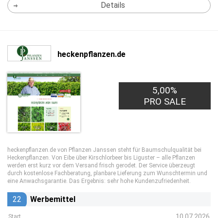
Details
heckenpflanzen.de
5,00%
PRO SALE
heckenpflanzen.de von Pflanzen Janssen steht für Baumschulqualität bei
Heckenpflanzen. Von Eibe über Kirschlorbeer bis Liguster – alle Pflanzen
werden erst kurz vor dem Versand frisch gerodet. Der Service überzeugt
durch kostenlose Fachberatung, planbare Lieferung zum Wunschtermin und
eine Anwachsgarantie. Das Ergebnis: sehr hohe Kundenzufriedenheit.
22
Werbemittel
10.07.2026
Start