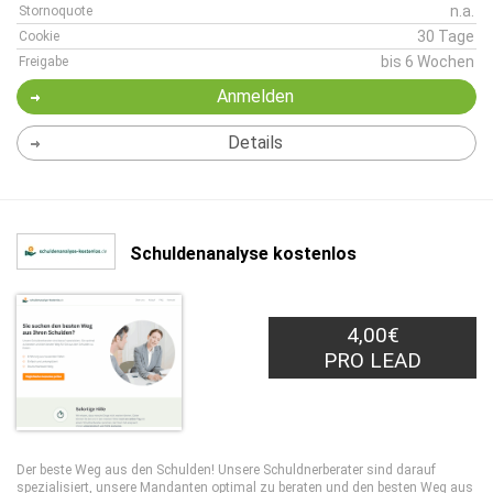
n.a.
Stornoquote
30 Tage
Cookie
bis 6 Wochen
Freigabe
Anmelden
Details
Schuldenanalyse kostenlos
4,00€
PRO LEAD
Der beste Weg aus den Schulden! Unsere Schuldnerberater sind darauf
spezialisiert, unsere Mandanten optimal zu beraten und den besten Weg aus