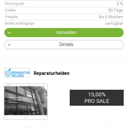
0 %
Stornoquote
90 Tage
Cookie
bis 6 Wochen
Freigabe
verfügbar
Mobil-Landingpage
Anmelden
Details
Reparaturhelden
15,00%
PRO SALE