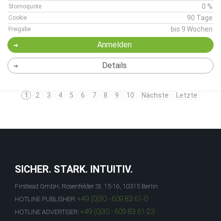
0 %
Stornoquote
90 Tage
Cookie
bis 9 Wochen
Freigabe
Anmelden
Details
1
2
3
4
5
6
7
8
9
10
Nächste
Letzte
SICHER. STARK. INTUITIV.
Firstlead GmbH, Rosenfelder St. 15-16, 10315 Berlin
+49 (0)30 - 609 83 61-0
HOTLINE PUBLISHER:
+49 (0)30 - 609 83 61-23
HOTLINE ADVERTISER: