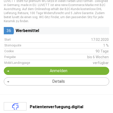
LUVETT steht für premium WC-Sitze in vielen Farben und Formen - Designed
in Germany, made in EU. LUVETT ist eine reine Ecommerce Marke mit B2C
Ausrichtung. Auf dem Onlineshop erhält der B2C-Kunde kostenlose DHL
Lieferung; Retoure, 100 Tage Widerrufsrecht und 5 Jahre Garantie. Zudem
bietet luvett.de einen sog. WC-Sitz Finder, um den passenden Sitz für jede
Keramik zu finden.
36
Werbemittel
17.02.2020
Start
1 %
Stornoquote
90 Tage
Cookie
bis 6 Wochen
Freigabe
verfügbar
Mobil-Landingpage
Anmelden
Details
Patientenverfuegung.digital