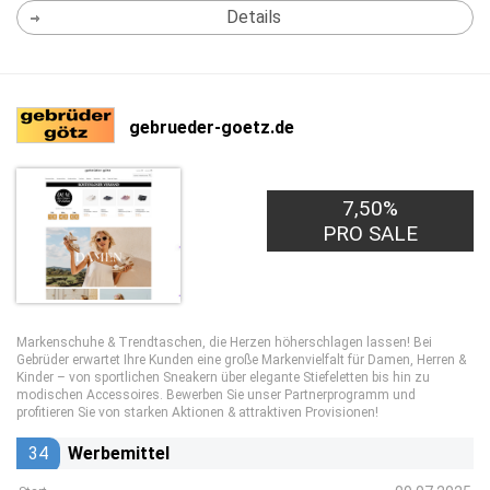
Details
gebrueder-goetz.de
7,50%
PRO SALE
Markenschuhe & Trendtaschen, die Herzen höherschlagen lassen! Bei
Gebrüder erwartet Ihre Kunden eine große Markenvielfalt für Damen, Herren &
Kinder – von sportlichen Sneakern über elegante Stiefeletten bis hin zu
modischen Accessoires. Bewerben Sie unser Partnerprogramm und
profitieren Sie von starken Aktionen & attraktiven Provisionen!
34
Werbemittel