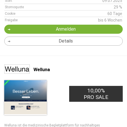
09.07.2025
Start
29 %
Stornoquote
60 Tage
Cookie
bis 6 Wochen
Freigabe
Anmelden
Details
Welluna
10,00%
PRO SALE
Welluna ist die medizinische Begleitplattform für nachhaltiges