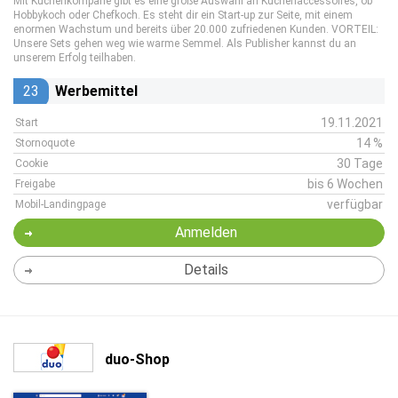
Mit Küchenkompane gibt es eine große Auswahl an Küchenaccessoires, ob
Hobbykoch oder Chefkoch. Es steht dir ein Start-up zur Seite, mit einem
enormen Wachstum und bereits über 20.000 zufriedenen Kunden. VORTEIL:
Unsere Sets gehen weg wie warme Semmel. Als Publisher kannst du an
unserem Erfolg teilhaben.
23
Werbemittel
19.11.2021
Start
14 %
Stornoquote
30 Tage
Cookie
bis 6 Wochen
Freigabe
verfügbar
Mobil-Landingpage
Anmelden
Details
duo-Shop