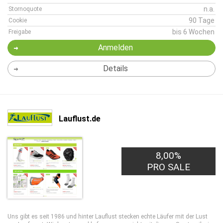
n.a.
Stornoquote
90 Tage
Cookie
bis 6 Wochen
Freigabe
Anmelden
Details
Lauflust.de
8,00%
PRO SALE
Uns gibt es seit 1986 und hinter Lauflust stecken echte Läufer mit der Lust