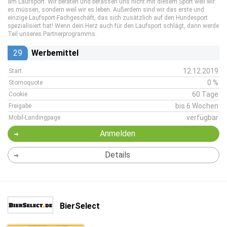
am Laufsport. Wir beraten und befassen uns nicht mit diesem Sport weil wir
es müssen, sondern weil wir es leben. Außerdem sind wir das erste und
einzige Laufsport-Fachgeschäft, das sich zusätzlich auf den Hundesport
spezialisiert hat! Wenn dein Herz auch für den Laufsport schlägt, dann werde
Teil unseres Partnerprogramms.
29
Werbemittel
12.12.2019
Start
0 %
Stornoquote
60 Tage
Cookie
bis 6 Wochen
Freigabe
verfügbar
Mobil-Landingpage
Anmelden
Details
BierSelect