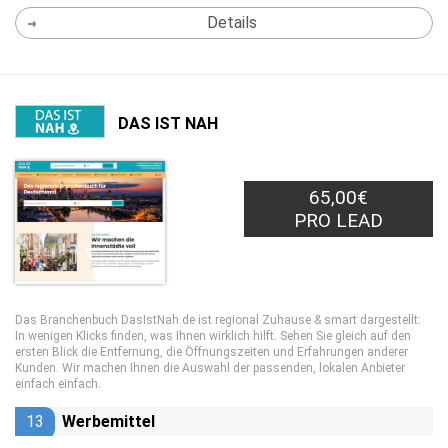
Details
DAS IST NAH
65,00€
PRO LEAD
Das Branchenbuch DasIstNah.de ist regional Zuhause & smart dargestellt:
In wenigen Klicks finden, was Ihnen wirklich hilft. Sehen Sie gleich auf den
ersten Blick die Entfernung, die Öffnungszeiten und Erfahrungen anderer
Kunden. Wir machen Ihnen die Auswahl der passenden, lokalen Anbieter
einfach einfach.
13
Werbemittel