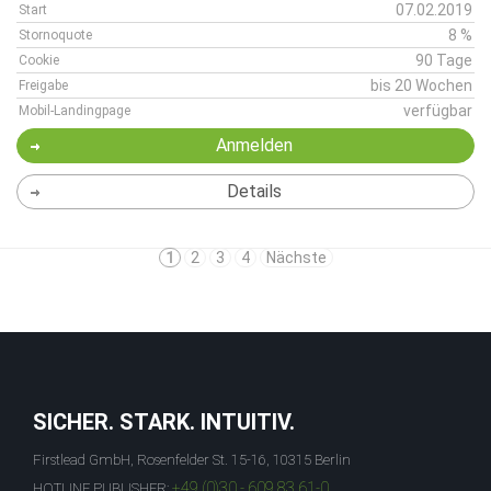
07.02.2019
Start
8 %
Stornoquote
90 Tage
Cookie
bis 20 Wochen
Freigabe
verfügbar
Mobil-Landingpage
Anmelden
Details
1
2
3
4
Nächste
SICHER. STARK. INTUITIV.
Firstlead GmbH, Rosenfelder St. 15-16, 10315 Berlin
+49 (0)30 - 609 83 61-0
HOTLINE PUBLISHER: