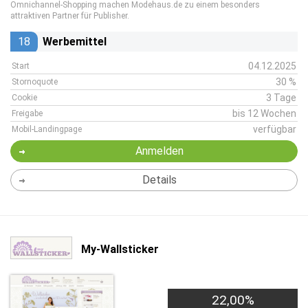
Omnichannel-Shopping machen Modehaus.de zu einem besonders
attraktiven Partner für Publisher.
18
Werbemittel
04.12.2025
Start
30 %
Stornoquote
3 Tage
Cookie
bis 12 Wochen
Freigabe
verfügbar
Mobil-Landingpage
Anmelden
Details
My-Wallsticker
22,00%