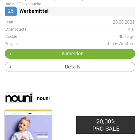
und auf Tierversuche.
25
Werbemittel
20.05.2021
Start
n.a.
Stornoquote
40 Tage
Cookie
bis 6 Wochen
Freigabe
Anmelden
Details
nouni
20,00%
PRO SALE