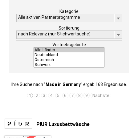
Kategorie
Alle aktiven Partnerprogramme
Sortierung
nach Relevanz (nur Stichwortsuche)
Vertriebsgebiete
Ihre Suche nach "
Made in Germany
" ergab 168 Ergebnisse.
1
2
3
4
5
6
7
8
9
Nächste
PIUR Luxusbettwäsche