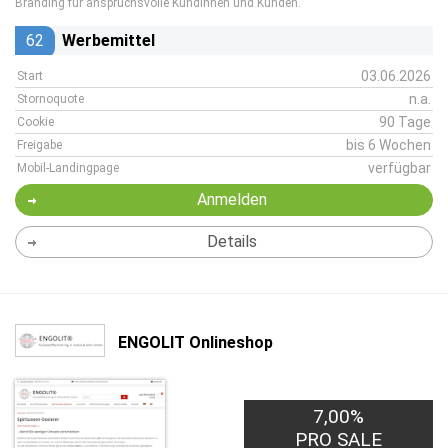
Branding für anspruchsvolle Kundinnen und Kunden.
62
Werbemittel
03.06.2026
Start
n.a.
Stornoquote
90 Tage
Cookie
bis 6 Wochen
Freigabe
verfügbar
Mobil-Landingpage
Anmelden
Details
ENGOLIT Onlineshop
7,00%
PRO SALE