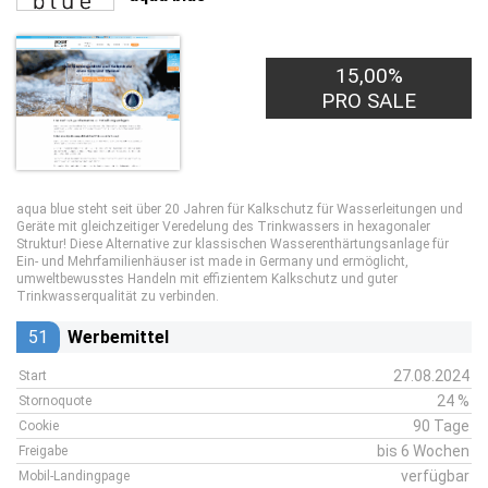
15,00%
10,00€
PRO LEAD
PRO SALE
aqua blue steht seit über 20 Jahren für Kalkschutz für Wasserleitungen und
Geräte mit gleichzeitiger Veredelung des Trinkwassers in hexagonaler
Struktur! Diese Alternative zur klassischen Wasserenthärtungsanlage für
Ein- und Mehrfamilienhäuser ist made in Germany und ermöglicht,
umweltbewusstes Handeln mit effizientem Kalkschutz und guter
Trinkwasserqualität zu verbinden.
51
Werbemittel
27.08.2024
Start
24 %
Stornoquote
90 Tage
Cookie
bis 6 Wochen
Freigabe
verfügbar
Mobil-Landingpage