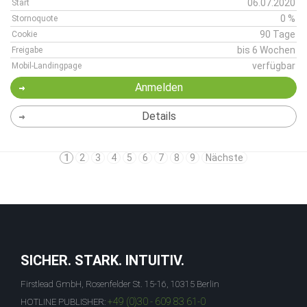
06.07.2020
Start
0 %
Stornoquote
90 Tage
Cookie
bis 6 Wochen
Freigabe
verfügbar
Mobil-Landingpage
Anmelden
Details
1
2
3
4
5
6
7
8
9
Nächste
SICHER. STARK. INTUITIV.
Firstlead GmbH, Rosenfelder St. 15-16, 10315 Berlin
+49 (0)30 - 609 83 61-0
HOTLINE PUBLISHER: