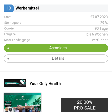
10
Werbemittel
27.07.2023
Start
29 %
Stornoquote
90 Tage
Cookie
bis 6 Wochen
Freigabe
verfügbar
Mobil-Landingpage
Anmelden
Details
Your Only Health
20,00%
PRO SALE