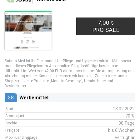
45,00€
7,00%
PRO LEAD
PRO SALE
Satiata Med ist Ihr Fachhandel für Pflege- und Hygieneprodukte. Mit unserer
monatlichen Pflegebox im Abo erhalten Pflegebedürftige kostenlose
Hilfsmittel im Wert von 42,00 EUR direkt nach Hause. Die Antragstellung und
Abrechnung mit der Kasse übernehmen wir komplett. Zudem bietet unser
Shop zertifizierte Produkte „Made in Germany“, Handschuhe und
Desinfektion.
38
Werbemittel
18.02.2022
Start
70 %
Stornoquote
30 Tage
Cookie
bis 6 Wochen
Freigabe
verfügbar
Mobil-Landingpage