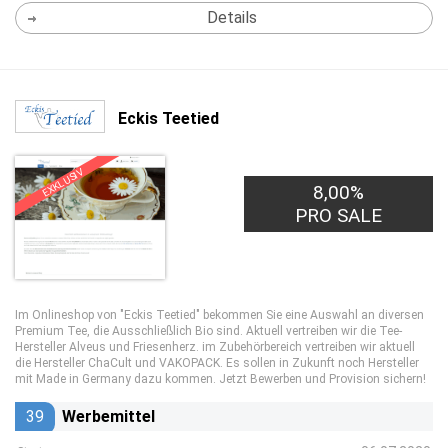
Details
Eckis Teetied
EXKLUSIV
8,00%
PRO SALE
Im Onlineshop von "Eckis Teetied" bekommen Sie eine Auswahl an diversen
Premium Tee, die Ausschließlich Bio sind. Aktuell vertreiben wir die Tee-
Hersteller Alveus und Friesenherz. im Zubehörbereich vertreiben wir aktuell
die Hersteller ChaCult und VAKOPACK. Es sollen in Zukunft noch Hersteller
mit Made in Germany dazu kommen. Jetzt Bewerben und Provision sichern!
39
Werbemittel