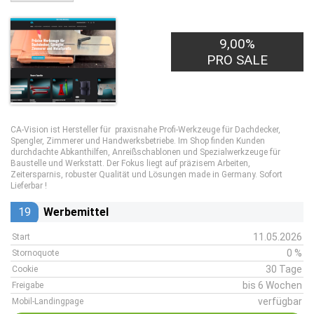
9,00%
PRO SALE
CA-Vision ist Hersteller für praxisnahe Profi-Werkzeuge für Dachdecker,
Spengler, Zimmerer und Handwerksbetriebe. Im Shop finden Kunden
durchdachte Abkanthilfen, Anreißschablonen und Spezialwerkzeuge für
Baustelle und Werkstatt. Der Fokus liegt auf präzisem Arbeiten,
Zeitersparnis, robuster Qualität und Lösungen made in Germany. Sofort
Lieferbar !
19
Werbemittel
11.05.2026
Start
0 %
Stornoquote
30 Tage
Cookie
bis 6 Wochen
Freigabe
verfügbar
Mobil-Landingpage