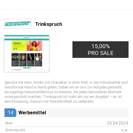
Trinkspruch
15,00%
PRO SALE
Sprüche mit Herz, Drinks mit Charakter. In einer Welt, in der Individualität und
Geschmack Hand in Hand gehen, haben wir es uns zur Aufgabe gemacht,
einzigartige Genusserlebnisse zu kreieren, die jeden besonderen Moment
unvergesslich machen. Trinkspruch ist mehr als nur ein Angebot – es ist
eine Einladung, Genuss mit Persönlichkeit zu verbinden.
14
Werbemittel
05.04.2024
Start
n.a.
Stornoquote