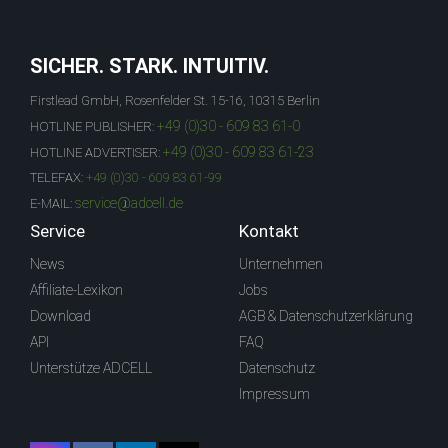
SICHER. STARK. INTUITIV.
Firstlead GmbH, Rosenfelder St. 15-16, 10315 Berlin
+49 (0)30 - 609 83 61-0
HOTLINE PUBLISHER:
+49 (0)30 - 609 83 61-23
HOTLINE ADVERTISER:
TELEFAX:
+49 (0)30 - 609 83 61-99
service@adcell.de
E-MAIL:
Service
Kontakt
News
Unternehmen
Affiliate-Lexikon
Jobs
Download
AGB & Datenschutzerklärung
API
FAQ
Unterstütze ADCELL
Datenschutz
Impressum