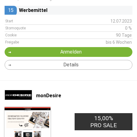
15
Werbemittel
12.07.2023
Start
0 %
Stornoquote
90 Tage
Cookie
bis 6 Wochen
Freigabe
Anmelden
Details
monDesire
15,00%
PRO SALE