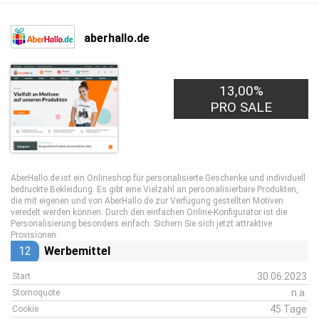
aberhallo.de
13,00%
PRO SALE
AberHallo.de ist ein Onlineshop für personalisierte Geschenke und individuell
bedruckte Bekleidung. Es gibt eine Vielzahl an personalisierbare Produkten,
die mit eigenen und von AberHallo.de zur Verfügung gestellten Motiven
veredelt werden können. Durch den einfachen Online-Konfigurator ist die
Personalisierung besonders einfach. Sichern Sie sich jetzt attraktive
Provisionen.
12
Werbemittel
30.06.2023
Start
n.a.
Stornoquote
45 Tage
Cookie