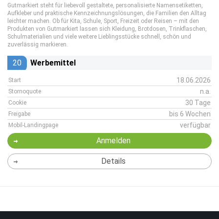
Gutmarkiert steht für liebevoll gestaltete, personalisierte Namensetiketten,
Aufkleber und praktische Kennzeichnungslösungen, die Familien den Alltag
leichter machen. Ob für Kita, Schule, Sport, Freizeit oder Reisen – mit den
Produkten von Gutmarkiert lassen sich Kleidung, Brotdosen, Trinkflaschen,
Schulmaterialien und viele weitere Lieblingsstücke schnell, schön und
zuverlässig markieren.
20
Werbemittel
18.06.2026
Start
n.a.
Stornoquote
30 Tage
Cookie
bis 6 Wochen
Freigabe
verfügbar
Mobil-Landingpage
Anmelden
Details