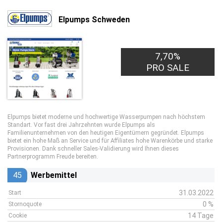
Elpumps Schweden
7,70%
PRO SALE
Elpumps bietet moderne und hochwertige Wasserpumpen nach höchstem
Standart. Vor fast drei Jahrzehnten wurde Elpumps als
Familienunternehmen von den heutigen Eigentümern gegründet. Elpumps
bietet ein hohe Maß an Service und für Affiliates hohe Warenkörbe und starke
Provisionen. Dank schneller Sales-Validierung wird Ihnen dieses
Partnerprogramm Freude bereiten.
45
Werbemittel
31.03.2022
Start
0 %
Stornoquote
14 Tage
Cookie