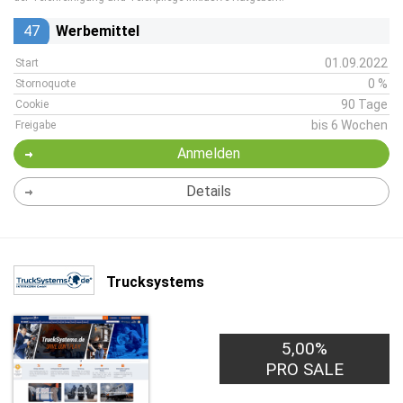
47
Werbemittel
01.09.2022
Start
0 %
Stornoquote
90 Tage
Cookie
bis 6 Wochen
Freigabe
Anmelden
Details
Trucksystems
5,00%
PRO SALE