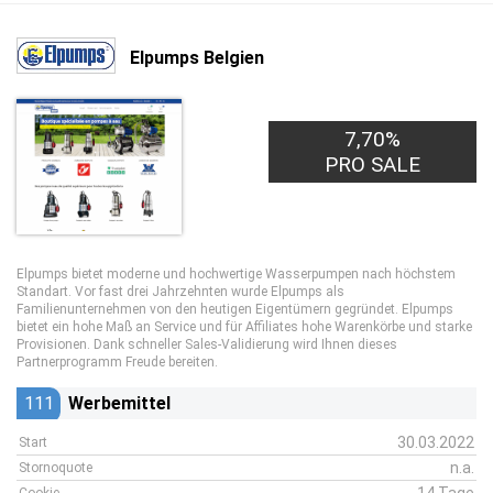
Elpumps Belgien
7,70%
PRO SALE
Elpumps bietet moderne und hochwertige Wasserpumpen nach höchstem
Standart. Vor fast drei Jahrzehnten wurde Elpumps als
Familienunternehmen von den heutigen Eigentümern gegründet. Elpumps
bietet ein hohe Maß an Service und für Affiliates hohe Warenkörbe und starke
Provisionen. Dank schneller Sales-Validierung wird Ihnen dieses
Partnerprogramm Freude bereiten.
111
Werbemittel
30.03.2022
Start
n.a.
Stornoquote