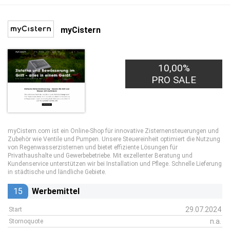
myCistern
10,00%
PRO SALE
myCistern.com ist ein Online-Shop für innovative Zisternensteuerungen und
Zubehör wie Ventile und Pumpen. Unsere Steuereinheit optimiert die Nutzung
von Regenwasserzisternen und bietet effiziente Lösungen für
Privathaushalte und Gewerbebetriebe. Mit exzellenter Beratung und
Kundenservice unterstützen wir bei Installation und Pflege. Schnelle Lieferung
in städtische und ländliche Gebiete.
15
Werbemittel
29.07.2024
Start
n.a.
Stornoquote