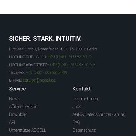
SICHER. STARK. INTUITIV.
Firstlead GmbH, Rosenfelder St. 15-16, 10315 Berlin
+49 (0)30 - 609 83 61-0
HOTLINE PUBLISHER:
+49 (0)30 - 609 83 61-23
HOTLINE ADVERTISER:
TELEFAX:
+49 (0)30 - 609 83 61-99
service@adcell.de
E-MAIL:
Service
Kontakt
News
Unternehmen
Affiliate-Lexikon
Jobs
Download
AGB & Datenschutzerklärung
API
FAQ
Unterstütze ADCELL
Datenschutz