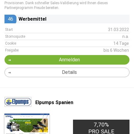
Provisionen. Dank schneller Sales-Validierung wird Ihnen dieses
Partnerprogramm Freude bereiten.
46
Werbemittel
31.03.2022
Start
n.a.
Stornoquote
14 Tage
Cookie
bis 6 Wochen
Freigabe
Anmelden
Details
Elpumps Spanien
7,70%
PRO SALE