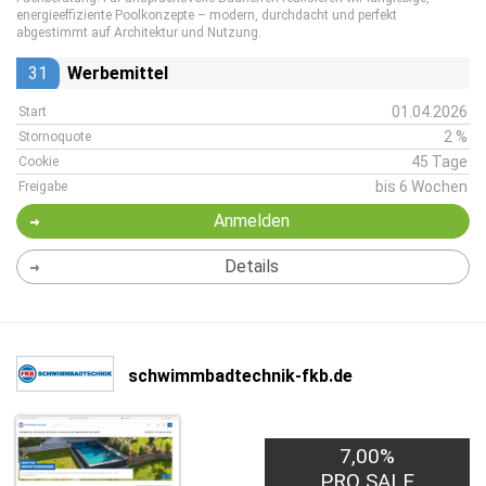
energieeffiziente Poolkonzepte – modern, durchdacht und perfekt
abgestimmt auf Architektur und Nutzung.
31
Werbemittel
01.04.2026
Start
2 %
Stornoquote
45 Tage
Cookie
bis 6 Wochen
Freigabe
Anmelden
Details
schwimmbadtechnik-fkb.de
7,00%
PRO SALE