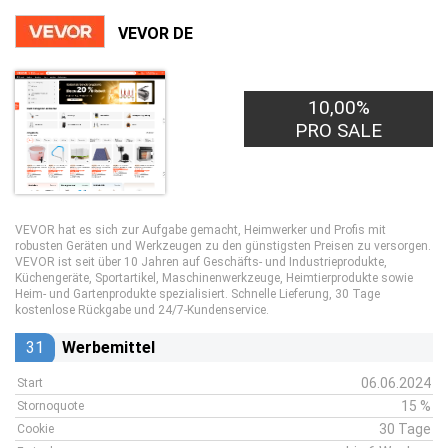
VEVOR DE
10,00%
PRO SALE
VEVOR hat es sich zur Aufgabe gemacht, Heimwerker und Profis mit
robusten Geräten und Werkzeugen zu den günstigsten Preisen zu versorgen.
VEVOR ist seit über 10 Jahren auf Geschäfts- und Industrieprodukte,
Küchengeräte, Sportartikel, Maschinenwerkzeuge, Heimtierprodukte sowie
Heim- und Gartenprodukte spezialisiert. Schnelle Lieferung, 30 Tage
kostenlose Rückgabe und 24/7-Kundenservice.
31
Werbemittel
06.06.2024
Start
15 %
Stornoquote
30 Tage
Cookie