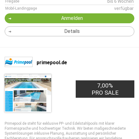
bis 6 Wochen
Freigabe
verfügbar
Mobil-Landingpage
Anmelden
Details
primepool.de
7,00%
PRO SALE
Primepool.de steht für exklusive PP- und Edelstahlpools mit klarer
Formensprache und hochwertiger Technik. Wir bieten maßgeschneiderte
Systemlösungen inklusive Planung, Ausstattung und persönlicher
Fachberatung. Für anspruchsvolle Bauherren realisieren wir langlebige,