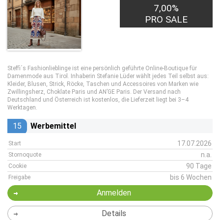
7,00%
PRO SALE
Steffi´s Fashionlieblinge ist eine persönlich geführte Online-Boutique für
Damenmode aus Tirol. Inhaberin Stefanie Lüder wählt jedes Teil selbst aus:
Kleider, Blusen, Strick, Röcke, Taschen und Accessoires von Marken wie
Zwillingsherz, Choklate Paris und AN’GE Paris. Der Versand nach
Deutschland und Österreich ist kostenlos, die Lieferzeit liegt bei 3–4
Werktagen.
15
Werbemittel
17.07.2026
Start
n.a.
Stornoquote
90 Tage
Cookie
bis 6 Wochen
Freigabe
Anmelden
Details