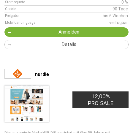
0 %
Stornoquote
90 Tage
Cookie
bis 6 Wochen
Freigabe
verfügbar
Mobil-Landingpage
Anmelden
Details
nurdie
12,00%
PRO SALE
Die renommierte Marke NUR DIE begeistert seit über 50 Jahren mit