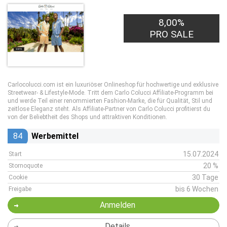
8,00%
PRO SALE
Carlocolucci.com ist ein luxuriöser Onlineshop für hochwertige und exklusive
Streetwear- & Lifestyle-Mode. Tritt dem Carlo Colucci Affiliate-Programm bei
und werde Teil einer renommierten Fashion-Marke, die für Qualität, Stil und
zeitlose Eleganz steht. Als Affiliate-Partner von Carlo Colucci profitierst du
von der Beliebtheit des Shops und attraktiven Konditionen.
84
Werbemittel
15.07.2024
Start
20 %
Stornoquote
30 Tage
Cookie
bis 6 Wochen
Freigabe
Anmelden
Details