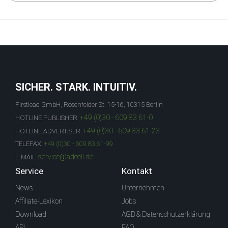
SICHER. STARK. INTUITIV.
Firstlead GmbH, Rosenfelder St. 15-16, 10315 Berlin
+49 (0)30 - 609 83 61-0
HOTLINE PUBLISHER:
+49 (0)30 - 609 83 61-23
HOTLINE ADVERTISER:
TELEFAX:
+49 (0)30 - 609 83 61-99
service@adcell.de
E-MAIL:
Service
Kontakt
News
Unternehmen
Affiliate-Lexikon
Jobs
Download
AGB & Datenschutzerklärung
API
FAQ