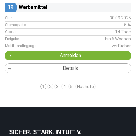
19
Werbemittel
30.09.2025
Start
5 %
Stornoquote
14 Tage
Cookie
bis 6 Wochen
Freigabe
verfügbar
Mobil-Landingpage
Anmelden
Details
1
2
3
4
5
Nächste
SICHER. STARK. INTUITIV.