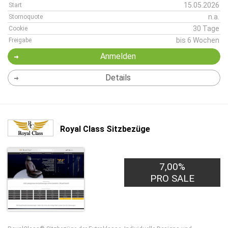
15.05.2026
Start
n.a.
Stornoquote
30 Tage
Cookie
bis 6 Wochen
Freigabe
Anmelden
Details
Royal Class Sitzbezüge
7,00%
PRO SALE