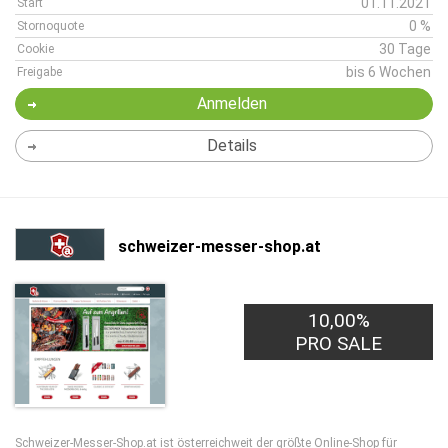
01.11.2021
Start
0 %
Stornoquote
30 Tage
Cookie
bis 6 Wochen
Freigabe
Anmelden
Details
schweizer-messer-shop.at
10,00%
PRO SALE
Schweizer-Messer-Shop.at ist österreichweit der größte Online-Shop für