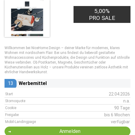
5,00%
PRO SALE
Willkommen bei NiceHome.Design – deiner Marke für modernes, klares
Wohnen mit nordischem Flair. Bei uns findest du liebevoll gestaltete
Wohnaccessoires und Küchenprodukte, die Design und Funktion auf stilvolle
Weise verbinden. Ob Postkarten, Magnete, Geschirrtücher oder
Küchenutensilien aus Holz – unsere Produkte vereinen zeitlose Ästhetik mit
ehrlicher Handwerkskunst.
13
Werbemittel
22.04.2026
Start
n.a.
Stornoquote
90 Tage
Cookie
bis 6 Wochen
Freigabe
verfügbar
Mobil-Landingpage
Anmelden