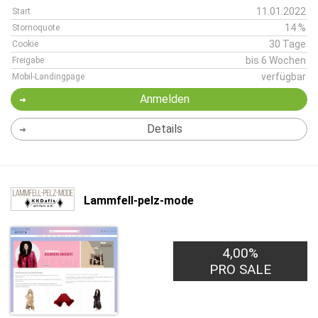
11.01.2022
Start
14 %
Stornoquote
30 Tage
Cookie
bis 6 Wochen
Freigabe
verfügbar
Mobil-Landingpage
Anmelden
Details
Lammfell-pelz-mode
4,00%
PRO SALE