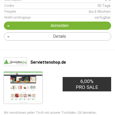
30 Tage
Cookie
bis 6 Wochen
Freigabe
verfügbar
Mobil-Landingpage
Anmelden
Details
Serviettenshop.de
6,00%
PRO SALE
Wir verschönern jeden Tisch mit unserer Tischdeko. Ob Servietten,