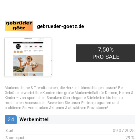
gebrueder-goetz.de
7,50%
PRO SALE
Markenschuhe & Trendtaschen, die Herzen höherschlagen lassen! Bei
Gebrüder erwartet Ihre Kunden eine große Markenvielfalt für Damen, Herren &
Kinder – von sportlichen Sneakern über elegante Stiefeletten bis hin zu
modischen Accessoires. Bewerben Sie unser Partnerprogramm und
profitieren Sie von starken Aktionen & attraktiven Provisionen!
34
Werbemittel
09.07.2025
Start
29 %
Stornoquote