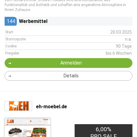
zum Schlafzimmer. Unsere Produkte sind eine Kombination aus
Funktionalität und Ästhetik und schaffen eine angenehme Atmosphäre in
Ihrem Zuhause.
144
Werbemittel
20.03.2025
Start
n.a.
Stornoquote
90 Tage
Cookie
bis 6 Wochen
Freigabe
Anmelden
Details
eh-moebel.de
6,00%
PRO SALE