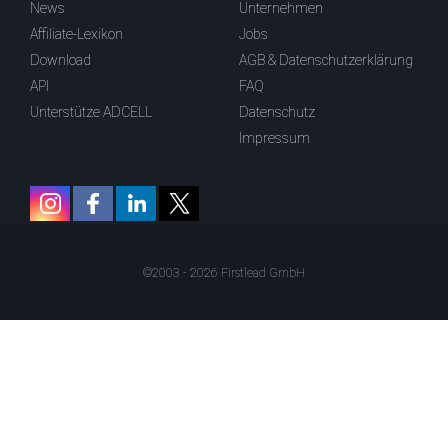
News
Unternehmen
Affiliate-Lexikon
Jobs
Download
AGB & Datenschutzerklärung
API
FAQ
Unterstütze ADCELL
Datenschutz
Impressum
©2003 - 2026 Firstlead GmbH