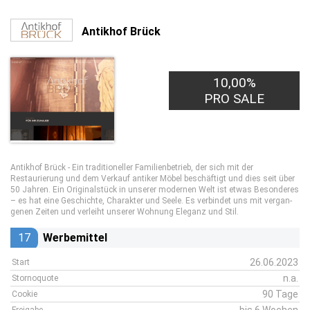
Antikhof Brück
10,00%
PRO SALE
Antikhof Brück - Ein traditioneller Familienbetrieb, der sich mit der
Restaurierung und dem Verkauf antiker Möbel beschäftigt und dies seit über
50 Jahren. Ein Ori­gi­nal­stück in unserer mo­der­nen Welt ist etwas Be­son­de­res
– es hat eine Ge­schich­te, Cha­rak­ter und Seele. Es ver­bin­det uns mit ver­gan­
ge­nen Zeiten und ver­leiht unserer Wohnung Eleganz und Stil.
17
Werbemittel
26.06.2023
Start
n.a.
Stornoquote
90 Tage
Cookie