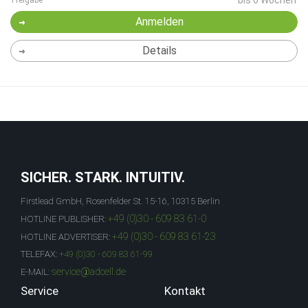
bis 6 Wochen
Freigabe
Anmelden
Details
SICHER. STARK. INTUITIV.
Firstlead GmbH, Rosenfelder St. 15-16, 10315 Berlin
+49 (0)30 - 609 83 61-0
HOTLINE PUBLISHER:
+49 (0)30 - 609 83 61-23
HOTLINE ADVERTISER:
TELEFAX:
+49 (0)30 - 609 83 61-99
service@adcell.de
E-MAIL:
Service
Kontakt