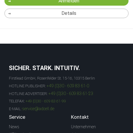
Anmelden
Details
SICHER. STARK. INTUITIV.
Firstlead GmbH, Rosenfelder St. 15-16, 10315 Berlin
+49 (0)30 - 609 83 61-0
HOTLINE PUBLISHER:
+49 (0)30 - 609 83 61-23
HOTLINE ADVERTISER:
TELEFAX:
+49 (0)30 - 609 83 61-99
service@adcell.de
E-MAIL:
Service
Kontakt
News
Unternehmen