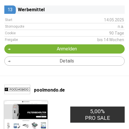
13
Werbemittel
14.05.2025
Start
n.a.
Stornoquote
90 Tage
Cookie
bis 14 Wochen
Freigabe
Anmelden
Details
poolmondo.de
5,00%
PRO SALE