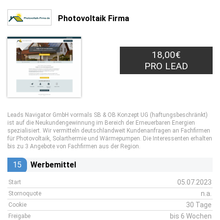
Photovoltaik Firma
18,00€
PRO LEAD
Leads Navigator GmbH vormals SB & OB Konzept UG (haftungsbeschränkt)
ist auf die Neukundengewinnung im Bereich der Erneuerbaren Energien
spezialisiert. Wir vermitteln deutschlandweit Kundenanfragen an Fachfirmen
für Photovoltaik, Solarthermie und Wärmepumpen. Die Interessenten erhalten
bis zu 3 Angebote von Fachfirmen aus der Region.
15
Werbemittel
05.07.2023
Start
n.a.
Stornoquote
30 Tage
Cookie
bis 6 Wochen
Freigabe