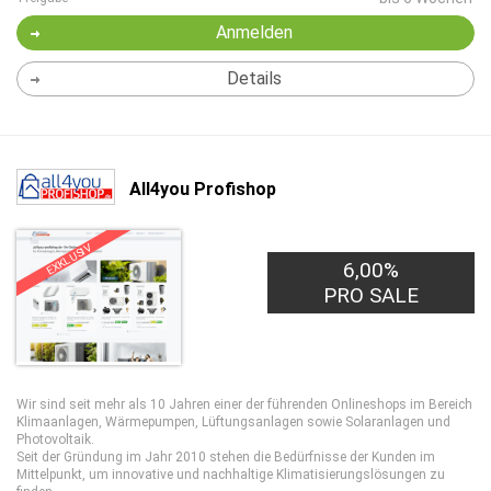
Anmelden
Details
All4you Profishop
EXKLUSIV
35,00€
6,00%
PRO LEAD
PRO SALE
Wir sind seit mehr als 10 Jahren einer der führenden Onlineshops im Bereich
Klimaanlagen, Wärmepumpen, Lüftungsanlagen sowie Solaranlagen und
Photovoltaik.
Seit der Gründung im Jahr 2010 stehen die Bedürfnisse der Kunden im
Mittelpunkt, um innovative und nachhaltige Klimatisierungslösungen zu