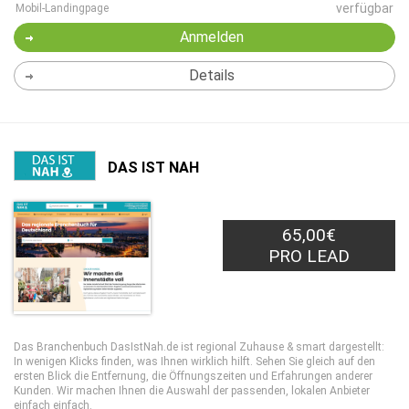
verfügbar
Mobil-Landingpage
Anmelden
Details
DAS IST NAH
65,00€
PRO LEAD
Das Branchenbuch DasIstNah.de ist regional Zuhause & smart dargestellt:
In wenigen Klicks finden, was Ihnen wirklich hilft. Sehen Sie gleich auf den
ersten Blick die Entfernung, die Öffnungszeiten und Erfahrungen anderer
Kunden. Wir machen Ihnen die Auswahl der passenden, lokalen Anbieter
einfach einfach.