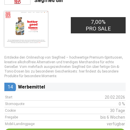
Siegfried Gin
7,00%
PRO SALE
Entdecke den Onlineshop von Siegfried – hochwertige Premium-Spirituosen,
kreative alkoholfreie Alternativen und trendiges Merchandise für echte
Genießer. Vom mehrfach ausgezeichneten Siegfried Gin über fertige Gin-&-
Tonic-Dosen bis zu besonderen Geschenksets: hier findest du besondere
Produkte für besondere Momente.
14
Werbemittel
20.02.2026
Start
0 %
Stornoquote
30 Tage
Cookie
bis 6 Wochen
Freigabe
verfügbar
Mobil-Landingpage