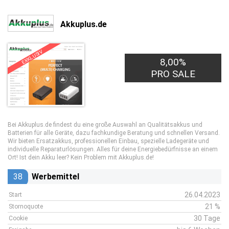
Akkuplus.de
EXKLUSIV
8,00%
PRO SALE
Bei Akkuplus.de findest du eine große Auswahl an Qualitätsakkus und
Batterien für alle Geräte, dazu fachkundige Beratung und schnellen Versand.
Wir bieten Ersatzakkus, professionellen Einbau, spezielle Ladegeräte und
individuelle Reparaturlösungen. Alles für deine Energiebedürfnisse an einem
Ort! Ist dein Akku leer? Kein Problem mit Akkuplus.de!
38
Werbemittel
26.04.2023
Start
21 %
Stornoquote
30 Tage
Cookie