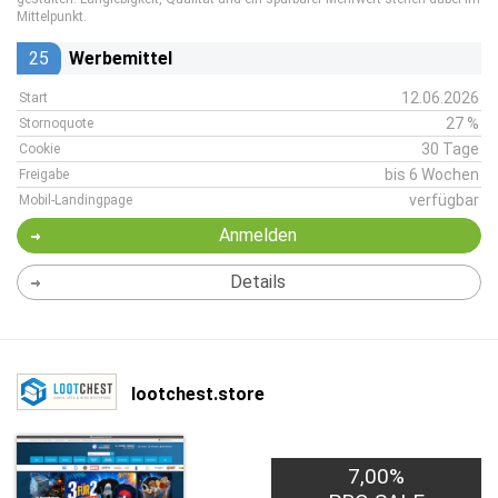
Mittelpunkt.
25
Werbemittel
12.06.2026
Start
27 %
Stornoquote
30 Tage
Cookie
bis 6 Wochen
Freigabe
verfügbar
Mobil-Landingpage
Anmelden
Details
lootchest.store
7,00%