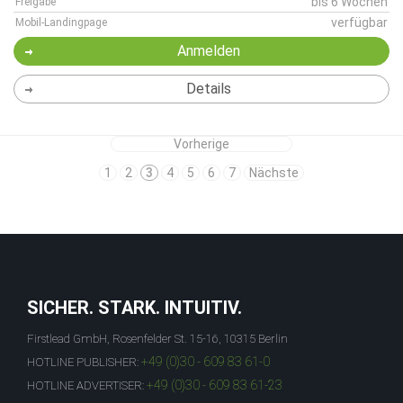
bis 6 Wochen
Freigabe
verfügbar
Mobil-Landingpage
Anmelden
Details
Vorherige
1
2
3
4
5
6
7
Nächste
SICHER. STARK. INTUITIV.
Firstlead GmbH, Rosenfelder St. 15-16, 10315 Berlin
+49 (0)30 - 609 83 61-0
HOTLINE PUBLISHER:
+49 (0)30 - 609 83 61-23
HOTLINE ADVERTISER: