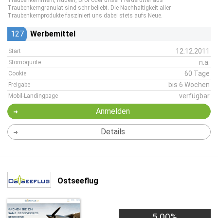
Traubenkernmehl, Nudeln, Brot oder unser Pferdefutter aus
Traubenkerngranulat sind sehr beliebt. Die Nachhaltigkeit aller
Traubenkernprodukte fasziniert uns dabei stets aufs Neue.
127
Werbemittel
12.12.2011
Start
n.a.
Stornoquote
60 Tage
Cookie
bis 6 Wochen
Freigabe
verfügbar
Mobil-Landingpage
Anmelden
Details
Ostseeflug
5,00%