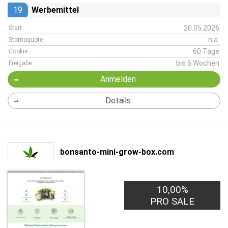
19
Werbemittel
20.05.2026
Start
n.a.
Stornoquote
60 Tage
Cookie
bis 6 Wochen
Freigabe
Anmelden
Details
bonsanto-mini-grow-box.com
10,00%
PRO SALE