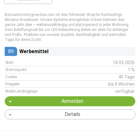
Bonsanto-mini-grow-box.com ist dein führender Shop für hochwertige
Miniatur-Growboxen. Unsere Systeme ermöglichen Indoor-Gärtnern das
ganze Jahr über – wetterunabhängig und platzsparend in jeder Wohnung.
Vom Belüftungsset bis zur LED-Beleuchtung bieten wir alles für Anfänger
und Profis. Profitiere von unserer Qualität, Nachhaltigkeit und wertvollen
Tipps für deine Zucht.
89
Werbemittel
18.03.2026
Start
1 %
Stornoquote
45 Tage
Cookie
bis 6 Wochen
Freigabe
verfügbar
Mobil-Landingpage
Anmelden
Details