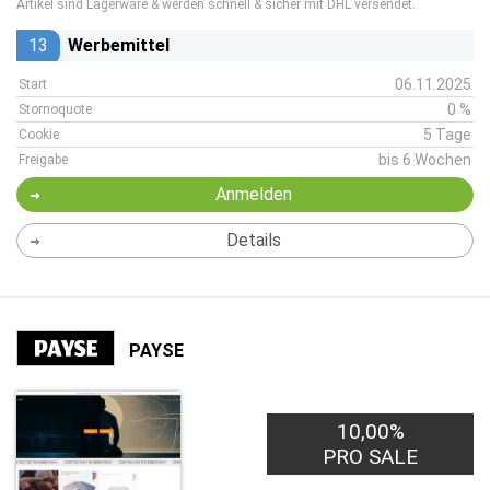
Artikel sind Lagerware & werden schnell & sicher mit DHL versendet.
13
Werbemittel
06.11.2025
Start
0 %
Stornoquote
5 Tage
Cookie
bis 6 Wochen
Freigabe
Anmelden
Details
PAYSE
10,00%
PRO SALE