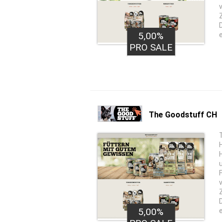
5,00%
PRO SALE
The Goodstuff CH
5,00%