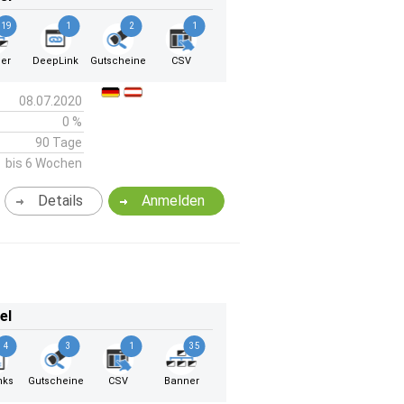
19
1
2
1
er
DeepLink
Gutscheine
CSV
08.07.2020
0 %
90 Tage
bis 6 Wochen
Details
Anmelden
el
4
3
1
35
nks
Gutscheine
CSV
Banner