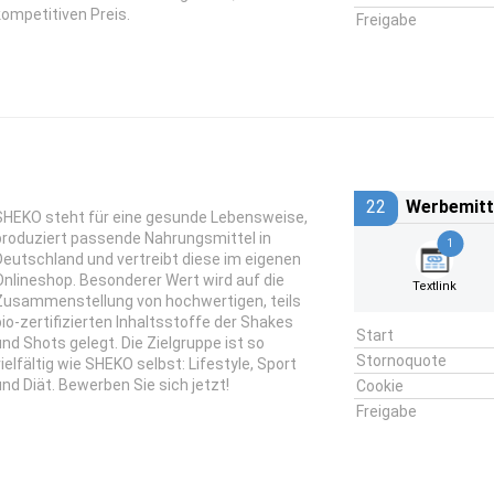
kompetitiven Preis.
Freigabe
22
Werbemitt
SHEKO steht für eine gesunde Lebensweise,
produziert passende Nahrungsmittel in
1
Deutschland und vertreibt diese im eigenen
Onlineshop. Besonderer Wert wird auf die
Textlink
Zusammenstellung von hochwertigen, teils
bio-zertifizierten Inhaltsstoffe der Shakes
Start
und Shots gelegt. Die Zielgruppe ist so
Stornoquote
vielfältig wie SHEKO selbst: Lifestyle, Sport
und Diät. Bewerben Sie sich jetzt!
Cookie
Freigabe