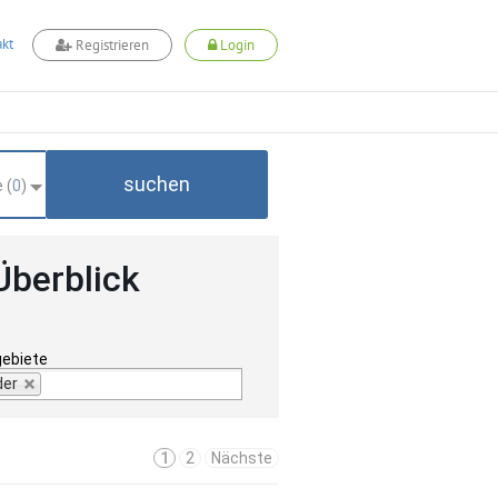
kt
Registrieren
Login
suchen
 (
0
)
Überblick
gebiete
der
1
2
Nächste