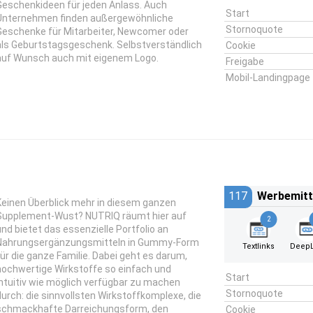
Geschenkideen für jeden Anlass. Auch
Start
Unternehmen finden außergewöhnliche
Stornoquote
Geschenke für Mitarbeiter, Newcomer oder
als Geburtstagsgeschenk. Selbstverständlich
Cookie
auf Wunsch auch mit eigenem Logo.
Freigabe
Mobil-Landingpage
117
Werbemitt
Keinen Überblick mehr in diesem ganzen
Supplement-Wust? NUTRIQ räumt hier auf
2
und bietet das essenzielle Portfolio an
Nahrungsergänzungsmitteln in Gummy-Form
Textlinks
DeepL
für die ganze Familie. Dabei geht es darum,
hochwertige Wirkstoffe so einfach und
Start
intuitiv wie möglich verfügbar zu machen
Stornoquote
durch: die sinnvollsten Wirkstoffkomplexe, die
schmackhafte Darreichungsform, den
Cookie