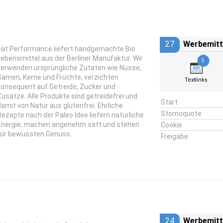
27
Werbemitt
eat Performance liefert handgemachte Bio
Lebensmittel aus der Berliner Manufaktur. Wir
3
verwenden ursprüngliche Zutaten wie Nüsse,
Samen, Kerne und Früchte, verzichten
Textlinks
konsequent auf Getreide, Zucker und
Zusätze. Alle Produkte sind getreidefrei und
Start
damit von Natur aus glutenfrei. Ehrliche
Stornoquote
Rezepte nach der Paleo Idee liefern natürliche
Energie, machen angenehm satt und stehen
Cookie
für bewussten Genuss.
Freigabe
24
Werbemitt