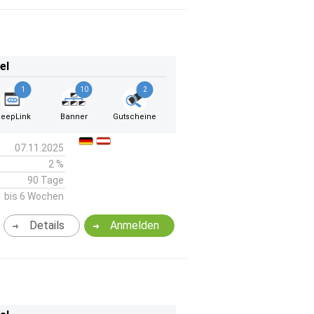
el
1
10
2
eepLink
Banner
Gutscheine
07.11.2025
2 %
90 Tage
bis 6 Wochen
Details
Anmelden