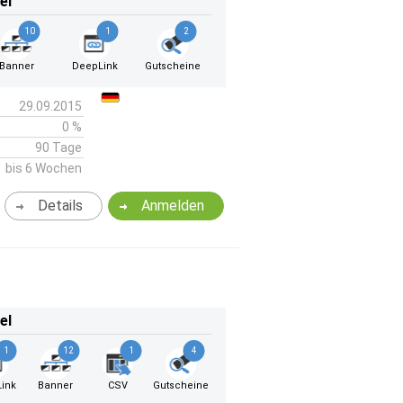
el
10
1
2
Banner
DeepLink
Gutscheine
29.09.2015
0 %
90 Tage
bis 6 Wochen
Details
Anmelden
el
1
12
1
4
ink
Banner
CSV
Gutscheine