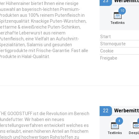
23
Werbemitt
Der Höhenrainer bietet Ihnen eine riesige
Auswahl an bayerisch-leichten Premium-
10
Produkten aus 100% reinem Putenfleisch in
Spitzenqualität: Knackige Puten-Würstchen,
Textlinks
fettarme & eiweißreiche Puten-Schinken,
herzhafte Leberwurst aus reinem
Start
Putenfleisch, eine Vielfalt an Aufschnitt-
Stornoquote
Spezialitäten, Salamis und gesunden
Fertigprodukte mit Frische-Garantie. Fast alle
Cookie
Produkte in Halal-Qualität.
Freigabe
22
Werbemitt
THE GOODSTUFF ist die Revolution im Bereich
Hundefutter. Wir haben ein neues
4
Herstellungsverfahren entwickelt welches es
uns erlaubt, einen höheren Anteil an frischem
Textlinks
DeepL
Fleisch und hochwertigen Rohstoffen zu