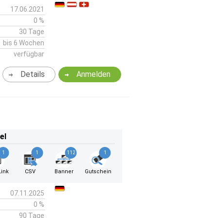
17.06.2021
0 %
30 Tage
bis 6 Wochen
verfügbar
Details
Anmelden
el
1
1
112
1
ink
CSV
Banner
Gutschein
07.11.2025
0 %
90 Tage