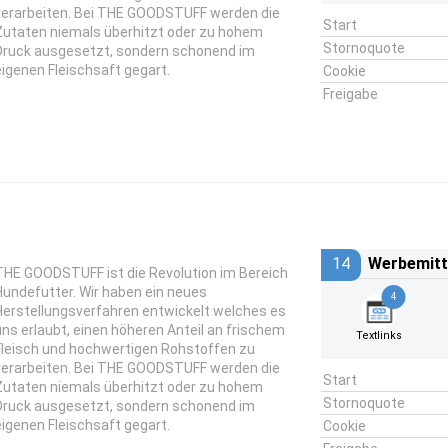
verarbeiten. Bei THE GOODSTUFF werden die
Start
Zutaten niemals überhitzt oder zu hohem
Stornoquote
Druck ausgesetzt, sondern schonend im
eigenen Fleischsaft gegart.
Cookie
Freigabe
14
Werbemitt
THE GOODSTUFF ist die Revolution im Bereich
Hundefutter. Wir haben ein neues
4
Herstellungsverfahren entwickelt welches es
uns erlaubt, einen höheren Anteil an frischem
Textlinks
Fleisch und hochwertigen Rohstoffen zu
verarbeiten. Bei THE GOODSTUFF werden die
Start
Zutaten niemals überhitzt oder zu hohem
Stornoquote
Druck ausgesetzt, sondern schonend im
eigenen Fleischsaft gegart.
Cookie