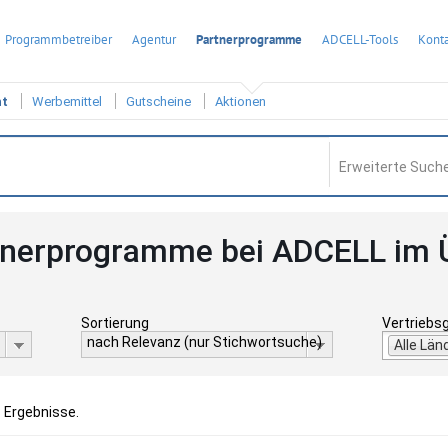
Programmbetreiber
Agentur
Partnerprogramme
ADCELL-Tools
Konta
ht
Werbemittel
Gutscheine
Aktionen
Erweiterte Suche
tnerprogramme bei ADCELL im 
Sortierung
Vertriebs
nach Relevanz (nur Stichwortsuche)
Alle Län
8 Ergebnisse.