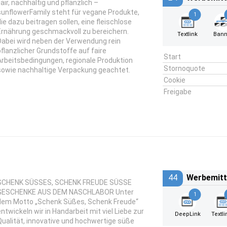
Fair, nachhaltig und pflanzlich –
sunflowerFamily steht für vegane Produkte,
1
die dazu beitragen sollen, eine fleischlose
Ernährung geschmackvoll zu bereichern.
Textlink
Bann
Dabei wird neben der Verwendung rein
pflanzlicher Grundstoffe auf faire
Start
Arbeitsbedingungen, regionale Produktion
Stornoquote
sowie nachhaltige Verpackung geachtet.
Cookie
Freigabe
44
Werbemitt
SCHENK SÜSSES, SCHENK FREUDE SÜSSE
GESCHENKE AUS DEM NASCHLABOR Unter
1
dem Motto „Schenk Süßes, Schenk Freude“
entwickeln wir in Handarbeit mit viel Liebe zur
DeepLink
Textli
Qualität, innovative und hochwertige süße