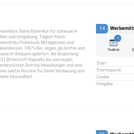
14
Werbemitt
Basenbox: Deine Basenkur für zuhause in
Wien und Umgebung. Täglich frisch
1
gekochtes Frühstück, Mittagessen und
Abendessen. 100 % Bio, vegan, glutenfrei und
Textlink
D
basisch. Bequem geliefert. Als Begleitung:
B21 Bitterstoff Kapseln, bio und vegan,
Start
unterstützen Dich bei Heisshunger und sind
Stornoquote
eine sanfte Routine für Deine Verdauung und
Deine Gesundheit.
Cookie
Freigabe