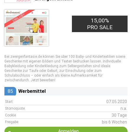
EXKLUSIV
15,00%
PRO SALE
Bei zwergenfantasie.de können Sie über 100 Baby- und Kindertextilien sowie
Geschenke mit eigenen Bildern und Texten bedrucken lassen. Individuelle
Babykleidung oder Kinderkleidung zum Selbergestalten sind ideale
Geschenke zur Taufe oder Geburt, zur Einschulung oder zum
Schulabschluss – oder einfach als kleine Aufmerksamkeit für
zwischendurch. Jetzt bewerben!
85
Werbemittel
07.05.2020
Start
n.a.
Stornoquote
30 Tage
Cookie
bis 6 Wochen
Freigabe
Anmelden