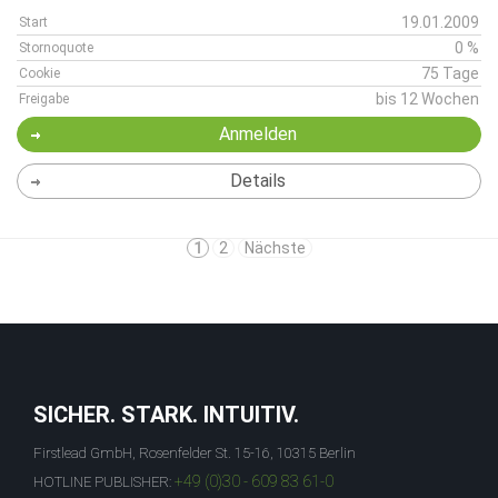
19.01.2009
Start
0 %
Stornoquote
75 Tage
Cookie
bis 12 Wochen
Freigabe
Anmelden
Details
1
2
Nächste
SICHER. STARK. INTUITIV.
Firstlead GmbH, Rosenfelder St. 15-16, 10315 Berlin
+49 (0)30 - 609 83 61-0
HOTLINE PUBLISHER: