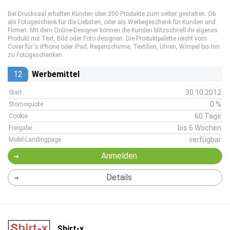
Bei Drucksaal erhalten Kunden über 200 Produkte zum selber gestalten. Ob
als Fotogeschenk für die Liebsten, oder als Werbegeschenk für Kunden und
Firmen. Mit dem Online-Designer können die Kunden blitzschnell ihr eigenes
Produkt mit Text, Bild oder Foto designen. Die Produktpalette reicht vom
Cover für´s iPhone oder iPad, Regenschirme, Textilien, Uhren, Wimpel bis hin
zu Fotogeschenken.
12
Werbemittel
30.10.2012
Start
0 %
Stornoquote
60 Tage
Cookie
bis 6 Wochen
Freigabe
verfügbar
Mobil-Landingpage
Anmelden
Details
Shirt-x