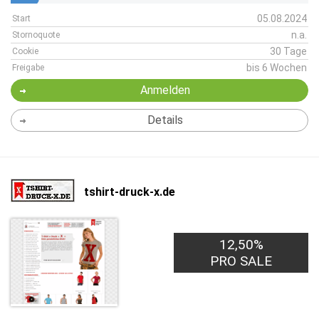
05.08.2024
Start
n.a.
Stornoquote
30 Tage
Cookie
bis 6 Wochen
Freigabe
Anmelden
Details
tshirt-druck-x.de
12,50%
PRO SALE