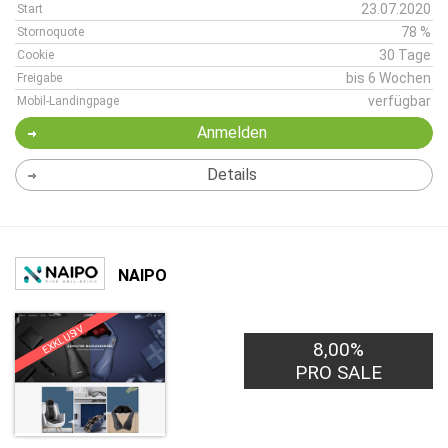
23.07.2020
Start
78 %
Stornoquote
30 Tage
Cookie
bis 6 Wochen
Freigabe
verfügbar
Mobil-Landingpage
Anmelden
Details
NAIPO
EXKLUSIV
8,00%
PRO SALE