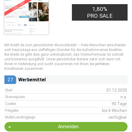
EXKLUSIV
35,00€
1,80%
PRO LEAD
PRO SALE
Mit Kredit.de zum persönlichen Wunschkredit – Viele Menschen entscheiden
sich heutzutage aus vielfältigen Gründen für die Aufnahme eines Kredites.
Bei Kredit.de geht dies ganz unkompliziert, das Online-Formular ist schnell
und kostenlos ausgefüllt. Unser persönlicher Berater setzt sich dann mit
Ihnen in Verbindung und sucht zusammen mit Ihnen die perfekten
Konditionen zusammen.
27
Werbemittel
01.12.2020
Start
n.a.
Stornoquote
90 Tage
Cookie
bis 6 Wochen
Freigabe
verfügbar
Mobil-Landingpage
Anmelden