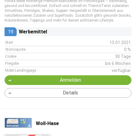
Purora bietet mixfertige Premium-Mahlzeiten im Portionsglas – nachhaltig,
gesund und bio-zertifiziert. Einfach und schnell im ThermóTwist zubereiten:
Smoothies, Porridges, Shakes, Suppen. Hergestellt in Oberösterreich aus
naturbelassenen Zutaten und Superfoods. Zusätzlich gibt’s gesunde Snacks,
Kräuterelixiere, Toppings und mehr für deinen achtsamen Lifestyle.
19
Werbemittel
15.01.2021
Start
0 %
Stornoquote
30 Tage
Cookie
bis 6 Wochen
Freigabe
verfügbar
Mobil-Landingpage
Anmelden
Details
Woll-Hase