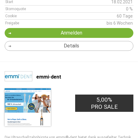
18.02.2021
Start
0 %
Stornoquote
60 Tage
Cookie
bis 6 Wochen
Freigabe
Anmelden
Details
emmi-dent
5,00%
PRO SALE
Die Ultraschallzahnbürste von emmi®-dent bietet dank ausgefeilter Technik