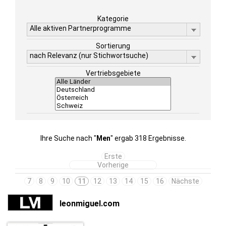
Kategorie
Alle aktiven Partnerprogramme
Sortierung
nach Relevanz (nur Stichwortsuche)
Vertriebsgebiete
Ihre Suche nach "
Men
" ergab 318 Ergebnisse.
Erste
Vorherige
7
8
9
10
11
12
13
14
15
16
Nächste
leonmiguel.com