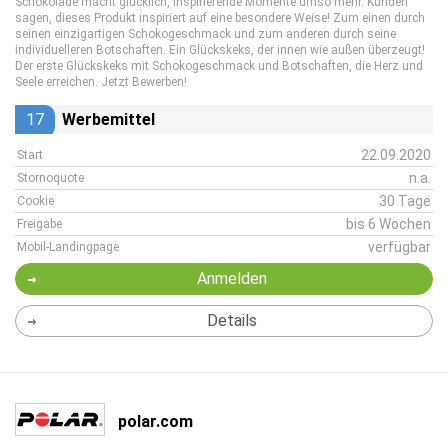
Schokolade macht glücklich, inspirierende Momente umso mehr. Kunden
sagen, dieses Produkt inspiriert auf eine besondere Weise! Zum einen durch
seinen einzigartigen Schokogeschmack und zum anderen durch seine
individuelleren Botschaften. Ein Glückskeks, der innen wie außen überzeugt!
Der erste Glückskeks mit Schokogeschmack und Botschaften, die Herz und
Seele erreichen. Jetzt Bewerben!
17
Werbemittel
22.09.2020
Start
n.a.
Stornoquote
30 Tage
Cookie
bis 6 Wochen
Freigabe
verfügbar
Mobil-Landingpage
Anmelden
Details
polar.com