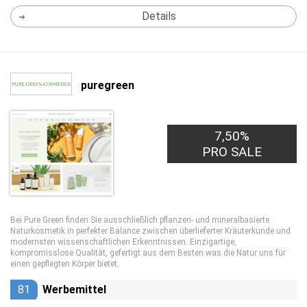
Details
puregreen
7,50%
PRO SALE
Bei Pure Green finden Sie ausschließlich pflanzen- und mineralbasierte
Naturkosmetik in perfekter Balance zwischen überlieferter Kräuterkunde und
modernsten wissenschaftlichen Erkenntnissen. Einzigartige,
kompromisslose Qualität, gefertigt aus dem Besten was die Natur uns für
einen gepflegten Körper bietet.
81
Werbemittel