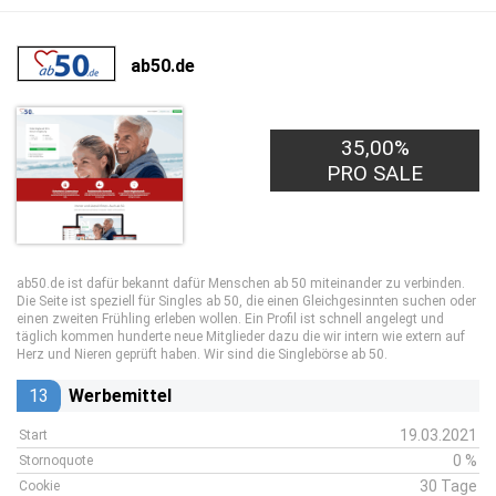
ab50.de
35,00%
0,10€
PRO LEAD
PRO SALE
ab50.de ist dafür bekannt dafür Menschen ab 50 miteinander zu verbinden.
Die Seite ist speziell für Singles ab 50, die einen Gleichgesinnten suchen oder
einen zweiten Frühling erleben wollen. Ein Profil ist schnell angelegt und
täglich kommen hunderte neue Mitglieder dazu die wir intern wie extern auf
Herz und Nieren geprüft haben. Wir sind die Singlebörse ab 50.
13
Werbemittel
19.03.2021
Start
0 %
Stornoquote
30 Tage
Cookie