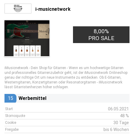
i-musicnetwork
8,00%
PRO SALE
iMusicnetwork - Dein Shop für Gitarren - Wenn es um hochwertige Gitarren
und professionelles Gitarrenzubehör geht, ist der iMusicnetwork Onlineshop
genau der richtige Ort um neue Instrumente zu entdecken. Ob E-Gitarren,
Westerngitarren, Konzertgitarren oder Resonatorgitarren - iMusicnetwork
lässt Gitarristenherzen höher schlagen.
15
Werbemittel
06.05.2021
Start
48 %
Stornoquote
30 Tage
Cookie
bis 6 Wochen
Freigabe