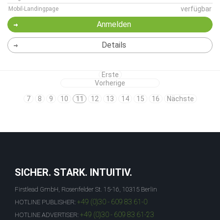
verfügbar
Mobil-Landingpage
Anmelden
Details
Erste
Vorherige
7
8
9
10
11
12
13
14
15
16
Nächste
SICHER. STARK. INTUITIV.
Firstlead GmbH, Rosenfelder St. 15-16, 10315 Berlin
+49 (0)30 - 609 83 61-0
HOTLINE PUBLISHER:
+49 (0)30 - 609 83 61-23
HOTLINE ADVERTISER: