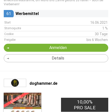
effektivste Maßnahme, um Mund und Zähne gesund zu halten – auch bei
Vierbeinern!
61
Werbemittel
16.06.2021
Start
1 %
Stornoquote
30 Tage
Cookie
bis 6 Wochen
Freigabe
Anmelden
Details
doghammer.de
EXKLUSIV
10,00%
PRO SALE