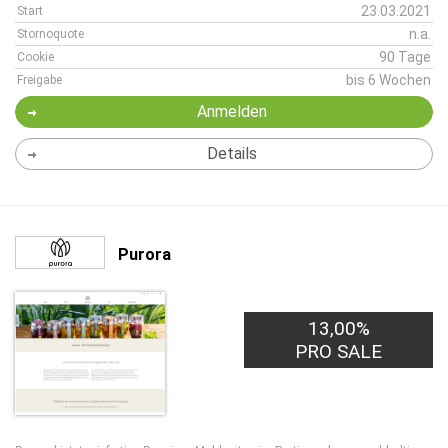
23.03.2021
Start
n.a.
Stornoquote
90 Tage
Cookie
bis 6 Wochen
Freigabe
Anmelden
Details
Purora
13,00%
PRO SALE