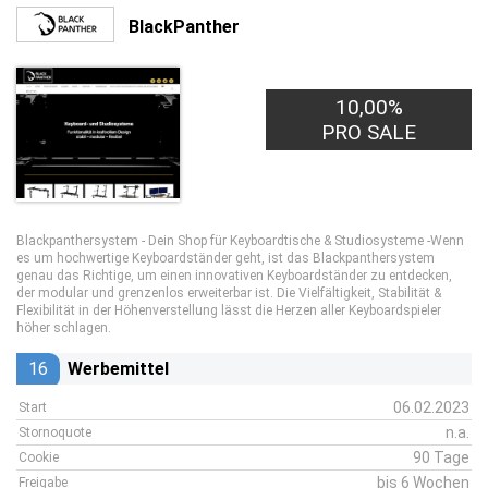
BlackPanther
10,00%
PRO SALE
Blackpanthersystem - Dein Shop für Keyboardtische & Studiosysteme -Wenn
es um hochwertige Keyboardständer geht, ist das Blackpanthersystem
genau das Richtige, um einen innovativen Keyboardständer zu entdecken,
der modular und grenzenlos erweiterbar ist. Die Vielfältigkeit, Stabilität &
Flexibilität in der Höhenverstellung lässt die Herzen aller Keyboardspieler
höher schlagen.
16
Werbemittel
06.02.2023
Start
n.a.
Stornoquote
90 Tage
Cookie
bis 6 Wochen
Freigabe