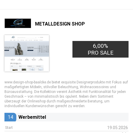
METALLDESIGN SHOP
6,00%
PRO SALE
www.design-shop-baalcke.de bietet exquisite Designerprodukte mit Fokus auf
maßgefertigten Möbeln, stilvoller Beleuchtung, Wohnaccessoires und
Büroausstattung. Die Kollektion vereint Ästhetik mit Funktionalität für jeden
Geschmack – von minimalistisch bis opulent. Neben dem Sortiment
überzeugt der Onlineshop durch maßgeschneiderte Beratung, um
individuellen Kundenwünschen gerecht zu werden.
14
Werbemittel
19.05.2026
Start