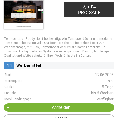
2,50%
PRO SALE
Terassendach-Buddy bietet hochwertige Alu-Terrassendächer und moderne
Lamellendächer für stilvolle Outdoor-Bereiche. Ob freistehend oder zur
Wandmontage, mit Glas, Polycarbonat oder verstellbaren Lamellen: Die
individuell konfigurierbaren Systeme überzeugen durch Design, langlebige
Qualität und Wetterschutz für Ihren Wohlfühlplatz im Garten.
14
Werbemittel
17.06.2026
Start
n.a.
Stornoquote
5 Tage
Cookie
bis 6 Wochen
Freigabe
verfügbar
Mobil-Landingpage
Anmelden