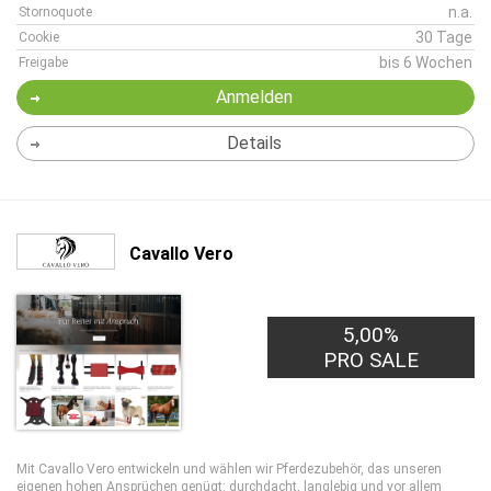
n.a.
Stornoquote
30 Tage
Cookie
bis 6 Wochen
Freigabe
Anmelden
Details
Cavallo Vero
5,00%
PRO SALE
Mit Cavallo Vero entwickeln und wählen wir Pferdezubehör, das unseren
eigenen hohen Ansprüchen genügt: durchdacht, langlebig und vor allem