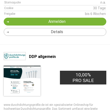
n.a.
Stornoquote
30 Tage
Cookie
bis 6 Wochen
Freigabe
Anmelden
Details
DDP allgemein
10,00%
PRO SALE
www.duschdichtungsprofile.de ist ein spezialisierter Onlineshop für
hochwertige Duschdichtungsprofile. Das Sortiment umfasst eine breite