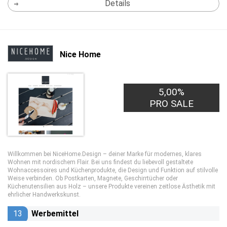
Details
Nice Home
5,00%
PRO SALE
Willkommen bei NiceHome.Design – deiner Marke für modernes, klares
Wohnen mit nordischem Flair. Bei uns findest du liebevoll gestaltete
Wohnaccessoires und Küchenprodukte, die Design und Funktion auf stilvolle
Weise verbinden. Ob Postkarten, Magnete, Geschirrtücher oder
Küchenutensilien aus Holz – unsere Produkte vereinen zeitlose Ästhetik mit
ehrlicher Handwerkskunst.
13
Werbemittel