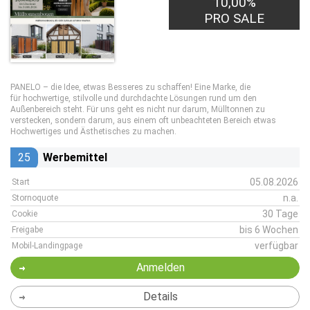
10,00%
PRO SALE
PANELO – die Idee, etwas Besseres zu schaffen! Eine Marke, die
für hochwertige, stilvolle und durchdachte Lösungen rund um den
Außenbereich steht. Für uns geht es nicht nur darum, Mülltonnen zu
verstecken, sondern darum, aus einem oft unbeachteten Bereich etwas
Hochwertiges und Ästhetisches zu machen.
25
Werbemittel
05.08.2026
Start
n.a.
Stornoquote
30 Tage
Cookie
bis 6 Wochen
Freigabe
verfügbar
Mobil-Landingpage
Anmelden
Details