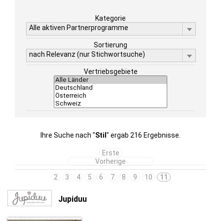
Kategorie
Alle aktiven Partnerprogramme
Sortierung
nach Relevanz (nur Stichwortsuche)
Vertriebsgebiete
Ihre Suche nach "
Stil
" ergab 216 Ergebnisse.
Erste
Vorherige
2
3
4
5
6
7
8
9
10
11
Jupiduu