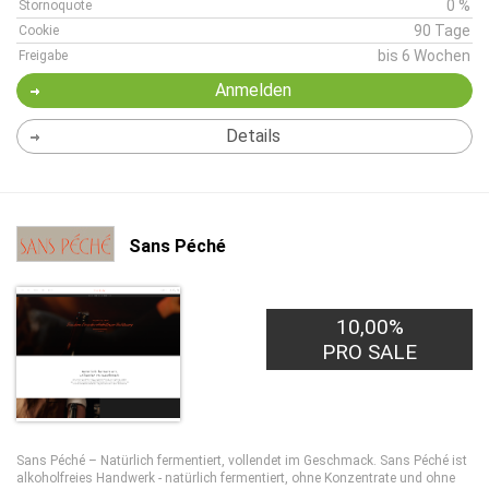
0 %
Stornoquote
90 Tage
Cookie
bis 6 Wochen
Freigabe
Anmelden
Details
Sans Péché
10,00%
PRO SALE
Sans Péché – Natürlich fermentiert, vollendet im Geschmack. Sans Péché ist
alkoholfreies Handwerk - natürlich fermentiert, ohne Konzentrate und ohne