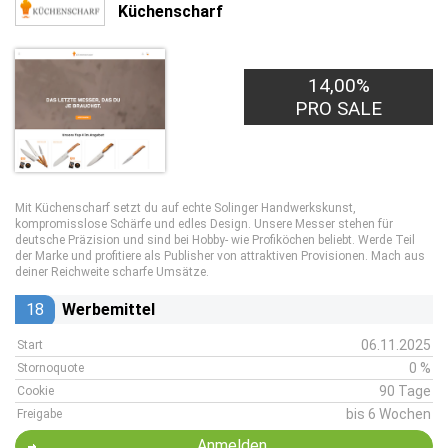
Küchenscharf
14,00%
PRO SALE
Mit Küchenscharf setzt du auf echte Solinger Handwerkskunst,
kompromisslose Schärfe und edles Design. Unsere Messer stehen für
deutsche Präzision und sind bei Hobby- wie Profiköchen beliebt. Werde Teil
der Marke und profitiere als Publisher von attraktiven Provisionen. Mach aus
deiner Reichweite scharfe Umsätze.
18
Werbemittel
06.11.2025
Start
0 %
Stornoquote
90 Tage
Cookie
bis 6 Wochen
Freigabe
Anmelden