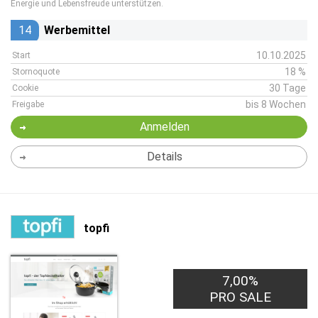
Energie und Lebensfreude unterstützen.
14
Werbemittel
10.10.2025
Start
18 %
Stornoquote
30 Tage
Cookie
bis 8 Wochen
Freigabe
Anmelden
Details
topfi
7,00%
PRO SALE