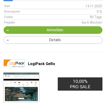
14.11.2025
Start
0 %
Stornoquote
90 Tage
Cookie
bis 6 Wochen
Freigabe
Anmelden
Details
LogiPack GeRo
10,00%
PRO SALE