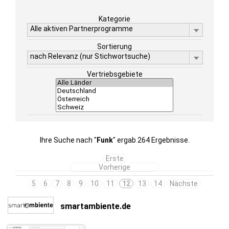
Kategorie
Alle aktiven Partnerprogramme
Sortierung
nach Relevanz (nur Stichwortsuche)
Vertriebsgebiete
Ihre Suche nach "
Funk
" ergab 264 Ergebnisse.
Erste
Vorherige
5
6
7
8
9
10
11
12
13
14
Nächste
smartambiente.de