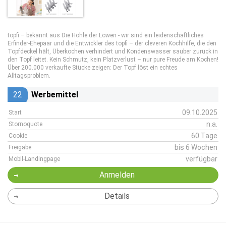
topfi – bekannt aus Die Höhle der Löwen - wir sind ein leidenschaftliches
Erfinder-Ehepaar und die Entwickler des topfi – der cleveren Kochhilfe, die den
Topfdeckel hält, Überkochen verhindert und Kondenswasser sauber zurück in
den Topf leitet. Kein Schmutz, kein Platzverlust – nur pure Freude am Kochen!
Über 200.000 verkaufte Stücke zeigen: Der Topf löst ein echtes
Alltagsproblem.
22
Werbemittel
09.10.2025
Start
n.a.
Stornoquote
60 Tage
Cookie
bis 6 Wochen
Freigabe
verfügbar
Mobil-Landingpage
Anmelden
Details