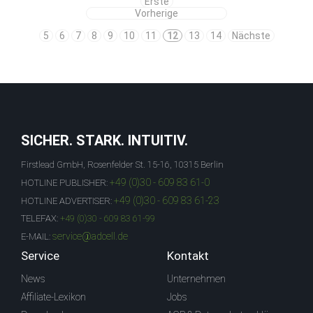
Erste
Vorherige
5
6
7
8
9
10
11
12
13
14
Nächste
SICHER. STARK. INTUITIV.
Firstlead GmbH, Rosenfelder St. 15-16, 10315 Berlin
+49 (0)30 - 609 83 61-0
HOTLINE PUBLISHER:
+49 (0)30 - 609 83 61-23
HOTLINE ADVERTISER:
TELEFAX:
+49 (0)30 - 609 83 61-99
service@adcell.de
E-MAIL:
Service
Kontakt
News
Unternehmen
Affiliate-Lexikon
Jobs