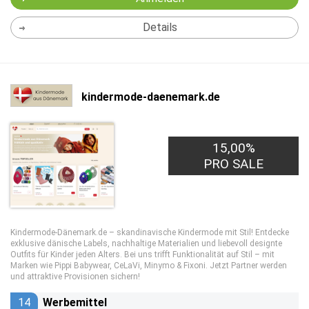
Details
kindermode-daenemark.de
15,00%
PRO SALE
Kindermode-Dänemark.de – skandinavische Kindermode mit Stil! Entdecke
exklusive dänische Labels, nachhaltige Materialien und liebevoll designte
Outfits für Kinder jeden Alters. Bei uns trifft Funktionalität auf Stil – mit
Marken wie Pippi Babywear, CeLaVi, Minymo & Fixoni. Jetzt Partner werden
und attraktive Provisionen sichern!
14
Werbemittel