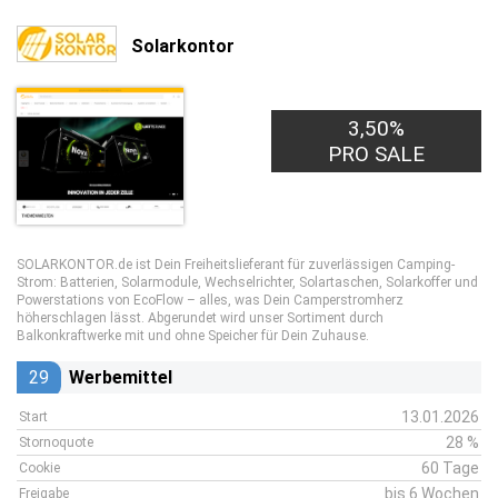
Solarkontor
3,50%
PRO SALE
SOLARKONTOR.de ist Dein Freiheitslieferant für zuverlässigen Camping-
Strom: Batterien, Solarmodule, Wechselrichter, Solartaschen, Solarkoffer und
Powerstations von EcoFlow – alles, was Dein Camperstromherz
höherschlagen lässt. Abgerundet wird unser Sortiment durch
Balkonkraftwerke mit und ohne Speicher für Dein Zuhause.
29
Werbemittel
13.01.2026
Start
28 %
Stornoquote
60 Tage
Cookie
bis 6 Wochen
Freigabe