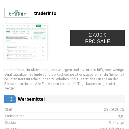
traderinfo
27,00%
PRO SALE
traderinfo ist ein Aktienportal, das Anlegern und Investoren hilft, hochwertige
Qualitätsaktien zu finden und so Recherchezeit einzusparen, mehr Sicherheit
bei ihren Kaufentscheidungen zu erhalten und zusätzliche Erträge an der
Börse zu erreichen. Alle Funktionen können 14 Tage kostenfrei getestet
werden.
13
Werbemittel
29.09.2025
Start
n.a.
Stornoquote
90 Tage
Cookie