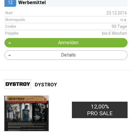
12
Werbemittel
23.12.2016
Start
n.a.
Stornoquote
90 Tage
Cookie
bis 6 Wochen
Freigabe
Anmelden
Details
DYSTROY
12,00%
PRO SALE