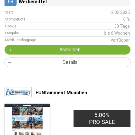
68
Werbemittel
12.02.2025
Start
0 %
Stornoquote
30 Tage
Cookie
bis 6 Wochen
Freigabe
verfügbar
Mobil-Landingpage
Anmelden
Details
FUNtainment München
5,00%
PRO SALE