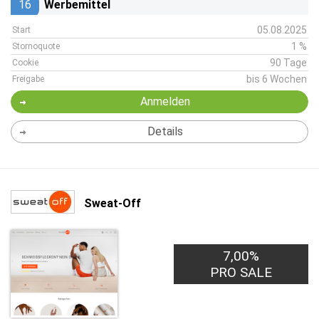
16
Werbemittel
05.08.2025
Start
1 %
Stornoquote
90 Tage
Cookie
bis 6 Wochen
Freigabe
Anmelden
Details
Sweat-Off
7,00%
PRO SALE