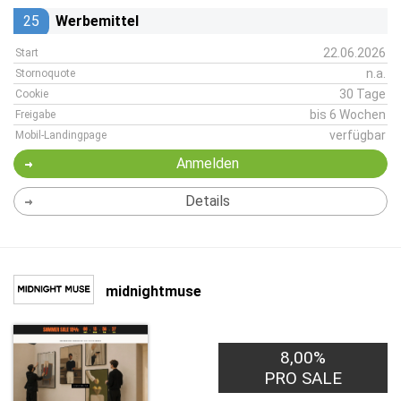
25
Werbemittel
22.06.2026
Start
n.a.
Stornoquote
30 Tage
Cookie
bis 6 Wochen
Freigabe
verfügbar
Mobil-Landingpage
Anmelden
Details
midnightmuse
8,00%
PRO SALE