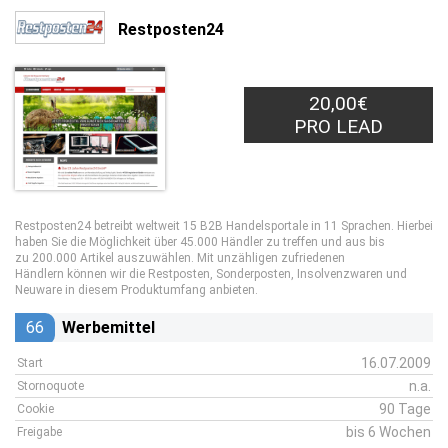
Restposten24
20,00€
PRO LEAD
Restposten24 betreibt weltweit 15 B2B Handelsportale in 11 Sprachen. Hierbei
haben Sie die Möglichkeit über 45.000 Händler zu treffen und aus bis
zu 200.000 Artikel auszuwählen. Mit unzähligen zufriedenen
Händlern können wir die Restposten, Sonderposten, Insolvenzwaren und
Neuware in diesem Produktumfang anbieten.
66
Werbemittel
16.07.2009
Start
n.a.
Stornoquote
90 Tage
Cookie
bis 6 Wochen
Freigabe