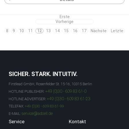
Erste
Vorherige
8
9
10
11
12
13
14
15
16
17
Nächste
Letzte
SICHER. STARK. INTUITIV.
Firstlead GmbH, Rosenfelder St. 15-16, 10315 Berlin
+49 (0)30 - 609 83 61-0
HOTLINE PUBLISHER:
+49 (0)30 - 609 83 61-23
HOTLINE ADVERTISER:
TELEFAX:
+49 (0)30 - 609 83 61-99
service@adcell.de
E-MAIL:
Service
Kontakt