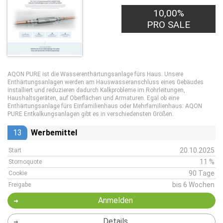
100,00€
10,00%
PRO LEAD
PRO SALE
AQON PURE ist die Wasserenthärtungsanlage fürs Haus. Unsere
Enthärtungsanlagen werden am Hauswasseranschluss eines Gebäudes
installiert und reduzieren dadurch Kalkprobleme im Rohrleitungen,
Haushaltsgeräten, auf Oberflächen und Armaturen. Egal ob eine
Enthärtungsanlage fürs Einfamilienhaus oder Mehrfamilienhaus: AQON
PURE Entkalkungsanlagen gibt es in verschiedensten Größen.
13
Werbemittel
20.10.2025
Start
11 %
Stornoquote
90 Tage
Cookie
bis 6 Wochen
Freigabe
Anmelden
Details