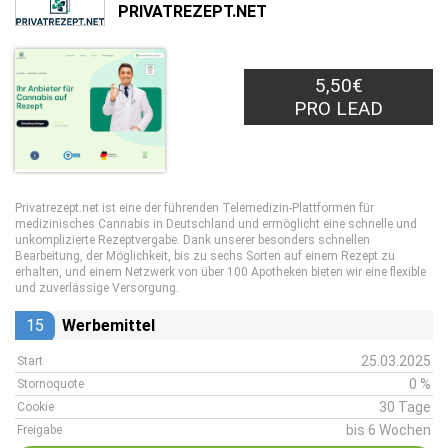
PRIVATREZEPT.NET
5,50€
PRO LEAD
Privatrezept.net ist eine der führenden Telemedizin-Plattformen für
medizinisches Cannabis in Deutschland und ermöglicht eine schnelle und
unkomplizierte Rezeptvergabe. Dank unserer besonders schnellen
Bearbeitung, der Möglichkeit, bis zu sechs Sorten auf einem Rezept zu
erhalten, und einem Netzwerk von über 100 Apotheken bieten wir eine flexible
und zuverlässige Versorgung.
15
Werbemittel
25.03.2025
Start
0 %
Stornoquote
30 Tage
Cookie
bis 6 Wochen
Freigabe