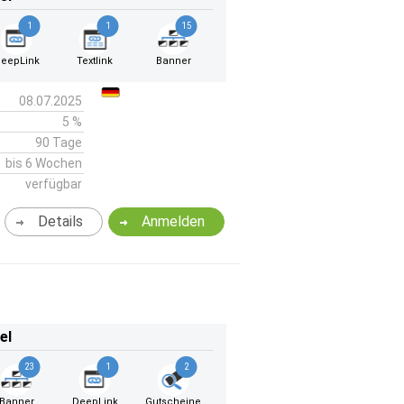
1
1
15
eepLink
Textlink
Banner
08.07.2025
5 %
90 Tage
bis 6 Wochen
verfügbar
Details
Anmelden
el
23
1
2
Banner
DeepLink
Gutscheine