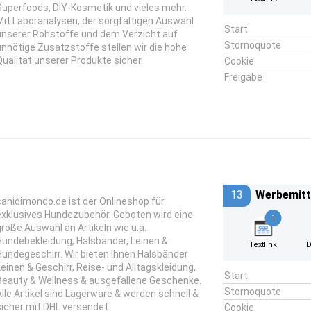
Superfoods, DIY-Kosmetik und vieles mehr.
Mit Laboranalysen, der sorgfältigen Auswahl
Start
unserer Rohstoffe und dem Verzicht auf
Stornoquote
unnötige Zusatzstoffe stellen wir die hohe
Qualität unserer Produkte sicher.
Cookie
Freigabe
13
Werbemitt
canidimondo.de ist der Onlineshop für
exklusives Hundezubehör. Geboten wird eine
1
große Auswahl an Artikeln wie u.a.
Hundebekleidung, Halsbänder, Leinen &
Textlink
D
Hundegeschirr. Wir bieten Ihnen Halsbänder
Leinen & Geschirr, Reise- und Alltagskleidung,
Start
Beauty & Wellness & ausgefallene Geschenke.
Stornoquote
Alle Artikel sind Lagerware & werden schnell &
sicher mit DHL versendet.
Cookie