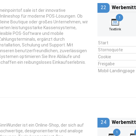
22
Werbemitt
meinpointof.sale ist der innovative
Onlineshop für moderne POS-Lösungen. Ob
1
kleine Boutique oder großes Unternehmen, wir
bieten leistungsstarke Kassensysteme,
Textlink
flexible POS-Software und mobile
Zahlungsterminals, ergänzt durch
Start
Installation, Schulung und Support. Mit
Stornoquote
unseren benutzerfreundlichen, zuverlässigen
Systemen optimieren Sie Ihre Abläufe und
Cookie
schaffen ein reibungsloses Einkaufserlebnis.
Freigabe
Mobil-Landingpage
24
Werbemitt
SinnWunder ist ein Online-Shop, der sich auf
hochwertige, designorientierte und analoge
1