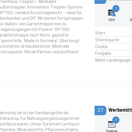
Steinhaus Treppen – Modulare
Außentreppen. Innovatives Treppen-System
1
OPTIGO: variabel & montageleicht – ideal für
Handwerker und DIY. Wir bieten Fertigtreppen
CSV
D
für Außen: von Gartentreppen bis zu
Etagenzugängen mit Podest. OPTIGO:
Start
Qualitätstreppe nach Norm, geprüfte
Stornoquote
Typenstatik, 'Made in Germany'. Überzeugt
Architekten & Hausbesitzer. Minimale
Cookie
Stornoquote. Werde Partner und profitiere!
Freigabe
Mobil-Landingpage
27
Werbemitt
Nemshop.de ist ein familiengeführter
Onlineshop für Nahrungsergänzungsmittel
1
und Naturwaren. Unser Sortiment umfasst
Vitamine, Mineralstoffe, Pflanzenextrakte,
Textlink