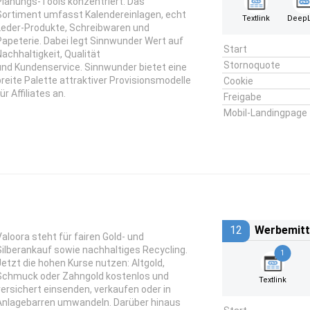
Planungs-Tools konzentriert. Das
Sortiment umfasst Kalendereinlagen, echt
Textlink
DeepL
Leder-Produkte, Schreibwaren und
Papeterie. Dabei legt Sinnwunder Wert auf
Start
Nachhaltigkeit, Qualität
Stornoquote
und Kundenservice. Sinnwunder bietet eine
breite Palette attraktiver Provisionsmodelle
Cookie
ür Affiliates an.
Freigabe
Mobil-Landingpage
12
Werbemitt
Valoora steht für fairen Gold- und
Silberankauf sowie nachhaltiges Recycling.
1
Jetzt die hohen Kurse nutzen: Altgold,
Schmuck oder Zahngold kostenlos und
Textlink
versichert einsenden, verkaufen oder in
Anlagebarren umwandeln. Darüber hinaus