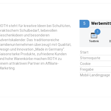
5
Werbemitt
ROTH steht für kreative Ideen bei Schultüten,
praktischem Schulbedarf, liebevollen
1
Geschenkideen und besonderen
Adventskalender. Das traditionsreiche
Textlink
D
Familienunternehmen überzeugt mit Qualität,
Design und Innovation „Made in Germany“.
Start
Saisonstarke Produkte, zufriedene Kunden
Stornoquote
und hohe Warenkörbe machen ROTH zu
einem attraktiven Partner im Affiliate-
Cookie
Marketing.
Freigabe
Mobil-Landingpage