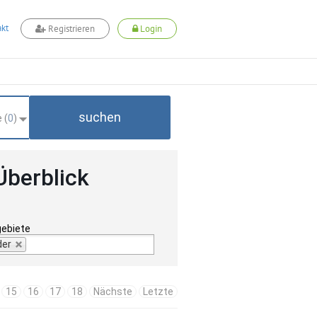
kt
Registrieren
Login
suchen
 (
0
)
Überblick
gebiete
der
15
16
17
18
Nächste
Letzte