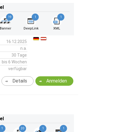
el
19
1
1
Banner
DeepLink
XML
16.12.2025
n.a.
30 Tage
bis 6 Wochen
verfügbar
Details
Anmelden
el
1
20
1
1