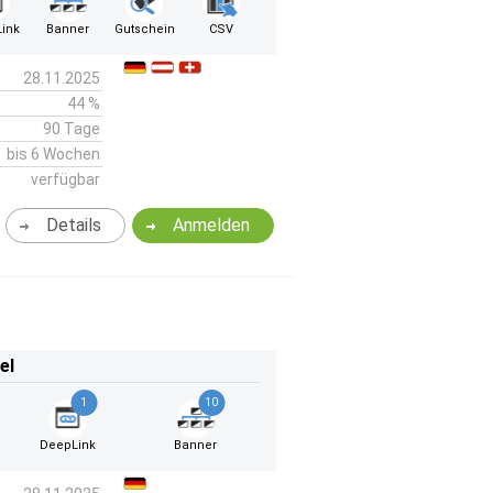
ink
Banner
Gutschein
CSV
28.11.2025
44 %
90 Tage
bis 6 Wochen
verfügbar
Details
Anmelden
el
1
10
DeepLink
Banner