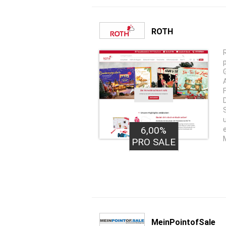
ROTH
6,00%
PRO SALE
MeinPointofSale