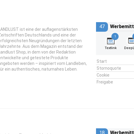
47
Werbemitt
LANDLUST ist eine der auflagenstärksten
Zeitschriften Deutschlands und eine der
1
erfolgreichsten Neugründungen der letzten
Jahrzehnte. Aus dem Magazin entstand der
Textlink
DeepL
Landlust Shop, in dem von der Redaktion
entwickelte und getestete Produkte
Start
angeboten werden – inspiriert vom Landleben,
Stornoquote
für ein authentisches, naturnahes Leben.
Cookie
Freigabe
18
Werbemitt