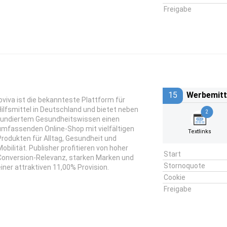
Freigabe
15
Werbemitt
joviva ist die bekannteste Plattform für
Hilfsmittel in Deutschland und bietet neben
2
fundiertem Gesundheitswissen einen
umfassenden Online-Shop mit vielfältigen
Textlinks
Produkten für Alltag, Gesundheit und
Mobilität. Publisher profitieren von hoher
Start
Conversion-Relevanz, starken Marken und
Stornoquote
einer attraktiven 11,00% Provision.
Cookie
Freigabe