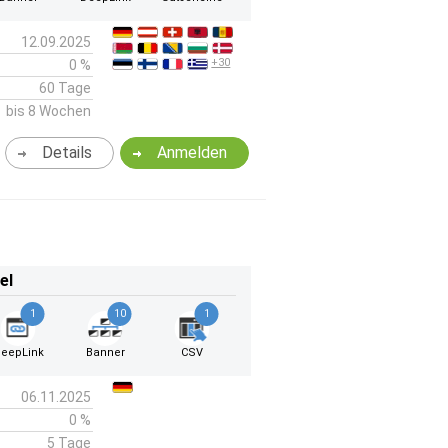
12.09.2025
+30
0 %
60 Tage
bis 8 Wochen
Details
Anmelden
el
1
10
1
eepLink
Banner
CSV
06.11.2025
0 %
5 Tage