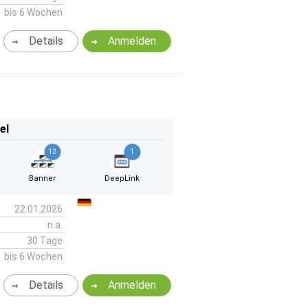
bis 6 Wochen
Details
Anmelden
el
12
1
Banner
DeepLink
22.01.2026
n.a.
30 Tage
bis 6 Wochen
Details
Anmelden