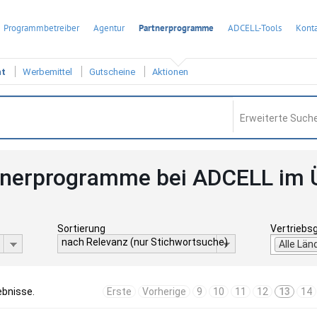
Programmbetreiber
Agentur
Partnerprogramme
ADCELL-Tools
Konta
ht
Werbemittel
Gutscheine
Aktionen
Erweiterte Suche
tnerprogramme bei ADCELL im 
Sortierung
Vertriebs
nach Relevanz (nur Stichwortsuche)
Alle Län
ebnisse.
Erste
Vorherige
9
10
11
12
13
14