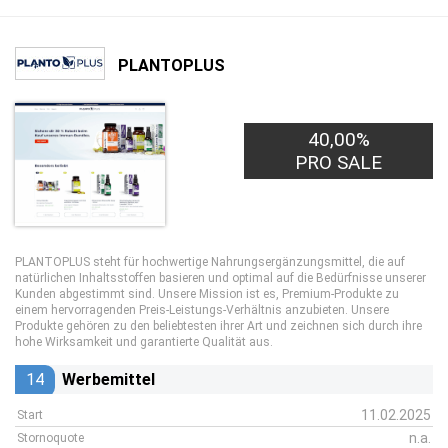
PLANTOPLUS
40,00%
PRO SALE
PLANTOPLUS steht für hochwertige Nahrungsergänzungsmittel, die auf
natürlichen Inhaltsstoffen basieren und optimal auf die Bedürfnisse unserer
Kunden abgestimmt sind. Unsere Mission ist es, Premium-Produkte zu
einem hervorragenden Preis-Leistungs-Verhältnis anzubieten. Unsere
Produkte gehören zu den beliebtesten ihrer Art und zeichnen sich durch ihre
hohe Wirksamkeit und garantierte Qualität aus.
14
Werbemittel
11.02.2025
Start
n.a.
Stornoquote