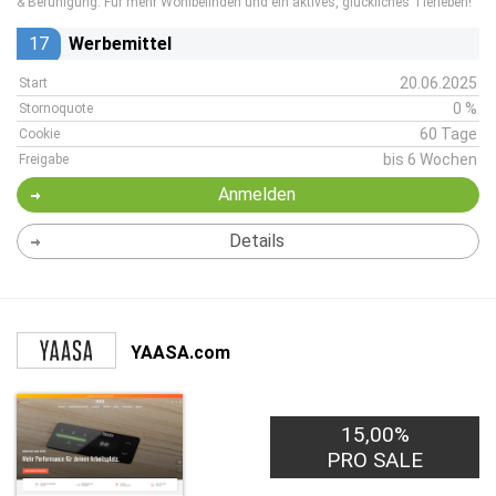
& Beruhigung. Für mehr Wohlbefinden und ein aktives, glückliches Tierleben!
17
Werbemittel
20.06.2025
Start
0 %
Stornoquote
60 Tage
Cookie
bis 6 Wochen
Freigabe
Anmelden
Details
YAASA.com
15,00%
PRO SALE