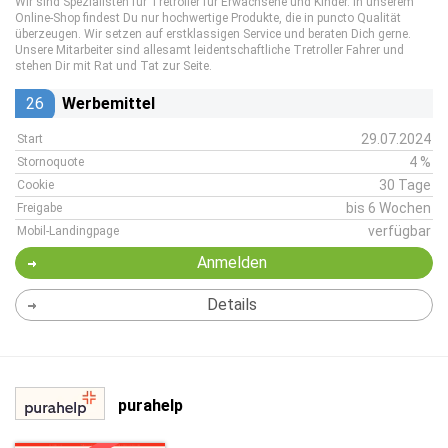
Wir sind Spezialisten für Tretroller für Erwachsene und Kinder. In unserem
Online-Shop findest Du nur hochwertige Produkte, die in puncto Qualität
überzeugen. Wir setzen auf erstklassigen Service und beraten Dich gerne.
Unsere Mitarbeiter sind allesamt leidentschaftliche Tretroller Fahrer und
stehen Dir mit Rat und Tat zur Seite.
26
Werbemittel
29.07.2024
Start
4 %
Stornoquote
30 Tage
Cookie
bis 6 Wochen
Freigabe
verfügbar
Mobil-Landingpage
Anmelden
Details
purahelp