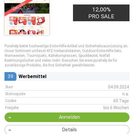
EXKLUSIV
12,00%
PRO SALE
Purahelp bietet hochwertige Erste-Hilfe-Artikel und Sicherheitsausrüstung an.
Unser Sortiment umfasst KFZ-Verbandskästen, Outdoor-Erste-Hilfe-Sets,
Warnwesten, Tourniquets, Kältekompressen, Spuckbeutel, Notfall
Beatmungstücher und vieles mehr. Besuchen Sie www.purahelp.de für
zuverlässige Produkte, die Ihre Sicherheit gewährleisten.
39
Werbemittel
04.09.2024
Start
n.a.
Stornoquote
60 Tage
Cookie
bis 6 Wochen
Freigabe
Anmelden
Details