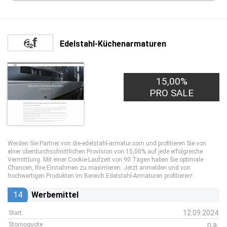
Edelstahl-Küchenarmaturen
15,00%
PRO SALE
Werden Sie Partner von die-edelstahl-armatur.com und profitieren Sie von
einer überdurchschnittlichen Provision von 15,00% auf jede erfolgreiche
Vermittlung. Mit einer Cookie-Laufzeit von 90 Tagen haben Sie optimale
Chancen, Ihre Einnahmen zu maximieren. Jetzt anmelden und von
hochwertigen Produkten im Bereich Edelstahl-Armaturen profitieren!
14
Werbemittel
12.09.2024
Start
n.a.
Stornoquote