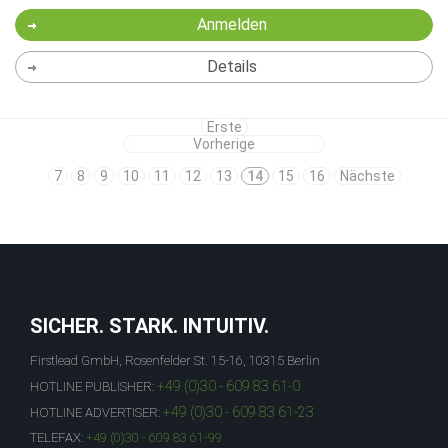
Anmelden
Details
Erste
Vorherige
7
8
9
10
11
12
13
14
15
16
Nächste
SICHER. STARK. INTUITIV.
Firstlead GmbH, Rosenfelder St. 15-16, 10315 Berlin
+49 (0)30 - 609 83 61-0
HOTLINE PUBLISHER:
+49 (0)30 - 609 83 61-23
HOTLINE ADVERTISER:
TELEFAX:
+49 (0)30 - 609 83 61-99