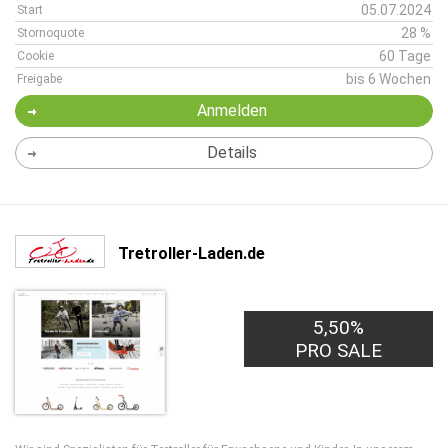
05.07.2024
Start
28 %
Stornoquote
60 Tage
Cookie
bis 6 Wochen
Freigabe
Anmelden
Details
Tretroller-Laden.de
5,50%
PRO SALE