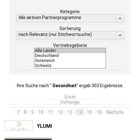
Kategorie
Alle aktiven Partnerprogramme
Sortierung
nach Relevanz (nur Stichwortsuche)
Vertriebsgebiete
Ihre Suche nach "
Gesundheit
" ergab 303 Ergebnisse.
Erste
Vorherige
7
8
9
10
11
12
13
14
15
16
Nächste
YLUMI