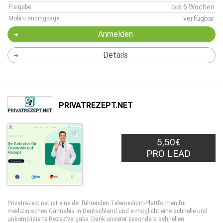
bis 6 Wochen
Freigabe
verfügbar
Mobil-Landingpage
Anmelden
Details
PRIVATREZEPT.NET
5,50€
PRO LEAD
Privatrezept.net ist eine der führenden Telemedizin-Plattformen für
medizinisches Cannabis in Deutschland und ermöglicht eine schnelle und
unkomplizierte Rezeptvergabe. Dank unserer besonders schnellen