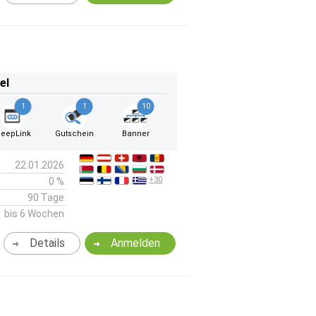
el
1
1
10
eepLink
Gutschein
Banner
22.01.2026
+30
0 %
90 Tage
bis 6 Wochen
Details
Anmelden