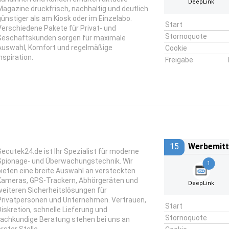
DeepLink
Magazine druckfrisch, nachhaltig und deutlich
günstiger als am Kiosk oder im Einzelabo.
Start
Verschiedene Pakete für Privat- und
Stornoquote
Geschäftskunden sorgen für maximale
Auswahl, Komfort und regelmäßige
Cookie
nspiration.
Freigabe
15
Werbemitt
Secutek24.de ist Ihr Spezialist für moderne
Spionage- und Überwachungstechnik. Wir
1
bieten eine breite Auswahl an versteckten
Kameras, GPS-Trackern, Abhörgeräten und
DeepLink
weiteren Sicherheitslösungen für
Privatpersonen und Unternehmen. Vertrauen,
Start
Diskretion, schnelle Lieferung und
Stornoquote
fachkundige Beratung stehen bei uns an