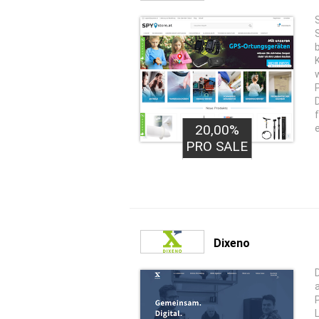
20,00%
e
PRO SALE
Dixeno