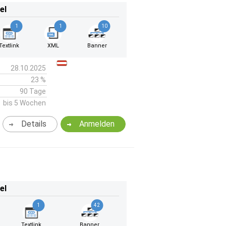
el
1
1
10
Textlink
XML
Banner
28.10.2025
23 %
90 Tage
bis 5 Wochen
Details
Anmelden
el
1
42
Textlink
Banner