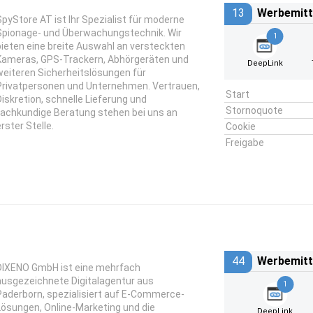
13
Werbemitt
SpyStore AT ist Ihr Spezialist für moderne
Spionage- und Überwachungstechnik. Wir
1
bieten eine breite Auswahl an versteckten
Kameras, GPS-Trackern, Abhörgeräten und
DeepLink
weiteren Sicherheitslösungen für
Privatpersonen und Unternehmen. Vertrauen,
Start
Diskretion, schnelle Lieferung und
Stornoquote
fachkundige Beratung stehen bei uns an
rster Stelle.
Cookie
Freigabe
44
Werbemitt
DIXENO GmbH ist eine mehrfach
ausgezeichnete Digitalagentur aus
1
Paderborn, spezialisiert auf E-Commerce-
Lösungen, Online-Marketing und die
DeepLink