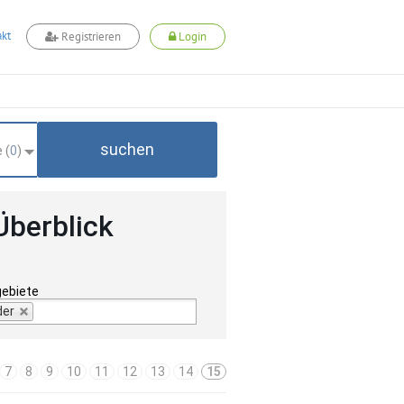
kt
Registrieren
Login
suchen
 (
0
)
Überblick
gebiete
der
7
8
9
10
11
12
13
14
15