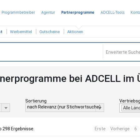
Programmbetreiber
Agentur
Partnerprogramme
ADCELL-Tools
Konta
ht
Werbemittel
Gutscheine
Aktionen
Erweiterte Suche
tnerprogramme bei ADCELL im 
Sortierung
Vertriebs
nach Relevanz (nur Stichwortsuche)
Alle Län
b 298 Ergebnisse.
Erste
Vorherige
6