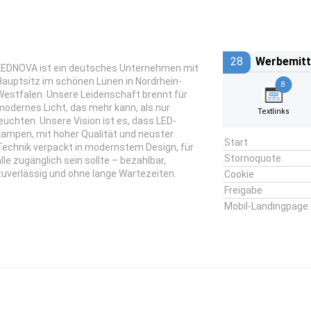
28
Werbemitt
LEDNOVA ist ein deutsches Unternehmen mit
Hauptsitz im schönen Lünen in Nordrhein-
8
Westfalen. Unsere Leidenschaft brennt für
modernes Licht, das mehr kann, als nur
Textlinks
leuchten. Unsere Vision ist es, dass LED-
Lampen, mit hoher Qualität und neuster
Start
Technik verpackt in modernstem Design, für
Stornoquote
alle zugänglich sein sollte – bezahlbar,
zuverlässig und ohne lange Wartezeiten.
Cookie
Freigabe
Mobil-Landingpage