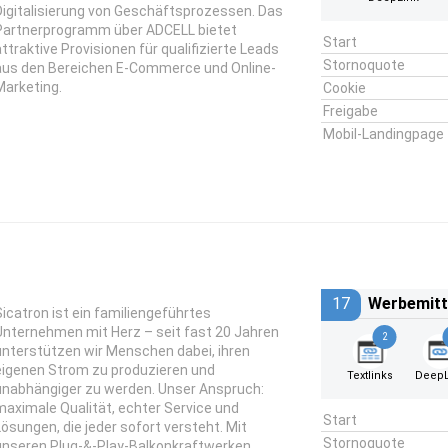
Digitalisierung von Geschäftsprozessen. Das
Partnerprogramm über ADCELL bietet
Start
attraktive Provisionen für qualifizierte Leads
Stornoquote
aus den Bereichen E-Commerce und Online-
Marketing.
Cookie
Freigabe
Mobil-Landingpage
17
Werbemitt
Sicatron ist ein familiengeführtes
Unternehmen mit Herz – seit fast 20 Jahren
2
unterstützen wir Menschen dabei, ihren
eigenen Strom zu produzieren und
Textlinks
DeepL
unabhängiger zu werden. Unser Anspruch:
maximale Qualität, echter Service und
Start
Lösungen, die jeder sofort versteht. Mit
Stornoquote
unseren Plug-&-Play-Balkonkraftwerken,