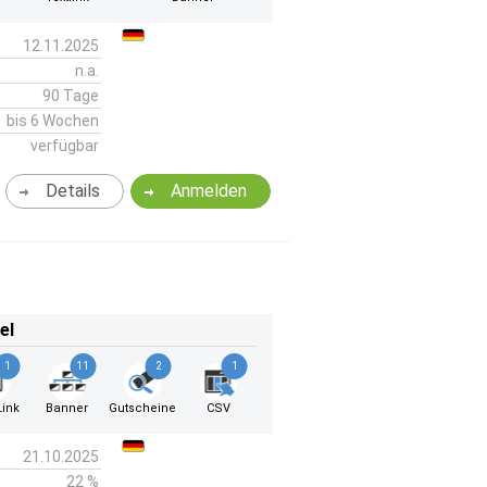
12.11.2025
n.a.
90 Tage
bis 6 Wochen
verfügbar
Details
Anmelden
el
1
11
2
1
ink
Banner
Gutscheine
CSV
21.10.2025
22 %