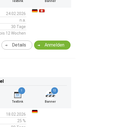
Textlink
Banner
24.02.2026
n.a.
30 Tage
bis 12 Wochen
Details
Anmelden
el
1
13
Textlink
Banner
18.02.2026
25 %