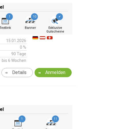
el
1
10
✔
Textlink
Banner
Exklusive
Gutscheine
15.01.2026
0 %
90 Tage
bis 6 Wochen
Details
Anmelden
el
1
11