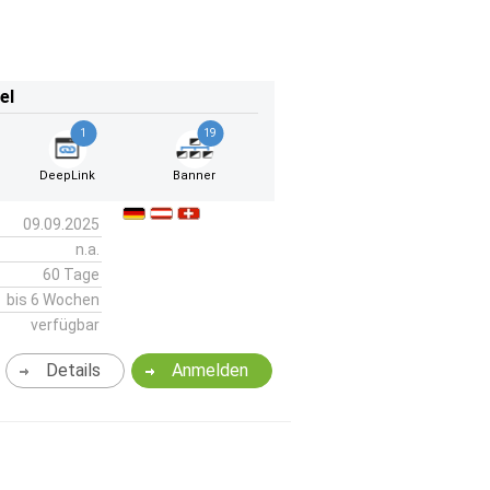
el
1
19
DeepLink
Banner
09.09.2025
n.a.
60 Tage
bis 6 Wochen
verfügbar
Details
Anmelden