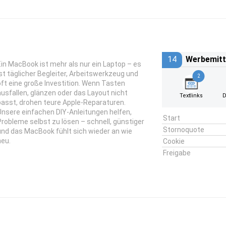
14
Werbemitt
Ein MacBook ist mehr als nur ein Laptop – es
ist täglicher Begleiter, Arbeitswerkzeug und
2
oft eine große Investition. Wenn Tasten
ausfallen, glänzen oder das Layout nicht
Textlinks
D
passt, drohen teure Apple-Reparaturen.
Unsere einfachen DIY-Anleitungen helfen,
Start
Probleme selbst zu lösen – schnell, günstiger
Stornoquote
und das MacBook fühlt sich wieder an wie
neu.
Cookie
Freigabe