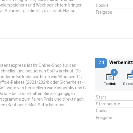
Solarspeichern und Wechselrichtern bringen
Cookie
wir Solarenergie direkt zu dir nach Hause.
Freigabe
24
Werbemitt
Lizenzexpress ist Ihr Online-Shop für den
schnellen und bequemen Softwarekauf. Ob
1
moderne Betriebssysteme wie Windows 11,
Office-Pakete (2021/2024) oder Sicherheits-
Textlink
DeepL
Software von Herstellern wie Kaspersky und G
Data – bei uns erhalten Sie alle gängigen
Start
Programme zum fairen Preis und direkt nach
Stornoquote
dem Kauf per E-Mail-Sofortversand.
Cookie
Freigabe