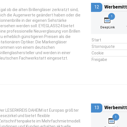
12
Werbemitt
Egal ob die alten Brillengläser zerkratzt sind,
sich die Augenwerte geändert haben oder die
1
Sonnenbrille in der eigenen Sehstärke
versehen werden soll: EYEGLASS24 bietet
DeepLink
eine professionelle Neuverglasung von Brillen
zu erheblich günstigeren Preisen als die
Start
stationären Optiker. Die Markengläser
Stornoquote
kommen von einem deutschen
Brillenglashersteller und werden in einer
Cookie
deutschen Fachwerkstatt eingesetzt.
Freigabe
13
Werbemitt
Der LESERKREIS DAHEIM ist Europas größter
Lesezirkel und bietet flexible
1
Zeitschriftenpakete im Mehrfachmietmodell.
Kundinnen und Kunden erhalten aktuelle