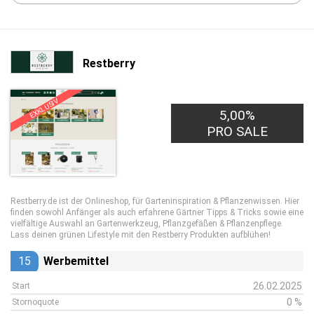
Restberry
EXKLUSIV
5,00%
PRO SALE
Restberry.de ist der Onlineshop, für Garteninspiration & Pflanzenwissen. Hier
finden sowohl Anfänger als auch erfahrene Gärtner Tipps & Tricks sowie eine
vielfältige Auswahl an Gartenwerkzeug, Pflanzgefäßen & Pflanzenpflege.
Lass deinen grünen Lifestyle mit den Restberry Produkten aufblühen!
15
Werbemittel
26.02.2025
Start
0 %
Stornoquote