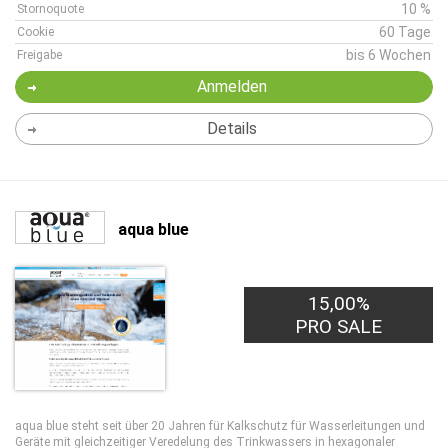
10 %
Stornoquote
60 Tage
Cookie
bis 6 Wochen
Freigabe
Anmelden
Details
aqua blue
15,00%
10,00€
PRO LEAD
PRO SALE
aqua blue steht seit über 20 Jahren für Kalkschutz für Wasserleitungen und
Geräte mit gleichzeitiger Veredelung des Trinkwassers in hexagonaler