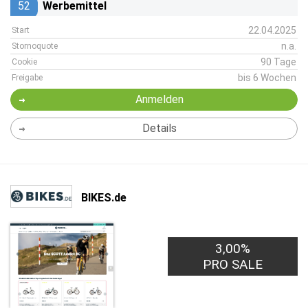
52
Werbemittel
22.04.2025
Start
n.a.
Stornoquote
90 Tage
Cookie
bis 6 Wochen
Freigabe
Anmelden
Details
BIKES.de
3,00%
PRO SALE