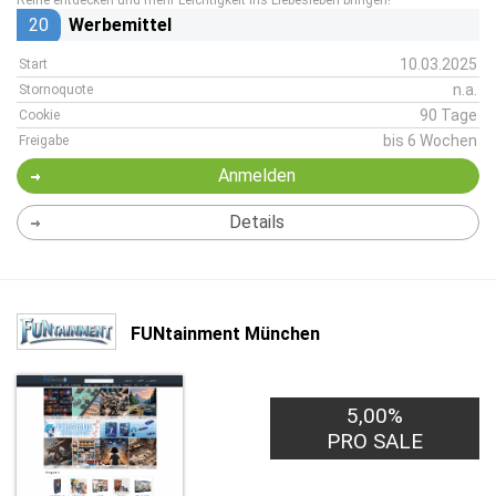
Reihe entdecken und mehr Leichtigkeit ins Liebesleben bringen!
20
Werbemittel
10.03.2025
Start
n.a.
Stornoquote
90 Tage
Cookie
bis 6 Wochen
Freigabe
Anmelden
Details
FUNtainment München
5,00%
PRO SALE