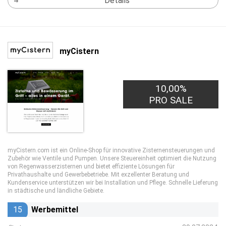
Details
myCistern
10,00%
PRO SALE
myCistern.com ist ein Online-Shop für innovative Zisternensteuerungen und
Zubehör wie Ventile und Pumpen. Unsere Steuereinheit optimiert die Nutzung
von Regenwasserzisternen und bietet effiziente Lösungen für
Privathaushalte und Gewerbebetriebe. Mit exzellenter Beratung und
Kundenservice unterstützen wir bei Installation und Pflege. Schnelle Lieferung
in städtische und ländliche Gebiete.
15
Werbemittel