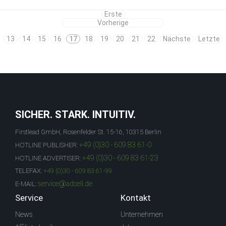
Erste
Vorherige
13
14
15
16
17
18
19
20
21
22
Nächste
Letzte
SICHER. STARK. INTUITIV.
Firstlead GmbH, Rosenfelder St. 15-16, 10315 Berlin
+49 (0)30 - 609 83 61-0
HOTLINE PUBLISHER:
+49 (0)30 - 609 83 61-23
HOTLINE ADVERTISER:
TELEFAX:
+49 (0)30 - 609 83 61-99
service@adcell.de
E-MAIL:
Service
Kontakt
News
Unternehmen