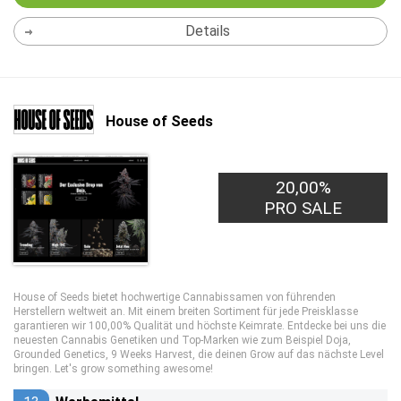
Details
House of Seeds
20,00%
PRO SALE
House of Seeds bietet hochwertige Cannabissamen von führenden
Herstellern weltweit an. Mit einem breiten Sortiment für jede Preisklasse
garantieren wir 100,00% Qualität und höchste Keimrate. Entdecke bei uns die
neuesten Cannabis Genetiken und Top-Marken wie zum Beispiel Doja,
Grounded Genetics, 9 Weeks Harvest, die deinen Grow auf das nächste Level
bringen. Let's grow something awesome!