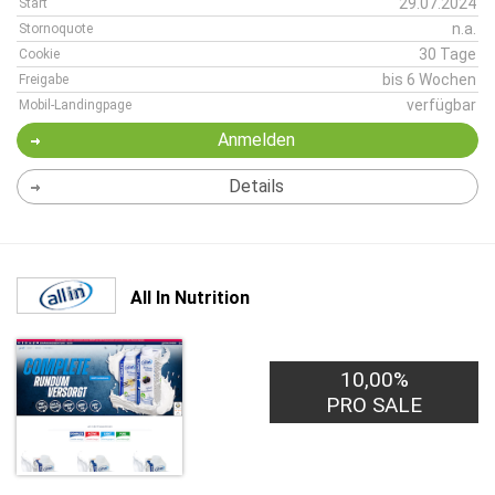
29.07.2024
Start
n.a.
Stornoquote
30 Tage
Cookie
bis 6 Wochen
Freigabe
verfügbar
Mobil-Landingpage
Anmelden
Details
All In Nutrition
10,00%
PRO SALE