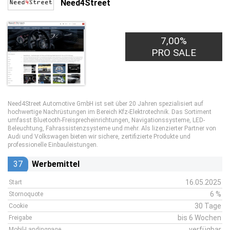
Need4Street
7,00%
PRO SALE
Need4Street Automotive GmbH ist seit über 20 Jahren spezialisiert auf
hochwertige Nachrüstungen im Bereich Kfz-Elektrotechnik. Das Sortiment
umfasst Bluetooth-Freisprecheinrichtungen, Navigationssysteme, LED-
Beleuchtung, Fahrassistenzsysteme und mehr. Als lizenzierter Partner von
Audi und Volkswagen bieten wir sichere, zertifizierte Produkte und
professionelle Einbauleistungen.
37
Werbemittel
16.05.2025
Start
6 %
Stornoquote
30 Tage
Cookie
bis 6 Wochen
Freigabe
verfügbar
Mobil-Landingpage