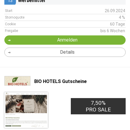
13
Werbemittel
26.09.2024
Start
4 %
Stornoquote
60 Tage
Cookie
bis 6 Wochen
Freigabe
Anmelden
Details
BIO HOTELS Gutscheine
7,50%
PRO SALE