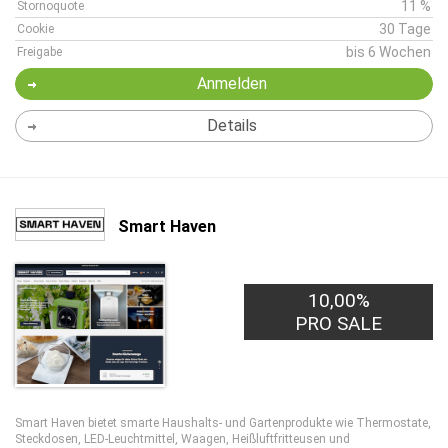
11 %
Stornoquote
30 Tage
Cookie
bis 6 Wochen
Freigabe
Anmelden
Details
Smart Haven
10,00%
PRO SALE
Smart Haven bietet smarte Haushalts- und Gartenprodukte wie Thermostate,
Steckdosen, LED-Leuchtmittel, Waagen, Heißluftfritteusen und