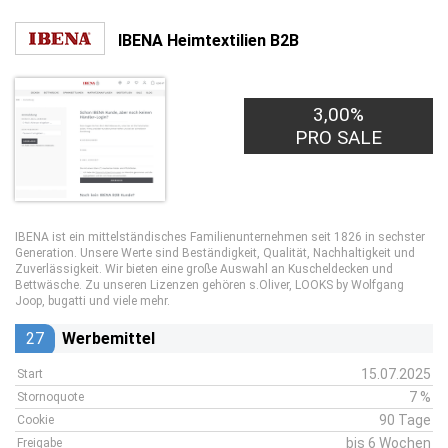
IBENA Heimtextilien B2B
3,00%
2,00€
PRO LEAD
PRO SALE
IBENA ist ein mittelständisches Familienunternehmen seit 1826 in sechster
Generation. Unsere Werte sind Beständigkeit, Qualität, Nachhaltigkeit und
Zuverlässigkeit. Wir bieten eine große Auswahl an Kuscheldecken und
Bettwäsche. Zu unseren Lizenzen gehören s.Oliver, LOOKS by Wolfgang
Joop, bugatti und viele mehr.
27
Werbemittel
15.07.2025
Start
7 %
Stornoquote
90 Tage
Cookie
bis 6 Wochen
Freigabe