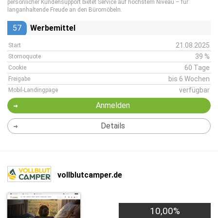
persönlicher Kundensupport bietet Service auf höchstem Niveau – für
langanhaltende Freude an den Büromöbeln.
57
Werbemittel
21.08.2025
Start
39 %
Stornoquote
60 Tage
Cookie
bis 6 Wochen
Freigabe
verfügbar
Mobil-Landingpage
Anmelden
Details
vollblutcamper.de
10,00%