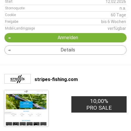
12.02.2026
Start
n.a.
Stornoquote
60 Tage
Cookie
bis 6 Wochen
Freigabe
verfügbar
Mobil-Landingpage
Anmelden
Details
stripes-fishing.com
10,00%
PRO SALE