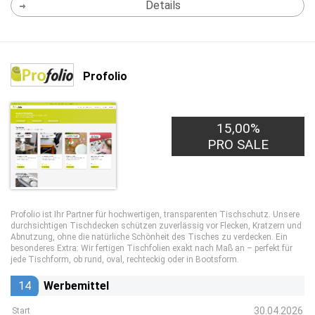
Details
Profolio
15,00%
PRO SALE
Profolio ist Ihr Partner für hochwertigen, transparenten Tischschutz. Unsere
durchsichtigen Tischdecken schützen zuverlässig vor Flecken, Kratzern und
Abnutzung, ohne die natürliche Schönheit des Tisches zu verdecken. Ein
besonderes Extra: Wir fertigen Tischfolien exakt nach Maß an – perfekt für
jede Tischform, ob rund, oval, rechteckig oder in Bootsform.
14
Werbemittel
30.04.2026
Start