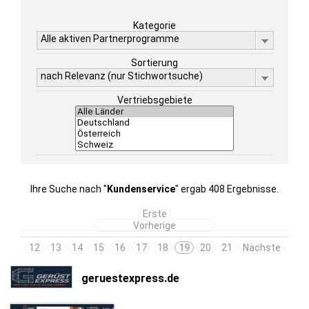
Kategorie
Alle aktiven Partnerprogramme
Sortierung
nach Relevanz (nur Stichwortsuche)
Vertriebsgebiete
Ihre Suche nach "
Kundenservice
" ergab 408 Ergebnisse.
Erste
Vorherige
12
13
14
15
16
17
18
19
20
21
Nächste
geruestexpress.de