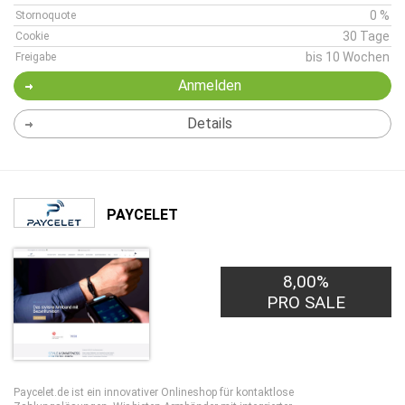
0 %
Stornoquote
30 Tage
Cookie
bis 10 Wochen
Freigabe
Anmelden
Details
PAYCELET
8,00%
PRO SALE
Paycelet.de ist ein innovativer Onlineshop für kontaktlose