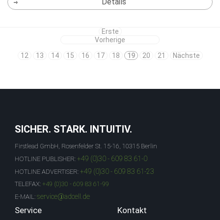
Details
Erste
Vorherige
12
13
14
15
16
17
18
19
20
21
Nächste
SICHER. STARK. INTUITIV.
Firstlead GmbH, Rosenfelder St. 15-16, 10315 Berlin
+49 (0)30 - 609 83 61-0
HOTLINE PUBLISHER:
+49 (0)30 - 609 83 61-23
HOTLINE ADVERTISER:
TELEFAX:
+49 (0)30 - 609 83 61-99
service@adcell.de
E-MAIL:
Service
Kontakt