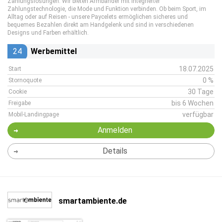
Zahlungslösungen. Wir bieten Armbänder mit integrierter
Zahlungstechnologie, die Mode und Funktion verbinden. Ob beim Sport, im
Alltag oder auf Reisen - unsere Paycelets ermöglichen sicheres und
bequemes Bezahlen direkt am Handgelenk und sind in verschiedenen
Designs und Farben erhältlich.
24
Werbemittel
18.07.2025
Start
0 %
Stornoquote
30 Tage
Cookie
bis 6 Wochen
Freigabe
verfügbar
Mobil-Landingpage
Anmelden
Details
smartambiente.de