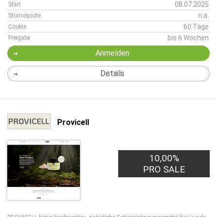
08.07.2025
Start
n.a.
Stornoquote
60 Tage
Cookie
bis 6 Wochen
Freigabe
Anmelden
Details
Provicell
10,00%
PRO SALE