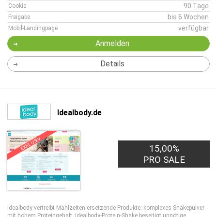
90 Tage
Cookie
bis 6 Wochen
Freigabe
verfügbar
Mobil-Landingpage
Anmelden
Details
Idealbody.de
EXKLUSIV
15,00%
PRO SALE
Idealbody vertreibt Mahlzeiten ersetzende Produkte: komplexes Shakepulver
mit hohem Proteingehalt. Idealbody-Protein-Shake beseitigt unnötige