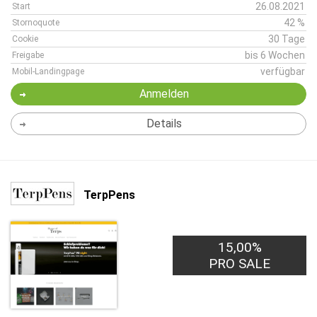
26.08.2021
Start
42 %
Stornoquote
30 Tage
Cookie
bis 6 Wochen
Freigabe
verfügbar
Mobil-Landingpage
Anmelden
Details
TerpPens
15,00%
PRO SALE