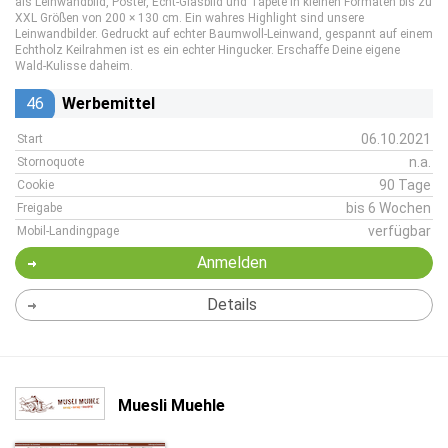
als Leinwandbild, Poster, Echt-Glasbild und Tapete in kleinen Formaten bis zu
XXL Größen von 200 × 130 cm. Ein wahres Highlight sind unsere
Leinwandbilder. Gedruckt auf echter Baumwoll-Leinwand, gespannt auf einem
Echtholz Keilrahmen ist es ein echter Hingucker. Erschaffe Deine eigene
Wald-Kulisse daheim.
46
Werbemittel
06.10.2021
Start
n.a.
Stornoquote
90 Tage
Cookie
bis 6 Wochen
Freigabe
verfügbar
Mobil-Landingpage
Anmelden
Details
Muesli Muehle