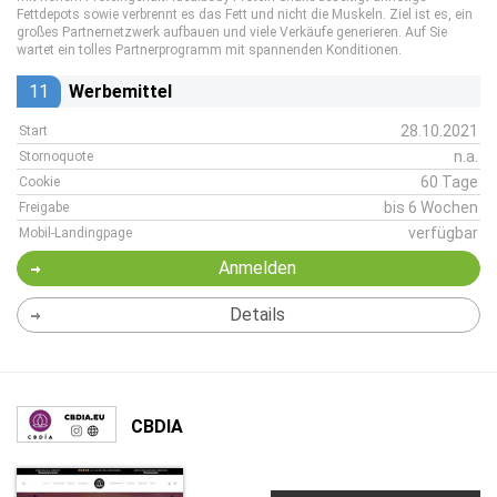
Fettdepots sowie verbrennt es das Fett und nicht die Muskeln. Ziel ist es, ein
großes Partnernetzwerk aufbauen und viele Verkäufe generieren. Auf Sie
wartet ein tolles Partnerprogramm mit spannenden Konditionen.
11
Werbemittel
28.10.2021
Start
n.a.
Stornoquote
60 Tage
Cookie
bis 6 Wochen
Freigabe
verfügbar
Mobil-Landingpage
Anmelden
Details
CBDIA