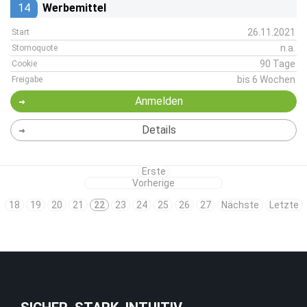
14
Werbemittel
26.11.2021
Start
n.a.
Stornoquote
90 Tage
Cookie
bis 6 Wochen
Freigabe
Anmelden
Details
Erste
Vorherige
18
19
20
21
22
23
24
25
26
27
Nächste
Letzte