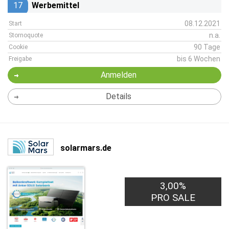
17
Werbemittel
08.12.2021
Start
n.a.
Stornoquote
90 Tage
Cookie
bis 6 Wochen
Freigabe
Anmelden
Details
solarmars.de
3,00%
PRO SALE