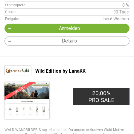
0 %
Stornoquote
90 Tage
Cookie
bis 6 Wochen
Freigabe
Anmelden
Details
Wild Edition by LanaKK
EXKLUSIV
20,00%
PRO SALE
WALD WANDBILDER Shop - Hier findest Du unsere exklusiven Wald-Motive