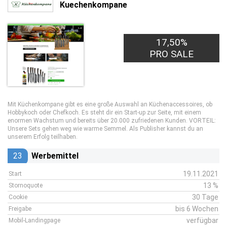
Kuechenkompane
17,50%
PRO SALE
Mit Küchenkompane gibt es eine große Auswahl an Küchenaccessoires, ob
Hobbykoch oder Chefkoch. Es steht dir ein Start-up zur Seite, mit einem
enormen Wachstum und bereits über 20.000 zufriedenen Kunden. VORTEIL:
Unsere Sets gehen weg wie warme Semmel. Als Publisher kannst du an
unserem Erfolg teilhaben.
23
Werbemittel
19.11.2021
Start
13 %
Stornoquote
30 Tage
Cookie
bis 6 Wochen
Freigabe
verfügbar
Mobil-Landingpage