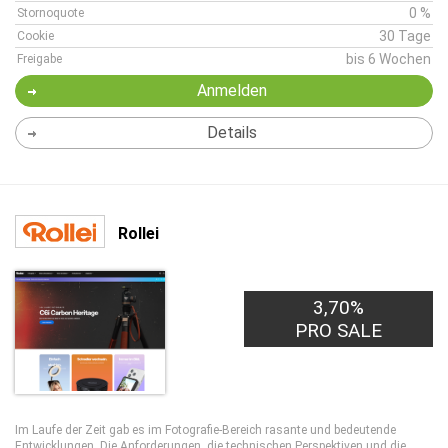
0 %
Stornoquote
30 Tage
Cookie
bis 6 Wochen
Freigabe
Anmelden
Details
Rollei
3,70%
PRO SALE
Im Laufe der Zeit gab es im Fotografie-Bereich rasante und bedeutende
Entwicklungen. Die Anforderungen, die technischen Perspektiven und die