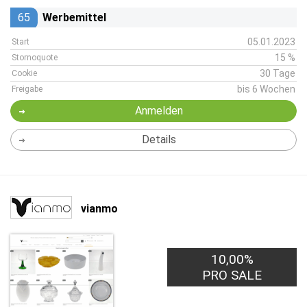
65
Werbemittel
05.01.2023
Start
15 %
Stornoquote
30 Tage
Cookie
bis 6 Wochen
Freigabe
Anmelden
Details
vianmo
10,00%
PRO SALE