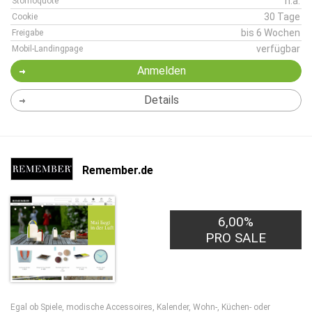
n.a.
Stornoquote
30 Tage
Cookie
bis 6 Wochen
Freigabe
verfügbar
Mobil-Landingpage
Anmelden
Details
Remember.de
6,00%
PRO SALE
Egal ob Spiele, modische Accessoires, Kalender, Wohn-, Küchen- oder