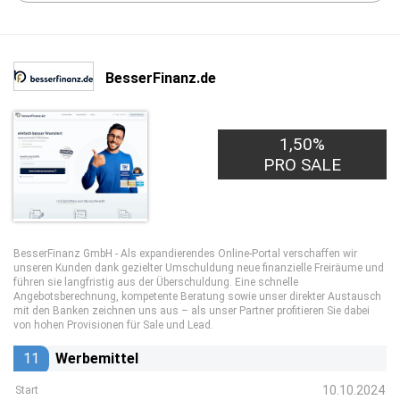
BesserFinanz.de
1,50%
1,00€
PRO LEAD
PRO SALE
BesserFinanz GmbH - Als expandierendes Online-Portal verschaffen wir
unseren Kunden dank gezielter Umschuldung neue finanzielle Freiräume und
führen sie langfristig aus der Überschuldung. Eine schnelle
Angebotsberechnung, kompetente Beratung sowie unser direkter Austausch
mit den Banken zeichnen uns aus – als unser Partner profitieren Sie dabei
von hohen Provisionen für Sale und Lead.
11
Werbemittel
10.10.2024
Start