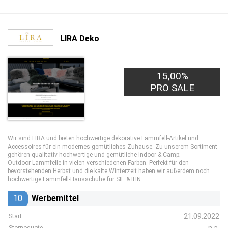
LIRA Deko
15,00%
PRO SALE
Wir sind LIRA und bieten hochwertige dekorative Lammfell-Artikel und
Accessoires für ein modernes gemütliches Zuhause. Zu unserem Sortiment
gehören qualitativ hochwertige und gemütliche Indoor & Camp;
Outdoor Lammfelle in vielen verschiedenen Farben. Perfekt für den
bevorstehenden Herbst und die kalte Winterzeit haben wir außerdem noch
hochwertige Lammfell-Hausschuhe für SIE & IHN.
10
Werbemittel
21.09.2022
Start