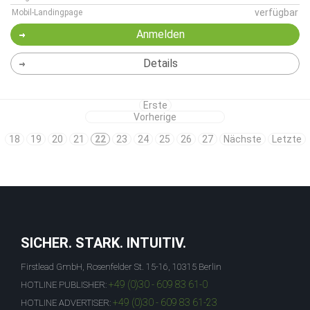
verfügbar
Mobil-Landingpage
Anmelden
Details
Erste
Vorherige
18
19
20
21
22
23
24
25
26
27
Nächste
Letzte
SICHER. STARK. INTUITIV.
Firstlead GmbH, Rosenfelder St. 15-16, 10315 Berlin
+49 (0)30 - 609 83 61-0
HOTLINE PUBLISHER:
+49 (0)30 - 609 83 61-23
HOTLINE ADVERTISER: