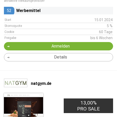
attraktive Verkaufsprovision!
52
Werbemittel
15.01.2024
Start
5 %
Stornoquote
60 Tage
Cookie
bis 6 Wochen
Freigabe
Anmelden
Details
natgym.de
13,00%
PRO SALE