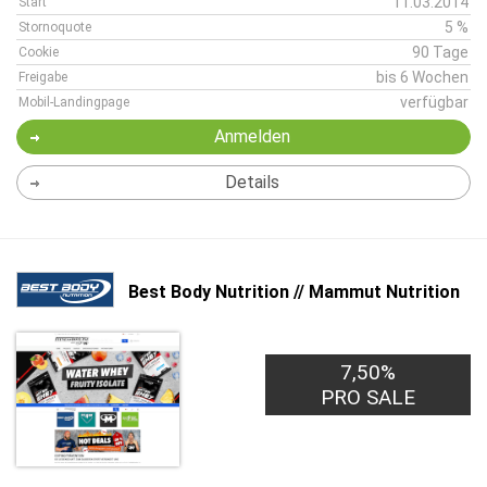
11.03.2014
Start
5 %
Stornoquote
90 Tage
Cookie
bis 6 Wochen
Freigabe
verfügbar
Mobil-Landingpage
Anmelden
Details
Best Body Nutrition // Mammut Nutrition
7,50%
PRO SALE