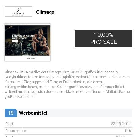
Climaqx
10,00%
PRO SALE
Climaqx ist Hersteller der Climaqx Ultra Grips Zughilfen für Fitness &
Bodybuilding. Neben innovativen Zughilfen verkauft das Label auch Fitness-
Klamotten: Zielgruppe sind Fitness Enthusiasten, die einen
außergewöhnlichen, modernen Kleidungsstil bevorzugen. Climaqx liefert
weltweit und erfreut sich durch seine Markenbotschafter und Affiliate Partner
größter Beliebtheit!
18
Werbemittel
22.03.2018
Start
8 %
Stornoquote