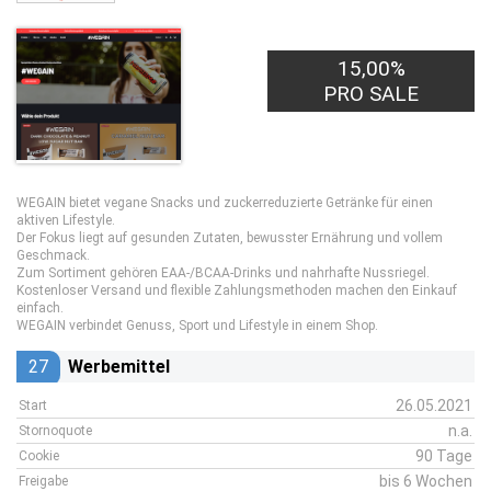
15,00%
PRO SALE
WEGAIN bietet vegane Snacks und zuckerreduzierte Getränke für einen
aktiven Lifestyle.
Der Fokus liegt auf gesunden Zutaten, bewusster Ernährung und vollem
Geschmack.
Zum Sortiment gehören EAA-/BCAA-Drinks und nahrhafte Nussriegel.
Kostenloser Versand und flexible Zahlungsmethoden machen den Einkauf
einfach.
WEGAIN verbindet Genuss, Sport und Lifestyle in einem Shop.
27
Werbemittel
26.05.2021
Start
n.a.
Stornoquote
90 Tage
Cookie
bis 6 Wochen
Freigabe