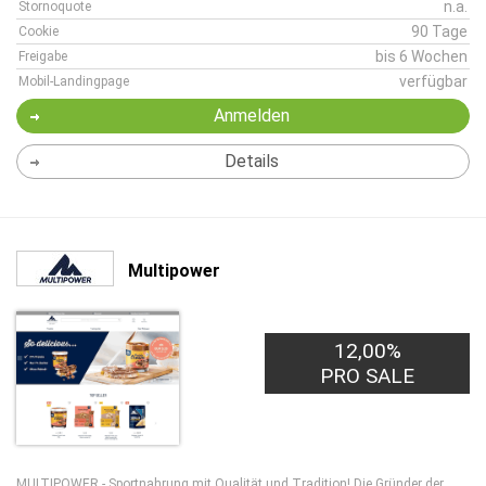
n.a.
Stornoquote
90 Tage
Cookie
bis 6 Wochen
Freigabe
verfügbar
Mobil-Landingpage
Anmelden
Details
Multipower
12,00%
PRO SALE
MULTIPOWER - Sportnahrung mit Qualität und Tradition! Die Gründer der