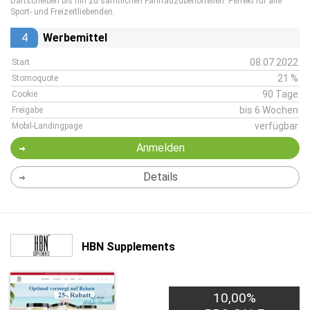
Dartscheiben bis hin zu sämtlichen Fahrradzubehörteilen. Perfekt für alle
Sport- und Freizeitliebenden.
4
Werbemittel
08.07.2022
Start
21 %
Stornoquote
90 Tage
Cookie
bis 6 Wochen
Freigabe
verfügbar
Mobil-Landingpage
Anmelden
Details
HBN Supplements
10,00%