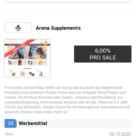
Arena Supplements
EXKLUSIV
6,00%
PRO SALE
In unserem Online-Shop bieten wir eine große Auswahl der begehrtesten
Produkte unter anderem Protein Pulver wie zum Beispiel Whey Protein und
Casein, Pre Workout Booster oder Creatin, Creapure oder Kre-Alkalyn zur
Leistungssteigerung, Aminosäuren wie EAA oder BCAA, Vitamine A-Z oder
D3+K2 und Mineralien, Weight Gainer für die Massephase, kalorienarme und
gesunde Snacks sowie vieles mehr an.
39
Werbemittel
06.10.2020
Start