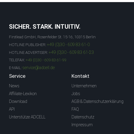
SICHER. STARK. INTUITIV.
Firstlead GmbH, Rosenfelder St. 15-16, 10315 Berlin
+49 (0)30 - 609 83 61-0
HOTLINE PUBLISHER:
+49 (0)30 - 609 83 61-23
HOTLINE ADVERTISER:
TELEFAX:
+49 (0)30 - 609 83 61-99
service@adcell.de
E-MAIL:
Service
Kontakt
News
Unternehmen
Affiliate-Lexikon
Jobs
Download
AGB & Datenschutzerklärung
API
FAQ
Unterstütze ADCELL
Datenschutz
Impressum